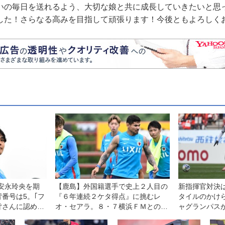
いの毎日を送れるよう、大切な娘と共に成長していきたいと思
した！さらなる高みを目指して頑張ります！今後ともよろしく
安永玲央を期
【鹿島】外国籍選手で史上２人目の
新指揮官対決
番号は5。｢フ
『６年連続２ケタ得点』に挑むレ
タイルのかけ
皆さんに認めて
オ・セアラ。８・７横浜ＦＭとの開
ャグランパス
幕戦は「王者である自分たちの力を
−０で勝利◎J