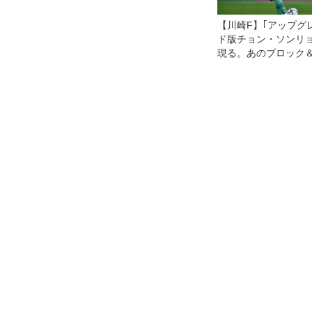
【川崎F】｢アップグ
ド版チョン・ソンリョ
現る。あのブロック
ックを見たか！