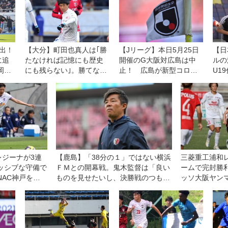
示す機会」と意気込む
出！
【大分】町田也真人は｢勝
【Jリーグ】本日5月25日
【日
に追
たなければ記憶にも歴史
開催のG大阪対広島は中
ルの
岡を
にも残らない｣。勝てなか
止！ 広島が新型コロナ
U1
った「甘さ」を捨てる未
の陽性者多数で活動停止
つい
来へ
となったため
麗に
い。
題」
レジーナが3連
【鹿島】「38分の１」ではない横浜
三菱重工浦和
ッシブな守備で
ＦＭとの開幕戦。鬼木監督は「良い
ームで完封勝
NAC神戸を下
ものを見せたいし、決勝戦のつもり
ッソ大阪ヤン
エカップ
で戦う」
に圧倒◎WEリ