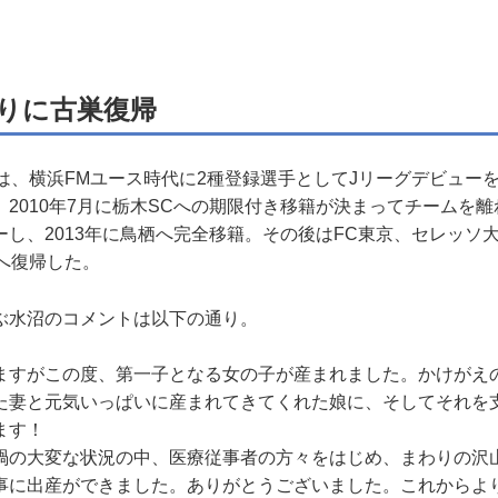
ぶりに古巣復帰
、横浜FMユース時代に2種登録選手としてJリーグデビューを飾
2010年7月に栃木SCへの期限付き移籍が決まってチームを離れ
ーし、2013年に鳥栖へ完全移籍。その後はFC東京、セレッソ
へ復帰した。
水沼のコメントは以下の通り。
ますがこの度、第一子となる女の子が産まれました。かけがえ
た妻と元気いっぱいに産まれてきてくれた娘に、そしてそれを
ます！
の大変な状況の中、医療従事者の方々をはじめ、まわりの沢
事に出産ができました。ありがとうございました。これからよ