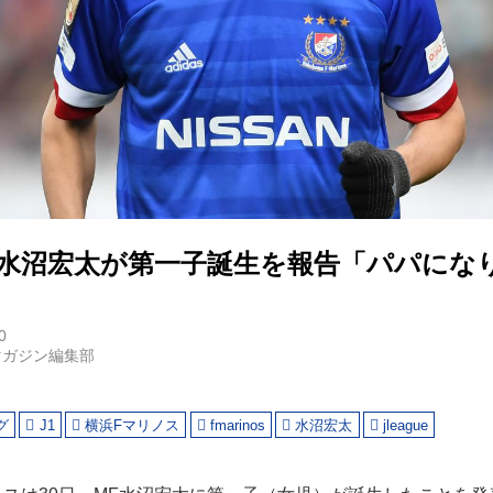
】水沼宏太が第一子誕生を報告「パパにな
0
マガジン編集部
グ
J1
横浜Fマリノス
fmarinos
水沼宏太
jleague