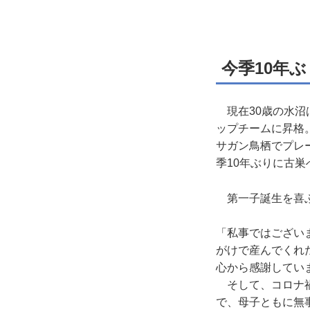
今季10年
現在30歳の水沼は
ップチームに昇格。
サガン鳥栖でプレ
季10年ぶりに古巣
第一子誕生を喜ぶ
「私事ではござい
がけで産んでくれ
心から感謝してい
そして、コロナ禍
で、母子ともに無