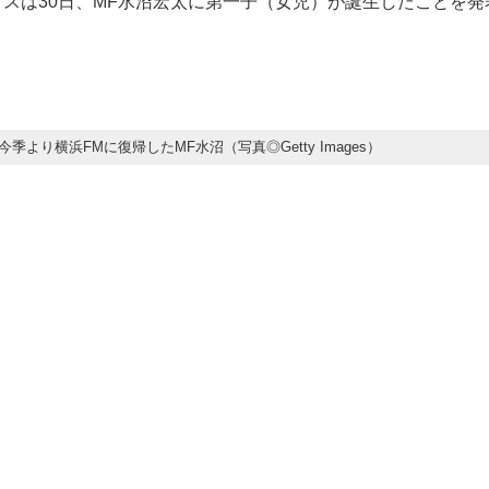
ノスは30日、MF水沼宏太に第一子（女児）が誕生したことを
季より横浜FMに復帰したMF水沼（写真◎Getty Images）