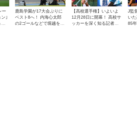
レー
鹿島学園が17大会ぶりに
【高校選手権】いよいよ
J監
ン｣
ベスト8へ！ 内海心太郎
12月28日に開幕！ 高校サ
いた
＆キ
の2ゴールなどで堀越を撃
ッカーを深く知る記者が
85
破【3回戦】
注目するニューヒーロー
候補は？ ピックアップ対
談・中編