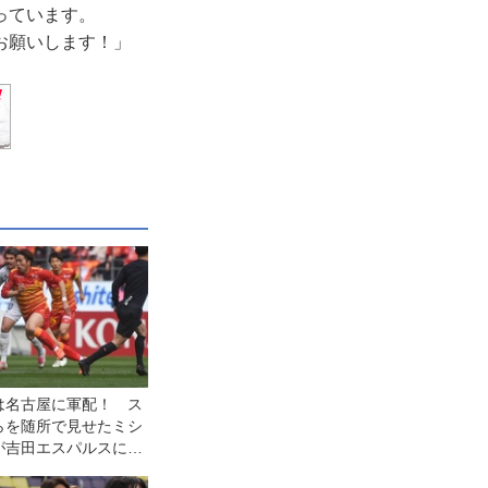
っています。
お願いします！」
は名古屋に軍配！ ス
らを随所で見せたミシ
が吉田エスパルスに１
1第1節