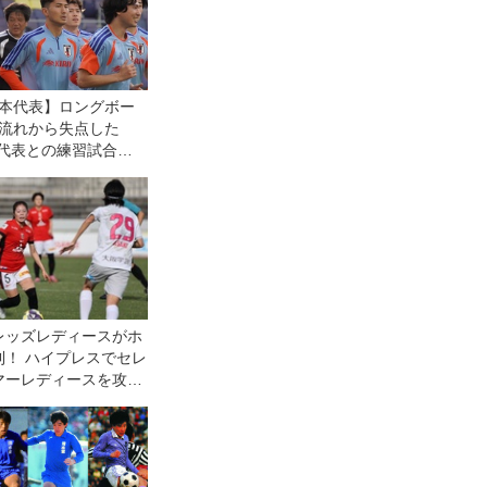
本代表】ロングボー
流れから失点した
9代表との練習試合に
て渡辺剛に聞く「綺
崩す相手だけじゃな
そこは僕たちの課
レッズレディースがホ
利！ ハイプレスでセレ
マーレディースを攻守
ーグ第11節