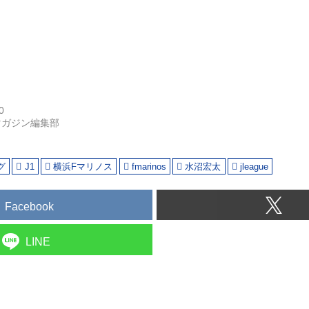
0
マガジン編集部
グ
J1
横浜Fマリノス
fmarinos
水沼宏太
jleague
Facebook
LINE