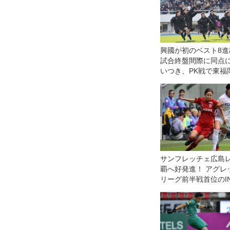
興國が初のベスト8進
試合終盤間際に同点
いつき、PK戦で東福
下す【3回戦】
サンフレッチェ広島
覇へ好発進！ アグレ
リーグ前半戦首位のI
す◎WEリーグクラシ