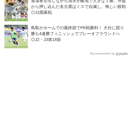
退場者を出しながら清水が敵地で大きな１勝。序盤
から押し込んだ名古屋はミスで自滅し、悔しい敗戦
◎J1開幕戦
鳥取がホームでの最終節でPK戦勝利！ 大分に競り
勝ち4連勝フィニッシュでプレーオフラウンドへ
◎J2・J3第18節
Recommended by