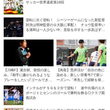
サッカー世界遺産第18回
逆転に次ぐ逆転！ シーソーゲームになった新監督
対決は明神監督のＧ大阪に軍配！ チョウ監督率い
る浦和は一人少ない中、意欲を示すも一歩及ばず
◎J１開幕戦
【川崎F】瀬古樹、覚悟の楽し
【鳥取】荒井涼が「自分の色に
み。｢相手に嫌がられるような
染める」新しい背番号7で新シ
プレーをしたい｣｢ゴールできる
ーズンへ「率先して経験を発揮
選手になりたい｣
したい」
インテルがＰＳＧを２分で逆転！ 途中出場のエス
ポージトとセンシのゴールで勝利を飾る◎クラブ親
善試合