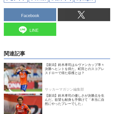
Facebook
LINE
関連記事
【新潟】鈴木孝司はルヴァンカップ準々
決勝へヒントを得た。町田とのスコアレ
スドローで得た収穫とは？
サッカーマガジン編集部
【新潟】鈴木孝司の優しさが決勝点を生
んだ。欲望も献身も手懐けて「本当に自
然にやったプレーでした」