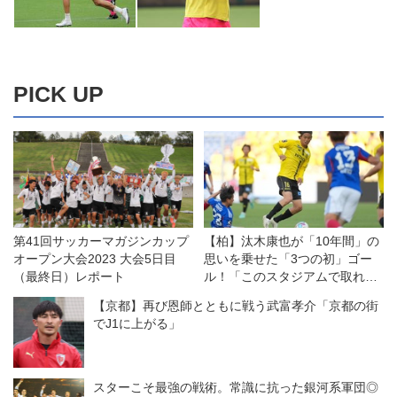
PICK UP
第41回サッカーマガジンカップ
【柏】汰木康也が「10年間」の
オープン大会2023 大会5日目
思いを乗せた「3つの初」ゴー
（最終日）レポート
ル！「このスタジアムで取れた
ことは特別です」
【京都】再び恩師とともに戦う武富孝介「京都の街
でJ1に上がる」
スターこそ最強の戦術。常識に抗った銀河系軍団◎