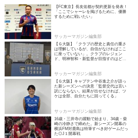
【FC東京】長友佑都が契約更新を発表！
「ここでシャーレを掲げるために、優勝
するために戦いたい」
サッカーマガジン編集部
【Ｇ大阪】「クラブの歴史と責任の重さ
は理解しているが、自信がなければここ
に座っていない」。クラブのレジェン
ド、明神智和・新監督が目指すのはどん
なチームなのか？
サッカーマガジン編集部
【Ｇ大阪】キャプテン中谷進之介が語っ
た新シーズンへの決意「監督交代は言い
訳にならない。結果が出せなければ、ツ
ケは全部、自分たちに回ってくる」
サッカーマガジン編集部
16歳・三井寺の躍動で始まり、34歳・柴
崎の冷静さで締めた。新シーズン開幕の
横浜FM対鹿島は特筆すべき好ゲームだっ
た◎J１開幕戦