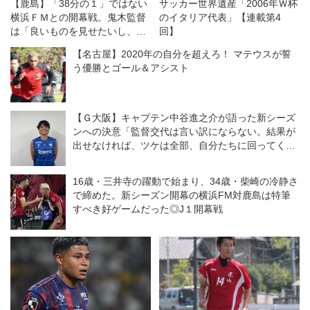
【鹿島】「38分の１」ではない
サッカー世界遺産「2006年Ｗ杯
横浜ＦＭとの開幕戦。鬼木監督
のイタリア代表」【連載第4
は「良いものを見せたいし、決
回】
勝戦のつもりで戦う」
【名古屋】2020年の自分を超えろ！ マテウスが誓
う優勝とゴール＆アシスト
【Ｇ大阪】キャプテン中谷進之介が語った新シーズ
ンへの決意「監督交代は言い訳にならない。結果が
出せなければ、ツケは全部、自分たちに回ってく
る」
16歳・三井寺の躍動で始まり、34歳・柴崎の冷静さ
で締めた。新シーズン開幕の横浜FM対鹿島は特筆
すべき好ゲームだった◎J１開幕戦