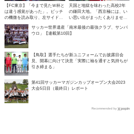
【FC東京】「今まで見たＷ杯と
天国と地獄を味わった高校2年
は違う感覚があった」。ピッチ
の鎌田大地。「西京極には、い
の機微を読み取り、左サイドで
い思い出がまったくありませ
違いを生むバングーナガンデ佳
ん」【エピソード2】
サッカー世界遺産「南米最後の最強クラブ、サンパ
史扶、その復活がチームをさら
ウロ」【連載第10回】
に前進させる！
【鳥取】選手たちが新ユニフォームでお披露目会
見、開幕に向けて決意「実際に袖を通すと気持ちが
引き締まる」
第41回サッカーマガジンカップオープン大会2023
大会5日目（最終日）レポート
Recommended by