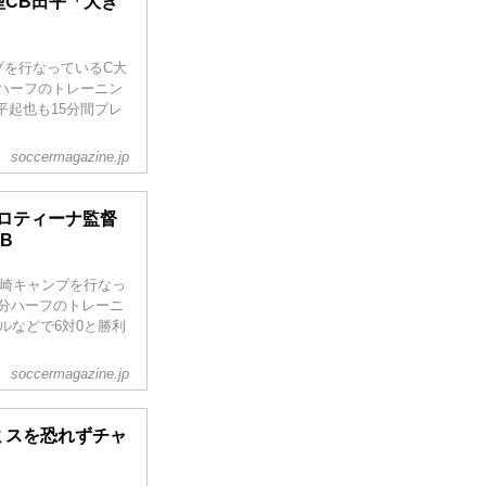
型CB田平「大き
プを行なっているC大
分ハーフのトレーニン
平起也も15分間プレ
soccermagazine.jp
ロティーナ監督
B
宮崎キャンプを行なっ
5分ハーフのトレーニ
ルなどで6対0と勝利
soccermagazine.jp
ミスを恐れずチャ