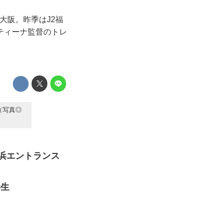
大阪。昨季はJ2福
ティーナ監督のトレ
（写真◎
海浜エントランス
恭生