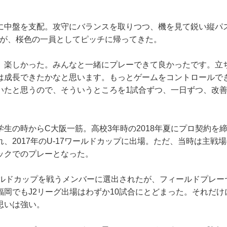
中盤を支配。攻守にバランスを取りつつ、機を見て鋭い縦パ
Fが、桜色の一員としてピッチに帰ってきた。
、楽しかった。みんなと一緒にプレーできて良かったです。立
は成長できたかなと思います。もっとゲームをコントロールで
いたと思うので、そういうところを1試合ずつ、一日ずつ、改
生の時からC大阪一筋。高校3年時の2018年夏にプロ契約を
、2017年のU-17ワールドカップに出場。ただ、当時は主戦
ックでのプレーとなった。
ールドカップを戦うメンバーに選出されたが、フィールドプレー
福岡でもJ2リーグ出場はわずか10試合にとどまった。それだけ
思いは強い。