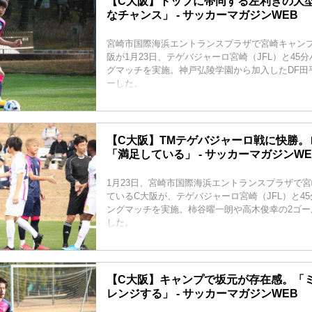
【C大阪】トップに帯同する左利きの大
なチャンス」 - サッカーマガジンWEB
宮崎市国際海浜エントランスプラザで宮崎キャン
阪が1月23日、テゲバジャーロ宮崎（JFL）と45
グマッチを実施。神戸弘陵学園から加入したDF田
ーした。
【C大阪】TMテゲバジャーロ戦に快勝。
「満足している」 - サッカーマガジンWE
1月23日、宮崎市国際海浜エントランスプラザで
ているC大阪が、テゲバジャーロ宮崎（JFL）と4
ングマッチを実施。柿谷曜一朗や高木俊幸の2ゴー
した。
【C大阪】キャンプで坂元が存在感。「
レンジする」 - サッカーマガジンWEB