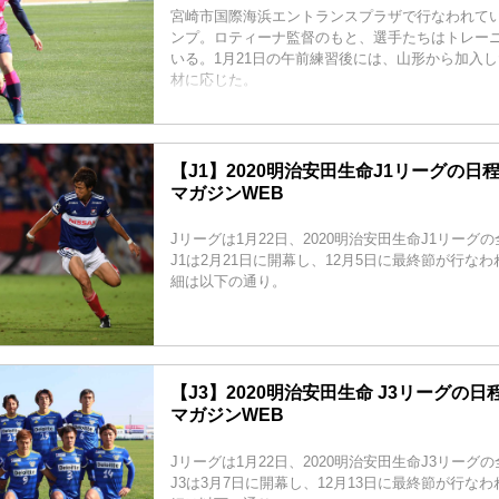
宮崎市国際海浜エントランスプラザで行なわれて
ンプ。ロティーナ監督のもと、選手たちはトレー
いる。1月21日の午前練習後には、山形から加入し
材に応じた。
【J1】2020明治安田生命J1リーグの日程
マガジンWEB
Jリーグは1月22日、2020明治安田生命J1リーグ
J1は2月21日に開幕し、12月5日に最終節が行な
細は以下の通り。
【J3】2020明治安田生命 J3リーグの日程
マガジンWEB
Jリーグは1月22日、2020明治安田生命J3リーグ
J3は3月7日に開幕し、12月13日に最終節が行な