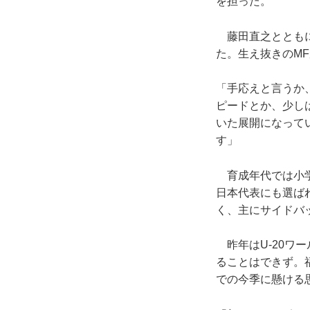
を担った。
藤田直之とともに
た。生え抜きのM
「手応えと言うか
ピードとか、少し
いた展開になって
す」
育成年代では小学
日本代表にも選ばれ
く、主にサイドバ
昨年はU-20ワ
ることはできず。
での今季に懸ける