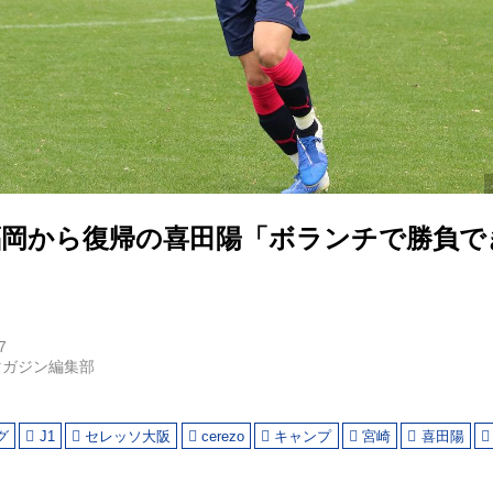
福岡から復帰の喜田陽「ボランチで勝負で
7
マガジン編集部
グ
J1
セレッソ大阪
cerezo
キャンプ
宮崎
喜田陽