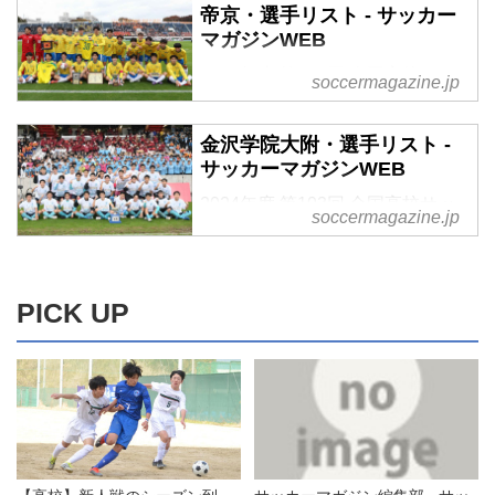
帝京・選手リスト - サッカー
マガジンWEB
2024年度 第103回 全国高校サッ
soccermagazine.jp
カー選手権大会東京B代表帝京
（ていきょう）大会出場回数：15
金沢学院大附・選手リスト -
年ぶり35回目監督：藤倉寛
サッカーマガジンWEB
2024年度 第103回 全国高校サッ
soccermagazine.jp
カー選手権大会石川県代表金沢学
院大附（かなざわがくいんだいふ
ぞく）大会出場回数：初出場監
督：北一真
PICK UP