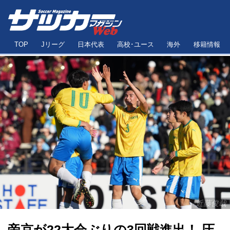
TOP
Jリーグ
日本代表
高校･ユース
海外
移籍情報
近藤俊哉
帝京が22大会ぶりの3回戦進出！ 圧