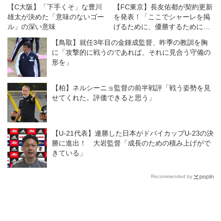
【C大阪】「下手くそ」な豊川
【FC東京】長友佑都が契約更新
雄太が決めた「意味のないゴー
を発表！「ここでシャーレを掲
ル」の深い意味
げるために、優勝するために戦
いたい」
【鳥取】就任3年目の金鍾成監督、昨季の教訓を胸
に「攻撃的に戦うのであれば、それに見合う守備の
形を」
【柏】ネルシーニョ監督の前半戦評「戦う姿勢を見
せてくれた。評価できると思う」
【U-21代表】連勝した日本がドバイカップU-23の決
勝に進出！ 大岩監督「成長のための積み上げがで
きている」
Recommended by