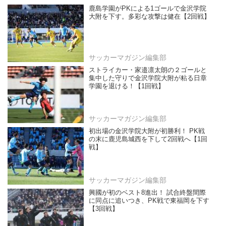
鹿島学園がPKによる1ゴールで金沢学院
大附を下す。多彩な攻撃は健在【2回戦】
サッカーマガジン編集部
ストライカー・家邉凛太朗の２ゴールと
集中した守りで金沢学院大附が粘る日章
学園を退ける！【1回戦】
サッカーマガジン編集部
初出場の金沢学院大附が初勝利！ PK戦
の末に鹿児島城西を下して2回戦へ【1回
戦】
サッカーマガジン編集部
興國が初のベスト8進出！ 試合終盤間際
に同点に追いつき、PK戦で東福岡を下す
【3回戦】