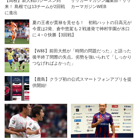
【高校】新人戦のシーズン到
サッカーマガジン編集部 - サッ
来！ 島根では13チームが2回戦
カーマガジンWEB
に進出
夏の王者が貫禄を見せる！ 初戦ハットの日高元が
今度は2発、倉中悠駕も２戦連発で神村学園が水口
に４−０快勝【3回戦】
【W杯】前田大然が「時間の問題だった」と語った
後半終了間際の失点。劣勢を強いられて「しっかり
つなげればよかった」
【鹿島】クラブ初の公式スマートフォンアプリを提
供開始!