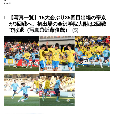
た。
【写真一覧】15大会ぶり35回目出場の帝京
が3回戦へ。初出場の金沢学院大附は2回戦
で敗退（写真◎近藤俊哉）
5