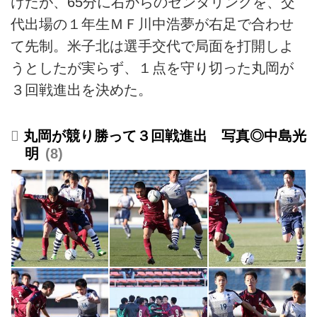
けたが、65分に右からのセンタリングを、交
代出場の１年生ＭＦ川中浩夢が右足で合わせ
て先制。米子北は選手交代で局面を打開しよ
うとしたが実らず、１点を守り切った丸岡が
３回戦進出を決めた。
丸岡が競り勝って３回戦進出 写真◎中島光
明
8