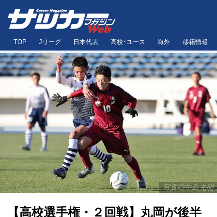
TOP
Jリーグ
日本代表
高校･ユース
海外
移籍情報
写真◎中島光明
【高校選手権・２回戦】丸岡が後半