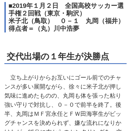
■2019年１月２日 全国高校サッカー選
手権２回戦（東京・駒沢）
米子北（鳥取） ０－１ 丸岡（福井）
得点者＝（丸）川中浩夢
交代出場の１年生が決勝点
立ち上がりからお互いにゴール前でのチャ
ンスが多い展開ながら、徐々に米子北が押し
気味に進めたものの、丸岡も体を張った粘り
強い守りで対抗し、０－０で前半を終了。後
半、丸岡はＭＦ宮永任とＦＷ田海寧生がビッ
グチャンスを決められず、嫌な流れになりか