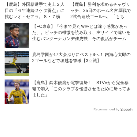
【鹿島】外国籍選手で史上２人
【鹿島】勝利を求めるチャヴリ
目の『６年連続２ケタ得点』に
ッチ、25日のホーム名古屋戦で
挑むレオ・セアラ。８・７横浜
2試合連続ゴールへ。「もちろ
ＦＭとの開幕戦は「王者である
ん常に得点を狙っています」
【FC東京】「今まで見たＷ杯とは違う感覚があっ
自分たちの力を示す機会」と意
た」。ピッチの機微を読み取り、左サイドで違いを
気込む
生むバングーナガンデ佳史扶、その復活がチームを
さらに前進させる！
鹿島学園が17大会ぶりにベスト8へ！ 内海心太郎の
2ゴールなどで堀越を撃破【3回戦】
【鹿島】鈴木優磨が電撃復帰！ STVVから完全移
籍で加入「このクラブを優勝させるために帰ってき
ました」
Recommended by