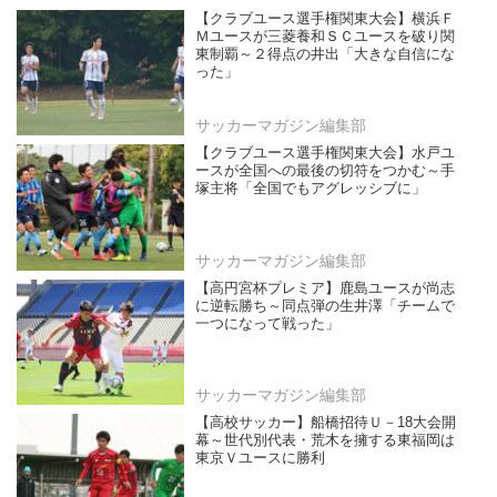
【クラブユース選手権関東大会】横浜Ｆ
Ｍユースが三菱養和ＳＣユースを破り関
東制覇～２得点の井出「大きな自信にな
った」
サッカーマガジン編集部
【クラブユース選手権関東大会】水戸ユ
ースが全国への最後の切符をつかむ～手
塚主将「全国でもアグレッシブに」
サッカーマガジン編集部
【高円宮杯プレミア】鹿島ユースが尚志
に逆転勝ち～同点弾の生井澤「チームで
一つになって戦った」
サッカーマガジン編集部
【高校サッカー】船橋招待Ｕ－18大会開
幕～世代別代表・荒木を擁する東福岡は
東京Ｖユースに勝利