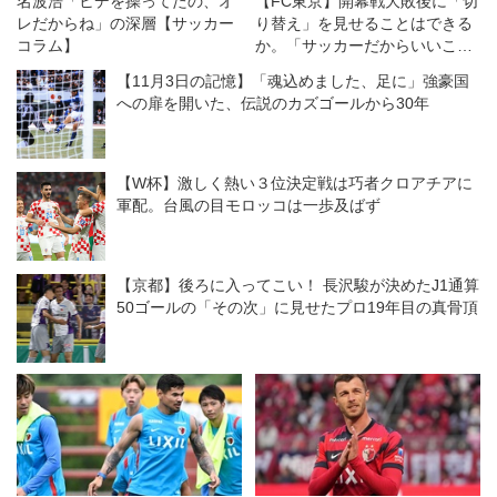
名波浩「ヒデを操ってたの、オ
【FC東京】開幕戦大敗後に「切
レだからね」の深層【サッカー
り替え」を見せることはできる
コラム】
か。「サッカーだからいいこと
もある」を信じて
【11月3日の記憶】「魂込めました、足に」強豪国
への扉を開いた、伝説のカズゴールから30年
【W杯】激しく熱い３位決定戦は巧者クロアチアに
軍配。台風の目モロッコは一歩及ばず
【京都】後ろに入ってこい！ 長沢駿が決めたJ1通算
50ゴールの「その次」に見せたプロ19年目の真骨頂