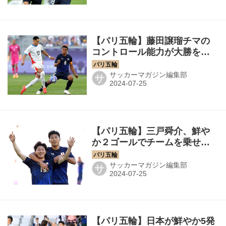
【パリ五輪】藤田譲瑠チマの
コントロール能力が大勝を呼
び込む。「バリエーションも
ありましたし、内容的にもす
サッカーマガジン編集部
サ
ごく良かった」
【パリ五輪】三戸舜介、鮮や
か２ゴールでチームを乗せ
た！「決めるだけでした」
サッカーマガジン編集部
サ
【パリ五輪】日本が鮮やか5発