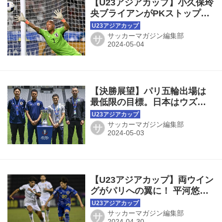
【U23アジアカップ】小久保玲
央ブライアンがPKストップ！
「あまり自信はなかった」が
「お前なら止められる、とい
サッカーマガジン編集部
サ
う言葉を信じて」
【決勝展望】パリ五輪出場は
最低限の目標。日本はウズベ
キスタンに借りを返し、アジ
アの頂点に立てるか？◎U23ア
サッカーマガジン編集部
サ
ジアカップ
【U23アジアカップ】両ウイン
グがパリへの翼に！ 平河悠と
山田楓喜がサイドで躍動「目
標を達成できてよかった」
サッカーマガジン編集部
サ