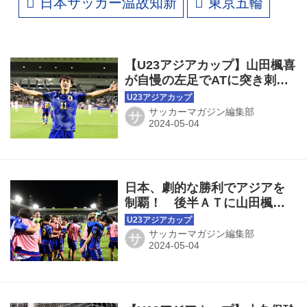
日本サッカー温故知新
東京五輪
【U23アジアカップ】山田楓喜
が自慢の左足でATに突き刺し
てアジアチャンピオン！「パ
リでも優勝へ突っ走る！」
サッカーマガジン編集部
サ
日本、劇的な勝利でアジアを
制覇！ 後半ＡＴに山田楓喜
の左足がさく裂！ 小久保玲
央ブライアンがＰＫをストッ
サッカーマガジン編集部
サ
プ！◎U23アジアカップ決勝