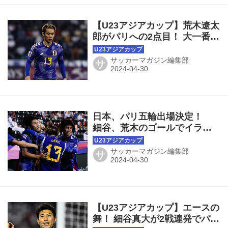
【U23アジアカップ】荒木遼太
郎がパリへの2点目！ 大一番で
違いを見せて「足がつってで
も、走って日本のために戦い
サッカーマガジン編集部
サ
たいと思っていた」
日本、パリ五輪出場決定！
細谷、荒木のゴールでイラク
を下し、８大会連続で本大会
へ◎U23アジアカップ準決勝
サッカーマガジン編集部
サ
【U23アジアカップ】エースの
舞！ 細谷真大が2戦連発でパリ