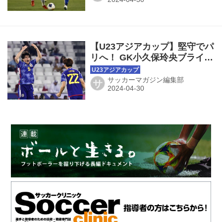
【U23アジアカップ】堅守でパ
リへ！ GK小久保玲央ブライア
ン、DF木村誠二、高井幸大で
「すごいいい守備ができてい
サッカーマガジン編集部
サ
た」と胸を張る