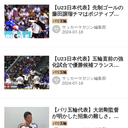
【U23日本代表】先制ゴールの
藤田譲瑠チマはポジティブ
に。「優勝を目指して一人ひ
とりが全力を」
サッカーマガジン編集部
サ
【U23日本代表】五輪直前の強
化試合で優勝候補フランスと
１−１ドロー！ 大岩監督「コ
ンディションを整えて初戦を
サッカーマガジン編集部
サ
迎えたい」
【パリ五輪代表】大岩剛監督
が明かした招集の難しさ。休
養と移籍でオーバーエイジは