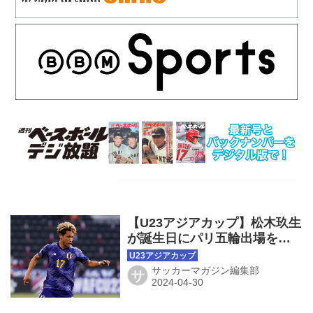
【U23アジアカップ】松木玖生
が誕生日にパリ五輪出場を決
める！「人生で一番の、最高
のプレゼント」
サッカーマガジン編集部
サ