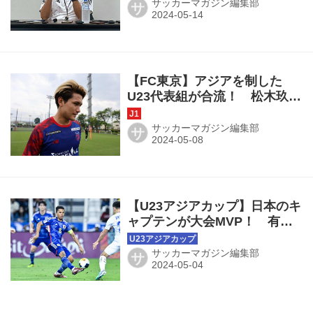
『ぶっつけ本番』の合流か!?
サッカーマガジン編集部
サ
【FC東京】アジアを制した
U23代表組が合流！ 松木玖生
「さらに上位に持っていくた
めに仕事をしないといけな
サッカーマガジン編集部
サ
い」
【U23アジアカップ】日本のキ
ャプテンが大会MVP！ 有言
実行した男・藤田譲瑠チマ
「パリでも優勝を目指した
サッカーマガジン編集部
サ
い」