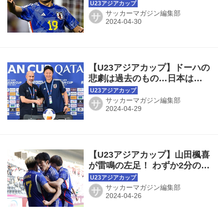
行き先制弾！「パリでメダル
を取れるように」
サッカーマガジン編集部
サ
【U23アジアカップ】ドーハの
悲劇は過去のもの…日本は準
備万端！ イラクに勝ってパ
リ五輪出場を決める！
サッカーマガジン編集部
サ
【U23アジアカップ】山田楓喜
が雷鳴の左足！ わずか2分の先
制ゴールを生んだ「ずっと決
めていたこと」
サッカーマガジン編集部
サ