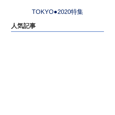
TOKYO●2020特集
人気記事
【鹿島】ヤン・マテウス、「特
別なクラブ」でリスタート！
古巣・横浜FMとの開幕戦に向け
ては「感情的な試合になる」が
「勝利を求めたい！」
サッカーマガジン編集部
【Ｇ大阪】キャプテン中谷進之
介が語った新シーズンへの決意
「監督交代は言い訳にならな
い。結果が出せなければ、ツケ
は全部、自分たちに回ってく
る」
サッカーマガジン編集部
ついにプレミアにたどり着いた