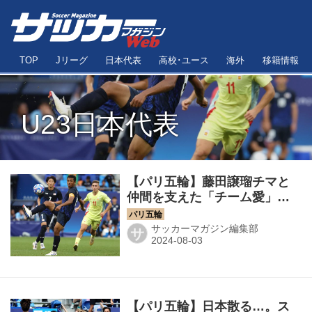
TOP
Jリーグ
日本代表
高校･ユース
海外
移籍情報
U23日本代表
【パリ五輪】藤田譲瑠チマと
仲間を支えた「チーム愛」。
「まだまだもっと強くなる必
要がある」
サッカーマガジン編集部
サ
【パリ五輪】日本散る…。ス