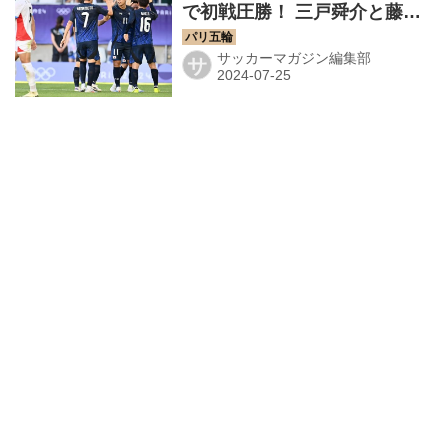
で初戦圧勝！ 三戸舜介と藤尾
翔太が2ゴールずつ、山本理仁
も決めてパラグアイを圧倒
サッカーマガジン編集部
サ
◎GS第1戦