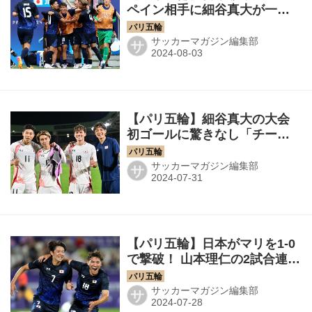
ペイン相手に細谷真大が一度
はゴール割るもVARで取り消
し、ほかの絶好機も決められ
サッカーマガジン編集部
サ
ず0-3で完敗◎準々決勝
【パリ五輪】細谷真大の大会
初ゴールに驚きなし「チーム
のためにやっていれば、いつ
か取れると思っていた」
サッカーマガジン編集部
サ
【パリ五輪】日本がマリを1-0
で撃破！ 山本理仁の2試合連続
ゴールに守備陣の粘りのブロ
ックでベスト8進出決定！
サッカーマガジン編集部
サ
◎GS第2戦