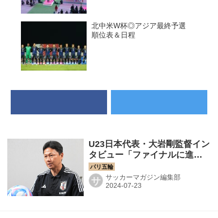
北中米W杯◎アジア最終予選
順位表＆日程
U23日本代表・大岩剛監督イン
タビュー「ファイナルに進
み、金メダルを取る。過去と
の比較ではなく、これはわれ
サッカーマガジン編集部
サ
われのターゲットです」