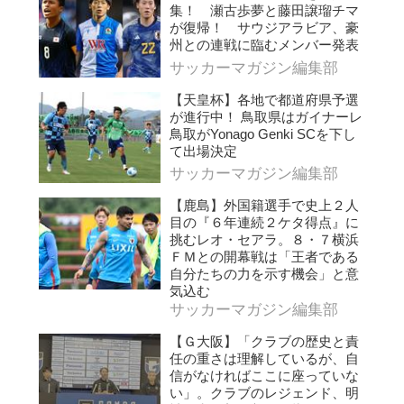
集！ 瀬古歩夢と藤田譲瑠チマ
が復帰！ サウジアラビア、豪
州との連戦に臨むメンバー発表
サッカーマガジン編集部
【天皇杯】各地で都道府県予選
が進行中！ 鳥取県はガイナーレ
鳥取がYonago Genki SCを下し
て出場決定
サッカーマガジン編集部
【鹿島】外国籍選手で史上２人
目の『６年連続２ケタ得点』に
挑むレオ・セアラ。８・７横浜
ＦＭとの開幕戦は「王者である
自分たちの力を示す機会」と意
気込む
サッカーマガジン編集部
【Ｇ大阪】「クラブの歴史と責
任の重さは理解しているが、自
信がなければここに座っていな
い」。クラブのレジェンド、明