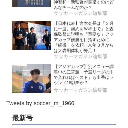
神智和・新監督が目指すのはど
んなチームなのか？
サッカーマガジン編集部
【日本代表】宮本会長は「３月
に一度、契約をＷ杯まで」と森
保監督に説明も「重要な」アジ
アカップ優勝を目指すために
「続投」を依頼。来年３月から
は大岩剛体制が発足！
サッカーマガジン編集部
【アジアカップ】別メニュー調
整中の三笘薫「予選リーグの中
で入れればベスト」も出番はラ
ウンド16以降か？
サッカーマガジン編集部
Tweets by soccer_m_1966
最新号