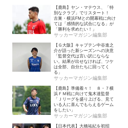
【鹿島】ヤン・マテウス、「特
別なクラブ」でリスタート！
古巣・横浜FMとの開幕戦に向け
ては「感情的な試合になる」が
「勝利を求めたい！」
サッカーマガジン編集部
【Ｇ大阪】キャプテン中谷進之
介が語った新シーズンへの決意
「監督交代は言い訳にならな
い。結果が出せなければ、ツケ
は全部、自分たちに回ってく
る」
サッカーマガジン編集部
【鹿島】準備着々！ ８・７横
浜ＦＭ戦に向けて鬼木達監督
「Ｊリーグを盛り上げる、見て
いる人に喜んでもらえるゲーム
をしたい」
サッカーマガジン編集部
【日本代表】大橋祐紀を初招