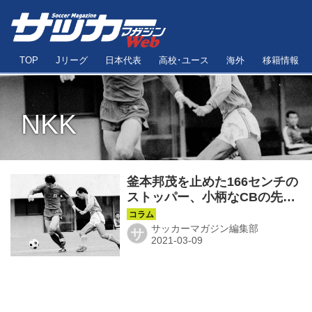
TOP
Jリーグ
日本代表
高校･ユース
海外
移籍情報
NKK
釜本邦茂を止めた166センチの
ストッパー、小柄なCBの先駆
者・山田等◎J前夜を歩く第31
回
サッカーマガジン編集部
サ