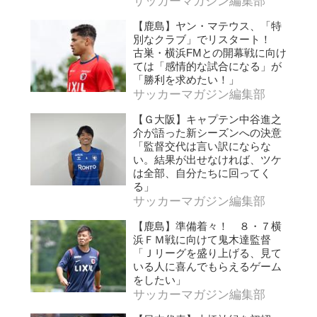
サッカーマガジン編集部
【鹿島】ヤン・マテウス、「特
別なクラブ」でリスタート！
古巣・横浜FMとの開幕戦に向け
ては「感情的な試合になる」が
「勝利を求めたい！」
サッカーマガジン編集部
【Ｇ大阪】キャプテン中谷進之
介が語った新シーズンへの決意
「監督交代は言い訳にならな
い。結果が出せなければ、ツケ
は全部、自分たちに回ってく
る」
サッカーマガジン編集部
【鹿島】準備着々！ ８・７横
浜ＦＭ戦に向けて鬼木達監督
「Ｊリーグを盛り上げる、見て
いる人に喜んでもらえるゲーム
をしたい」
サッカーマガジン編集部