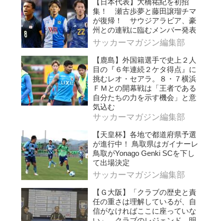
【日本代表】大橋祐紀を初招
集！ 瀬古歩夢と藤田譲瑠チマ
が復帰！ サウジアラビア、豪
州との連戦に臨むメンバー発表
サッカーマガジン編集部
【鹿島】外国籍選手で史上２人
目の『６年連続２ケタ得点』に
挑むレオ・セアラ。８・７横浜
ＦＭとの開幕戦は「王者である
自分たちの力を示す機会」と意
気込む
サッカーマガジン編集部
【天皇杯】各地で都道府県予選
が進行中！ 鳥取県はガイナーレ
鳥取がYonago Genki SCを下し
て出場決定
サッカーマガジン編集部
【Ｇ大阪】「クラブの歴史と責
任の重さは理解しているが、自
信がなければここに座っていな
い」。クラブのレジェンド、明