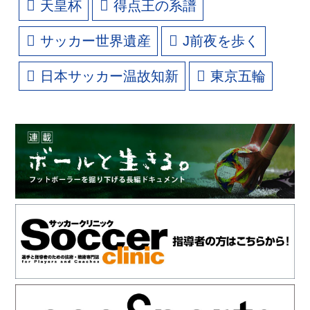
天皇杯
得点王の系譜
サッカー世界遺産
J前夜を歩く
日本サッカー温故知新
東京五輪