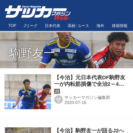
TOP
Jリーグ
日本代表
高校･ユース
海外
移籍情報
駒野友一
【今治】元日本代表DF駒野友
一が内転筋損傷で全治2～4週
間
サッカーマガジン編集部
サ
【今治】駒野友一が語るJ2へ