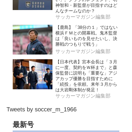
神智和・新監督が目指すのはど
んなチームなのか？
サッカーマガジン編集部
【鹿島】「38分の１」ではない
横浜ＦＭとの開幕戦。鬼木監督
は「良いものを見せたいし、決
勝戦のつもりで戦う」
サッカーマガジン編集部
【日本代表】宮本会長は「３月
に一度、契約をＷ杯まで」と森
保監督に説明も「重要な」アジ
アカップ優勝を目指すために
「続投」を依頼。来年３月から
は大岩剛体制が発足！
サッカーマガジン編集部
Tweets by soccer_m_1966
最新号