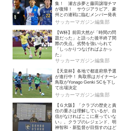
集！ 瀬古歩夢と藤田譲瑠チマ
が復帰！ サウジアラビア、豪
州との連戦に臨むメンバー発表
サッカーマガジン編集部
【W杯】前田大然が「時間の問
題だった」と語った後半終了間
際の失点。劣勢を強いられて
「しっかりつなげればよかっ
た」
サッカーマガジン編集部
【天皇杯】各地で都道府県予選
が進行中！ 鳥取県はガイナーレ
鳥取がYonago Genki SCを下し
て出場決定
サッカーマガジン編集部
【Ｇ大阪】「クラブの歴史と責
任の重さは理解しているが、自
信がなければここに座っていな
い」。クラブのレジェンド、明
神智和・新監督が目指すのはど