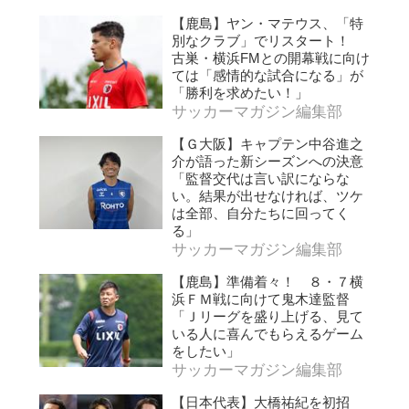
【鹿島】ヤン・マテウス、「特
別なクラブ」でリスタート！
古巣・横浜FMとの開幕戦に向け
ては「感情的な試合になる」が
「勝利を求めたい！」
サッカーマガジン編集部
【Ｇ大阪】キャプテン中谷進之
介が語った新シーズンへの決意
「監督交代は言い訳にならな
い。結果が出せなければ、ツケ
は全部、自分たちに回ってく
る」
サッカーマガジン編集部
【鹿島】準備着々！ ８・７横
浜ＦＭ戦に向けて鬼木達監督
「Ｊリーグを盛り上げる、見て
いる人に喜んでもらえるゲーム
をしたい」
サッカーマガジン編集部
【日本代表】大橋祐紀を初招