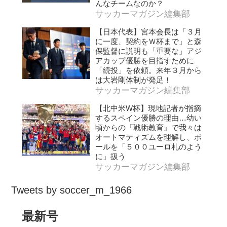
んなチームなのか？
サッカーマガジン編集部
【日本代表】宮本会長は「３月
に一度、契約をＷ杯まで」と森
保監督に説明も「重要な」アジ
アカップ優勝を目指すために
「続投」を依頼。来年３月から
は大岩剛体制が発足！
サッカーマガジン編集部
【北中米W杯】現地記者が指摘
するスペイン優勝の理由…幼い
頃からの『戦術教育』で我々は
オートマティズムを理解し、ボ
ールを「５００ユーロ札のよう
に」扱う
サッカーマガジン編集部
Tweets by soccer_m_1966
最新号