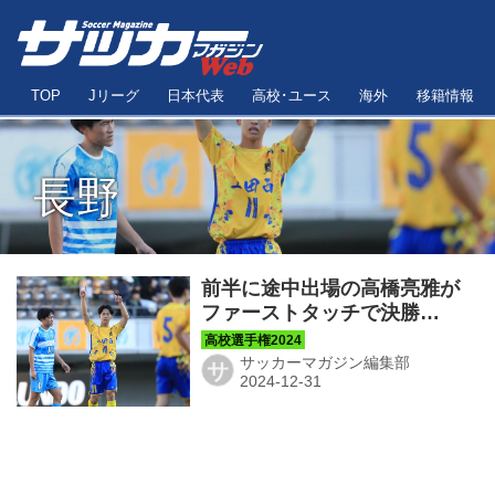
TOP
Jリーグ
日本代表
高校･ユース
海外
移籍情報
長野
前半に途中出場の高橋亮雅が
ファーストタッチで決勝
点！ 上田西が徳島市立を破
り、３回戦進出【2回戦】
サッカーマガジン編集部
サ