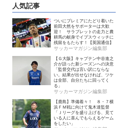
人気記事
ついにプレミアにたどり着いた
前田大然をサポーターは大歓
迎！ サラブレットの走力と農
耕馬の献身でイプスウィッチに
残留をもたらす！【英国通信】
サッカーマガジン編集部
【Ｇ大阪】キャプテン中谷進之
介が語った新シーズンへの決意
「監督交代は言い訳にならな
い。結果が出せなければ、ツケ
は全部、自分たちに回ってく
る」
サッカーマガジン編集部
【鹿島】準備着々！ ８・７横
浜ＦＭ戦に向けて鬼木達監督
「Ｊリーグを盛り上げる、見て
いる人に喜んでもらえるゲーム
をしたい」