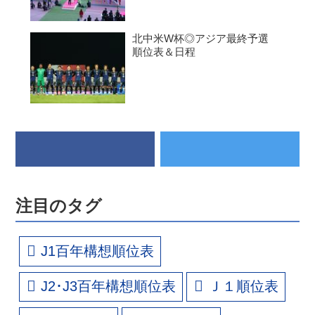
北中米W杯◎アジア最終予選
順位表＆日程
注目のタグ
J1百年構想順位表
J2･J3百年構想順位表
Ｊ１順位表