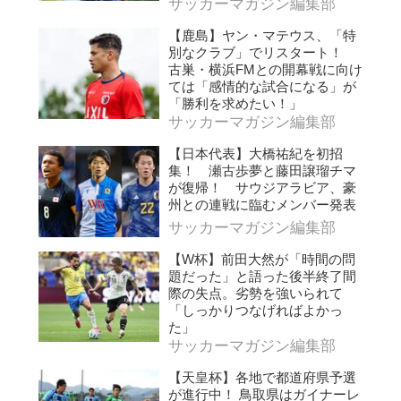
サッカーマガジン編集部
【鹿島】ヤン・マテウス、「特
別なクラブ」でリスタート！
古巣・横浜FMとの開幕戦に向け
ては「感情的な試合になる」が
「勝利を求めたい！」
サッカーマガジン編集部
【日本代表】大橋祐紀を初招
集！ 瀬古歩夢と藤田譲瑠チマ
が復帰！ サウジアラビア、豪
州との連戦に臨むメンバー発表
サッカーマガジン編集部
【W杯】前田大然が「時間の問
題だった」と語った後半終了間
際の失点。劣勢を強いられて
「しっかりつなげればよかっ
た」
サッカーマガジン編集部
【天皇杯】各地で都道府県予選
が進行中！ 鳥取県はガイナーレ