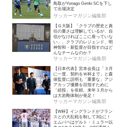
鳥取がYonago Genki SCを下し
て出場決定
サッカーマガジン編集部
【Ｇ大阪】「クラブの歴史と責
任の重さは理解しているが、自
信がなければここに座っていな
い」。クラブのレジェンド、明
神智和・新監督が目指すのはど
んなチームなのか？
サッカーマガジン編集部
【日本代表】宮本会長は「３月
に一度、契約をＷ杯まで」と森
保監督に説明も「重要な」アジ
アカップ優勝を目指すために
「続投」を依頼。来年３月から
は大岩剛体制が発足！
サッカーマガジン編集部
【W杯】イングランドがフラン
スとの大乱戦を制して3位に！
エムバペはゲルト・ミュラー以