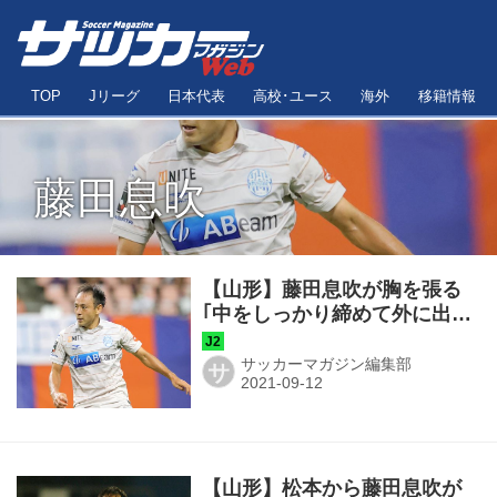
TOP
Jリーグ
日本代表
高校･ユース
海外
移籍情報
藤田息吹
【山形】藤田息吹が胸を張る
｢中をしっかり締めて外に出さ
せて｣。鮮やかコンビネーショ
ンの源は「コンパクト」
サッカーマガジン編集部
サ
【山形】松本から藤田息吹が