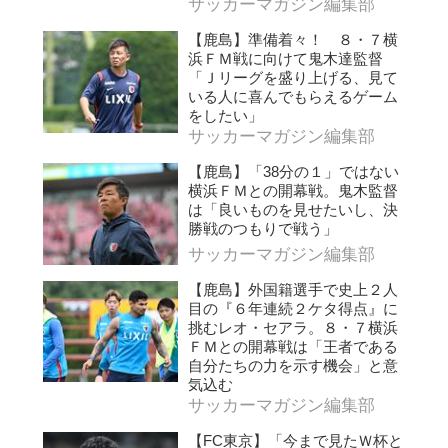
サッカーマガジン編集部
【鹿島】準備着々！ ８・７横
浜ＦＭ戦に向けて鬼木達監督
「Ｊリーグを盛り上げる、見て
いる人に喜んでもらえるゲーム
をしたい」
サッカーマガジン編集部
【鹿島】「38分の１」ではない
横浜ＦＭとの開幕戦。鬼木監督
は「良いものを見せたいし、決
勝戦のつもりで戦う」
サッカーマガジン編集部
【鹿島】外国籍選手で史上２人
目の『６年連続２ケタ得点』に
挑むレオ・セアラ。８・７横浜
ＦＭとの開幕戦は「王者である
自分たちの力を示す機会」と意
気込む
サッカーマガジン編集部
【FC東京】「今まで見たＷ杯と