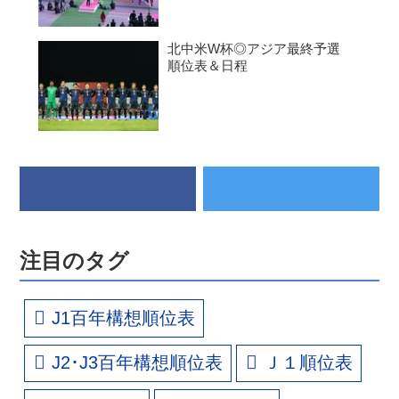
北中米W杯◎アジア最終予選
順位表＆日程
注目のタグ
J1百年構想順位表
J2･J3百年構想順位表
Ｊ１順位表