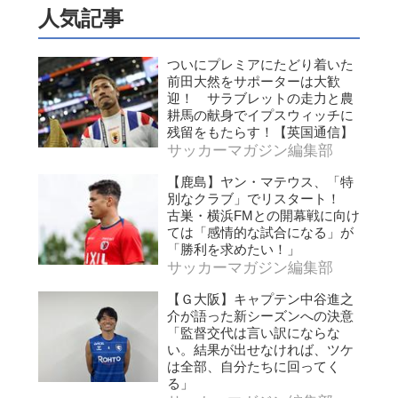
人気記事
ついにプレミアにたどり着いた
前田大然をサポーターは大歓
迎！ サラブレットの走力と農
耕馬の献身でイプスウィッチに
残留をもたらす！【英国通信】
サッカーマガジン編集部
【鹿島】ヤン・マテウス、「特
別なクラブ」でリスタート！
古巣・横浜FMとの開幕戦に向け
ては「感情的な試合になる」が
「勝利を求めたい！」
サッカーマガジン編集部
【Ｇ大阪】キャプテン中谷進之
介が語った新シーズンへの決意
「監督交代は言い訳にならな
い。結果が出せなければ、ツケ
は全部、自分たちに回ってく
る」