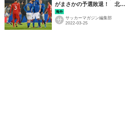
がまさかの予選敗退！ 北マ
ケドニアのFWトライコフスキ
の1発に沈む【Ｗ杯欧州予選】
サッカーマガジン編集部
サ