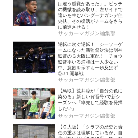
は違う感覚があった」。ピッチ
の機微を読み取り、左サイドで
違いを生むバングーナガンデ佳
史扶、その復活がチームをさら
に前進させる！
サッカーマガジン編集部
逆転に次ぐ逆転！ シーソーゲ
ームになった新監督対決は明神
監督のＧ大阪に軍配！ チョウ
監督率いる浦和は一人少ない
中、意欲を示すも一歩及ばず
◎J１開幕戦
サッカーマガジン編集部
【鳥取】荒井涼が「自分の色に
染める」新しい背番号7で新シ
ーズンへ「率先して経験を発揮
したい」
サッカーマガジン編集部
【Ｇ大阪】「クラブの歴史と責
任の重さは理解しているが、自