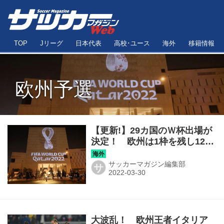
TOP
Jリーグ
日本代表
高校･ユース
海外
移籍情報
欧州予選
【更新!】29カ国のＷ杯出場が
決定！ 欧州は1枠を残し12カ
国の本大会行きが決まり、北
中米カリブ海予選の残り2枠は
サッカーマガジン編集部
サ
メキシコ、アメリカに決ま
る！
大波乱！ 欧州王者イタリア