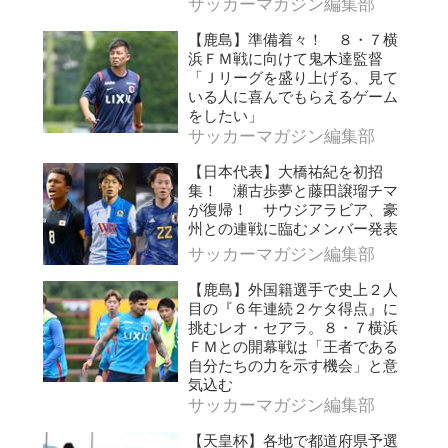
サッカーマガジン編集部
【鹿島】準備着々！ ８・７横
浜ＦＭ戦に向けて鬼木達監督
「Ｊリーグを盛り上げる、見て
いる人に喜んでもらえるゲーム
をしたい」
サッカーマガジン編集部
【日本代表】大橋祐紀を初招
集！ 瀬古歩夢と藤田譲瑠チマ
が復帰！ サウジアラビア、豪
州との連戦に臨むメンバー発表
サッカーマガジン編集部
【鹿島】外国籍選手で史上２人
目の『６年連続２ケタ得点』に
挑むレオ・セアラ。８・７横浜
ＦＭとの開幕戦は「王者である
自分たちの力を示す機会」と意
気込む
サッカーマガジン編集部
【天皇杯】各地で都道府県予選