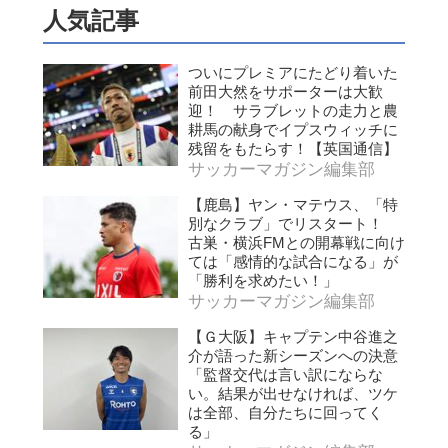
人気記事
ついにプレミアにたどり着いた
前田大然をサポーターは大歓
迎！ サラブレットの走力と農
耕馬の献身でイプスウィッチに
残留をもたらす！【英国通信】
サッカーマガジン編集部
【鹿島】ヤン・マテウス、「特
別なクラブ」でリスタート！
古巣・横浜FMとの開幕戦に向け
ては「感情的な試合になる」が
「勝利を求めたい！」
サッカーマガジン編集部
【Ｇ大阪】キャプテン中谷進之
介が語った新シーズンへの決意
「監督交代は言い訳にならな
い。結果が出せなければ、ツケ
は全部、自分たちに回ってく
る」