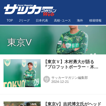
TOP
Jリーグ
日本代表
高校･ユース
海外
移籍情報
東京V
【東京Ｖ】木村勇大が語る
『プロフットボーラー・木村
勇大』ができるまで／マンス
リー連載・亘崇詞の
サッカーマガジン編集部
サ
『FANATICO＿¡ Nunca bajes
los brazos！（絶対に諦める
な！）』Vol.1
【東京V】吉武博文氏がヘッド