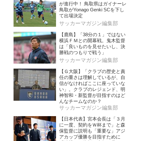
が進行中！ 鳥取県はガイナーレ
鳥取がYonago Genki SCを下し
て出場決定
サッカーマガジン編集部
【鹿島】「38分の１」ではない
横浜ＦＭとの開幕戦。鬼木監督
は「良いものを見せたいし、決
勝戦のつもりで戦う」
サッカーマガジン編集部
【Ｇ大阪】「クラブの歴史と責
任の重さは理解しているが、自
信がなければここに座っていな
い」。クラブのレジェンド、明
神智和・新監督が目指すのはど
んなチームなのか？
サッカーマガジン編集部
【日本代表】宮本会長は「３月
に一度、契約をＷ杯まで」と森
保監督に説明も「重要な」アジ
アカップ優勝を目指すために