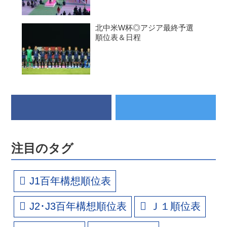
北中米W杯◎アジア最終予選
順位表＆日程
注目のタグ
J1百年構想順位表
J2･J3百年構想順位表
Ｊ１順位表