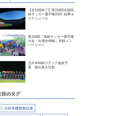
【全日程終了】第104回全国高
校サッカー選手権2025･結果＆
スケジュール
第104回『高校サッカー選手権
大会・出場全48校』登録メン
バーリスト
北中米W杯◎アジア最終予
選 順位表＆日程
注目のタグ
J1百年構想順位表