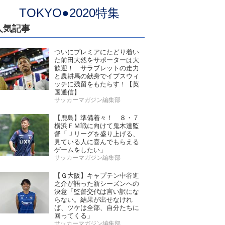
TOKYO●2020特集
人気記事
ついにプレミアにたどり着い
た前田大然をサポーターは大
歓迎！ サラブレットの走力
と農耕馬の献身でイプスウィ
ッチに残留をもたらす！【英
国通信】
サッカーマガジン編集部
【鹿島】準備着々！ ８・７
横浜ＦＭ戦に向けて鬼木達監
督「Ｊリーグを盛り上げる、
見ている人に喜んでもらえる
ゲームをしたい」
サッカーマガジン編集部
【Ｇ大阪】キャプテン中谷進
之介が語った新シーズンへの
決意「監督交代は言い訳にな
らない。結果が出せなけれ
ば、ツケは全部、自分たちに
回ってくる」
サッカーマガジン編集部