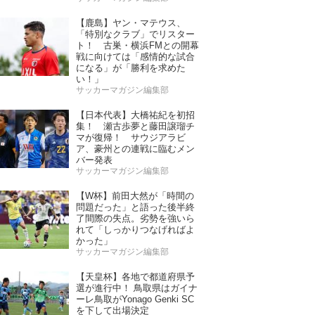
【鹿島】ヤン・マテウス、
「特別なクラブ」でリスター
ト！ 古巣・横浜FMとの開幕
戦に向けては「感情的な試合
になる」が「勝利を求めた
い！」
サッカーマガジン編集部
【日本代表】大橋祐紀を初招
集！ 瀬古歩夢と藤田譲瑠チ
マが復帰！ サウジアラビ
ア、豪州との連戦に臨むメン
バー発表
サッカーマガジン編集部
【W杯】前田大然が「時間の
問題だった」と語った後半終
了間際の失点。劣勢を強いら
れて「しっかりつなげればよ
かった」
サッカーマガジン編集部
【天皇杯】各地で都道府県予
選が進行中！ 鳥取県はガイナ
ーレ鳥取がYonago Genki SC
を下して出場決定