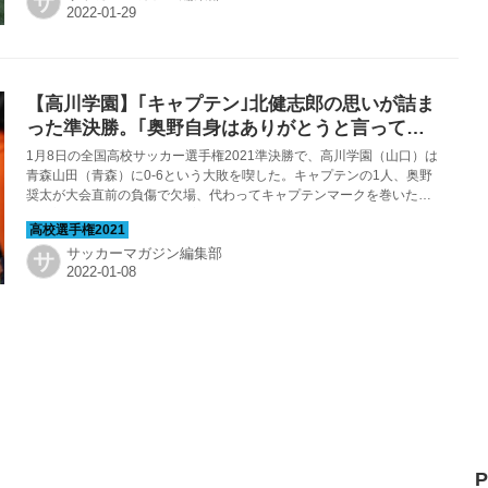
サ
【高川学園】｢キャプテン｣北健志郎の思いが詰ま
った準決勝。｢奥野自身はありがとうと言ってく
れたので良かったです｣
1月8日の全国高校サッカー選手権2021準決勝で、高川学園（山口）は
青森山田（青森）に0-6という大敗を喫した。キャプテンの1人、奥野
奨太が大会直前の負傷で欠場、代わってキャプテンマークを巻いた北
健志郎が、ベスト4にたどり着いた大会を振り返った。
サッカーマガジン編集部
サ
P