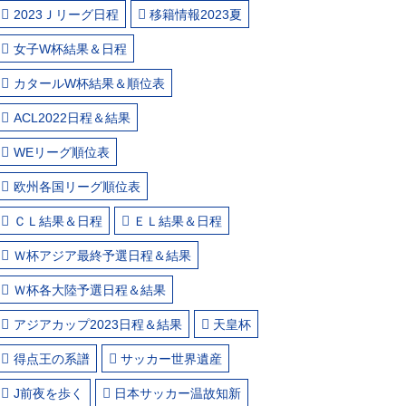
2023Ｊリーグ日程
移籍情報2023夏
女子W杯結果＆日程
カタールW杯結果＆順位表
ACL2022日程＆結果
WEリーグ順位表
欧州各国リーグ順位表
ＣＬ結果＆日程
ＥＬ結果＆日程
Ｗ杯アジア最終予選日程＆結果
Ｗ杯各大陸予選日程＆結果
アジアカップ2023日程＆結果
天皇杯
得点王の系譜
サッカー世界遺産
J前夜を歩く
日本サッカー温故知新