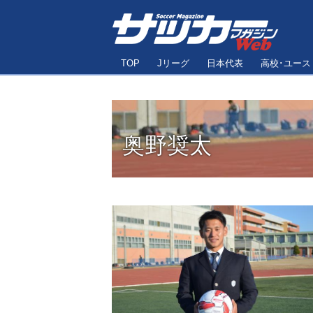
TOP
Jリーグ
日本代表
高校･ユース
奥野奨太