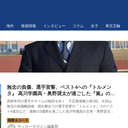
海外
移籍情報
インタビュー
コラム
女子
東京五輪
無念の負傷、選手宣誓、ベスト4への『トルメン
タ』 高川学園高・奥野奨太が過ごした『嵐』のよ
うな3週間【不定期連載3】
高校年代の選手やチームの物語を紡ぐ、不定期連載の第3回。今回は、
無念の負傷離脱後、晴れ舞台での選手宣誓や『トルメンタ』でのベス
ト4進出など、激動の3週間を過ごした高川学園高の主将・奥野奨太の
物語を綴る。
サッカーマガジン編集部