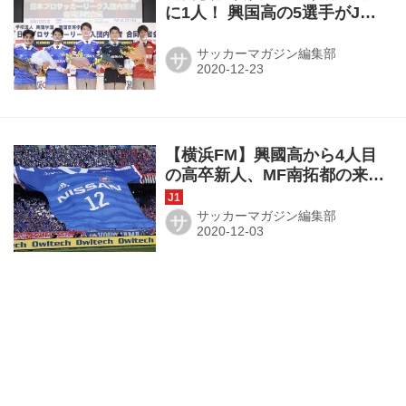
に1人！ 興国高の5選手がJ内
定会見
サッカーマガジン編集部
サ
【横浜FM】興國高から4人目
の高卒新人、MF南拓都の来季
加入が内定
サッカーマガジン編集部
サ