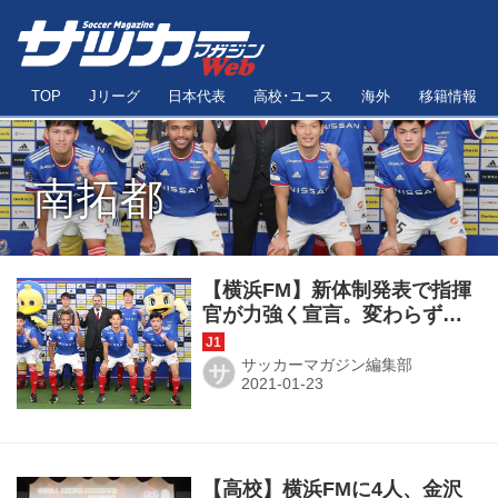
TOP
Jリーグ
日本代表
高校･ユース
海外
移籍情報
南拓都
【横浜FM】新体制発表で指揮
官が力強く宣言。変わらずに
「どこにもないサッカーをす
る！」
サッカーマガジン編集部
サ
【高校】横浜FMに4人、金沢