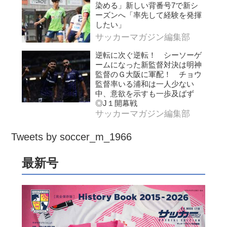
染める」新しい背番号7で新シ
ーズンへ「率先して経験を発揮
したい」
サッカーマガジン編集部
逆転に次ぐ逆転！ シーソーゲ
ームになった新監督対決は明神
監督のＧ大阪に軍配！ チョウ
監督率いる浦和は一人少ない
中、意欲を示すも一歩及ばず
◎J１開幕戦
サッカーマガジン編集部
Tweets by soccer_m_1966
最新号