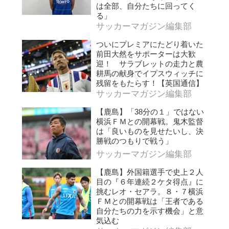
は全部、自分たちに回ってく
る」
サッカーマガジン編集部
ついにプレミアにたどり着いた
前田大然をサポーターは大歓
迎！ サラブレットの走力と農
耕馬の献身でイプスウィッチに
残留をもたらす！【英国通信】
サッカーマガジン編集部
【鹿島】「38分の１」ではない
横浜ＦＭとの開幕戦。鬼木監督
は「良いものを見せたいし、決
勝戦のつもりで戦う」
サッカーマガジン編集部
【鹿島】外国籍選手で史上２人
目の『６年連続２ケタ得点』に
挑むレオ・セアラ。８・７横浜
ＦＭとの開幕戦は「王者である
自分たちの力を示す機会」と意
気込む