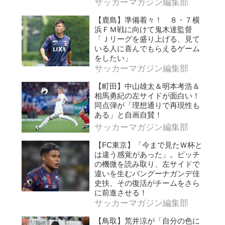
サッカーマガジン編集部
【鹿島】準備着々！ ８・７横
浜ＦＭ戦に向けて鬼木達監督
「Ｊリーグを盛り上げる、見て
いる人に喜んでもらえるゲーム
をしたい」
サッカーマガジン編集部
【町田】中山雄太＆明本考浩＆
相馬勇紀の左サイドが面白い！
同点弾が「理想通りで再現性も
ある」と自画自賛！
サッカーマガジン編集部
【FC東京】「今まで見たＷ杯と
は違う感覚があった」。ピッチ
の機微を読み取り、左サイドで
違いを生むバングーナガンデ佳
史扶、その復活がチームをさら
に前進させる！
サッカーマガジン編集部
【鳥取】荒井涼が「自分の色に