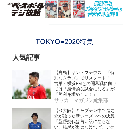
TOKYO●2020特集
人気記事
【鹿島】ヤン・マテウス、「特
別なクラブ」でリスタート！
古巣・横浜FMとの開幕戦に向け
ては「感情的な試合になる」が
「勝利を求めたい！」
サッカーマガジン編集部
【Ｇ大阪】キャプテン中谷進之
介が語った新シーズンへの決意
「監督交代は言い訳にならな
い。結果が出せなければ、ツケ