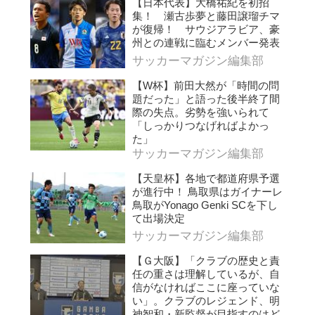
【日本代表】大橋祐紀を初招
集！ 瀬古歩夢と藤田譲瑠チマ
が復帰！ サウジアラビア、豪
州との連戦に臨むメンバー発表
サッカーマガジン編集部
【W杯】前田大然が「時間の問
題だった」と語った後半終了間
際の失点。劣勢を強いられて
「しっかりつなげればよかっ
た」
サッカーマガジン編集部
【天皇杯】各地で都道府県予選
が進行中！ 鳥取県はガイナーレ
鳥取がYonago Genki SCを下し
て出場決定
サッカーマガジン編集部
【Ｇ大阪】「クラブの歴史と責
任の重さは理解しているが、自
信がなければここに座っていな
い」。クラブのレジェンド、明
神智和・新監督が目指すのはど