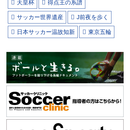
天皇杯
得点王の系譜
サッカー世界遺産
J前夜を歩く
日本サッカー温故知新
東京五輪