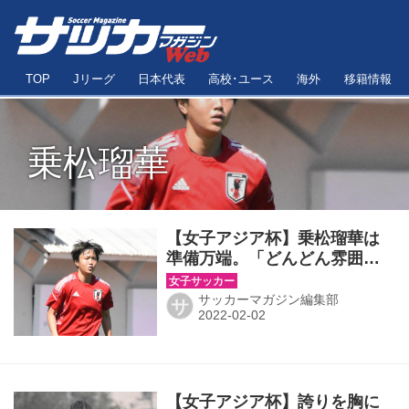
TOP
Jリーグ
日本代表
高校･ユース
海外
移籍情報
乗松瑠華
【女子アジア杯】乗松瑠華は
準備万端。「どんどん雰囲気
が良くなっている」チームで
出番を待つ
サッカーマガジン編集部
サ
【女子アジア杯】誇りを胸に