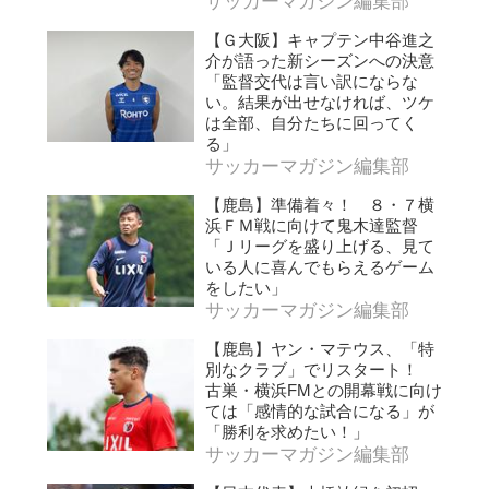
サッカーマガジン編集部
【Ｇ大阪】キャプテン中谷進之
介が語った新シーズンへの決意
「監督交代は言い訳にならな
い。結果が出せなければ、ツケ
は全部、自分たちに回ってく
る」
サッカーマガジン編集部
【鹿島】準備着々！ ８・７横
浜ＦＭ戦に向けて鬼木達監督
「Ｊリーグを盛り上げる、見て
いる人に喜んでもらえるゲーム
をしたい」
サッカーマガジン編集部
【鹿島】ヤン・マテウス、「特
別なクラブ」でリスタート！
古巣・横浜FMとの開幕戦に向け
ては「感情的な試合になる」が
「勝利を求めたい！」
サッカーマガジン編集部