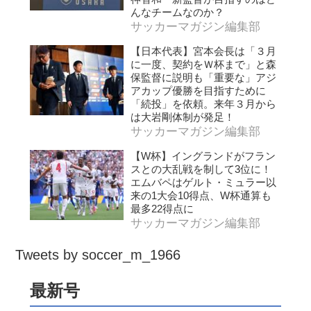
んなチームなのか？
サッカーマガジン編集部
【日本代表】宮本会長は「３月
に一度、契約をＷ杯まで」と森
保監督に説明も「重要な」アジ
アカップ優勝を目指すために
「続投」を依頼。来年３月から
は大岩剛体制が発足！
サッカーマガジン編集部
【W杯】イングランドがフラン
スとの大乱戦を制して3位に！
エムバペはゲルト・ミュラー以
来の1大会10得点、W杯通算も
最多22得点に
サッカーマガジン編集部
Tweets by soccer_m_1966
最新号