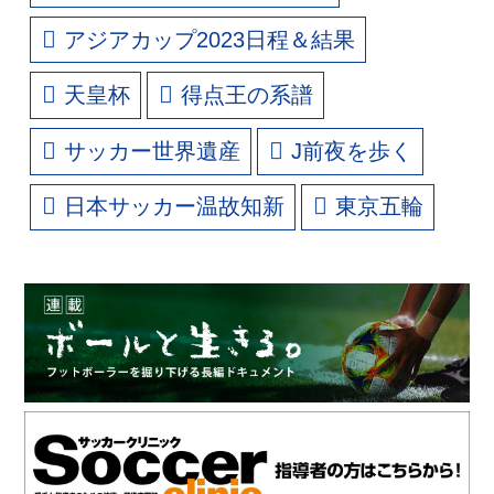
アジアカップ2023日程＆結果
天皇杯
得点王の系譜
サッカー世界遺産
J前夜を歩く
日本サッカー温故知新
東京五輪