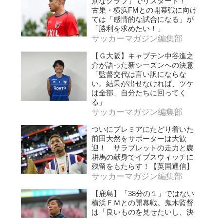
別なクラブ」でリスタート！
古巣・横浜FMとの開幕戦に向け
ては「感情的な試合になる」が
「勝利を求めたい！」
サッカーマガジン編集部
【Ｇ大阪】キャプテン中谷進之
介が語った新シーズンへの決意
「監督交代は言い訳にならな
い。結果が出せなければ、ツケ
は全部、自分たちに回ってく
る」
サッカーマガジン編集部
ついにプレミアにたどり着いた
前田大然をサポーターは大歓
迎！ サラブレットの走力と農
耕馬の献身でイプスウィッチに
残留をもたらす！【英国通信】
サッカーマガジン編集部
【鹿島】「38分の１」ではない
横浜ＦＭとの開幕戦。鬼木監督
は「良いものを見せたいし、決