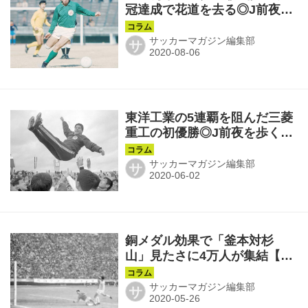
冠達成で花道を去る◎J前夜を
歩く第24回
サッカーマガジン編集部
サ
東洋工業の5連覇を阻んだ三菱
重工の初優勝◎J前夜を歩く第
18回
サッカーマガジン編集部
サ
銅メダル効果で「釜本対杉
山」見たさに4万人が集結【連
載◎J前夜を歩く第17回】
サッカーマガジン編集部
サ