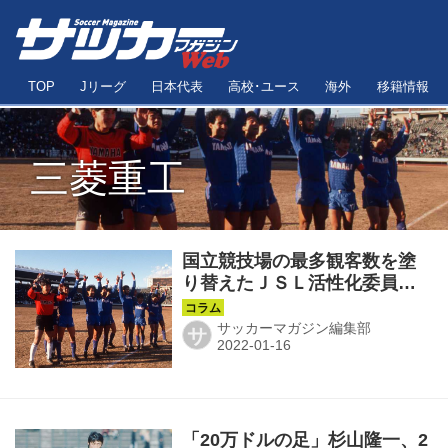
TOP
Jリーグ
日本代表
高校･ユース
海外
移籍情報
三菱重工
国立競技場の最多観客数を塗
り替えたＪＳＬ活性化委員会
の『動員大作戦』◎J前夜を歩
く第39回
サッカーマガジン編集部
サ
「20万ドルの足」杉山隆一、2