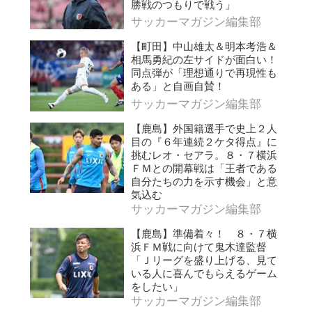
勝戦のつもりで戦う」
サッカーマガジン編集部
【町田】中山雄太＆明本考浩＆
相馬勇紀の左サイドが面白い！
同点弾が「理想通りで再現性も
ある」と自画自賛！
サッカーマガジン編集部
【鹿島】外国籍選手で史上２人
目の『６年連続２ケタ得点』に
挑むレオ・セアラ。８・７横浜
ＦＭとの開幕戦は「王者である
自分たちの力を示す機会」と意
気込む
サッカーマガジン編集部
【鹿島】準備着々！ ８・７横
浜ＦＭ戦に向けて鬼木達監督
「Ｊリーグを盛り上げる、見て
いる人に喜んでもらえるゲーム
をしたい」
サッカーマガジン編集部