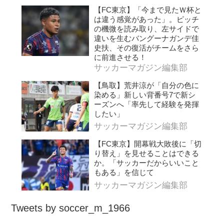
【FC東京】「今まで見たＷ杯と
は違う感覚があった」。ピッチ
の機微を読み取り、左サイドで
違いを生むバングーナガンデ佳
史扶、その復活がチームをさら
に前進させる！
サッカーマガジン編集部
【鳥取】荒井涼が「自分の色に
染める」新しい背番号7で新シ
ーズンへ「率先して経験を発揮
したい」
サッカーマガジン編集部
【FC東京】開幕戦大敗後に「切
り替え」を見せることはできる
か。「サッカーだからいいこと
もある」を信じて
サッカーマガジン編集部
Tweets by soccer_m_1966