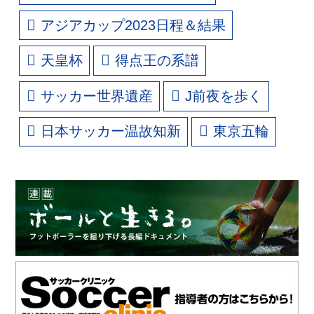
アジアカップ2023日程＆結果
天皇杯
得点王の系譜
サッカー世界遺産
J前夜を歩く
日本サッカー温故知新
東京五輪