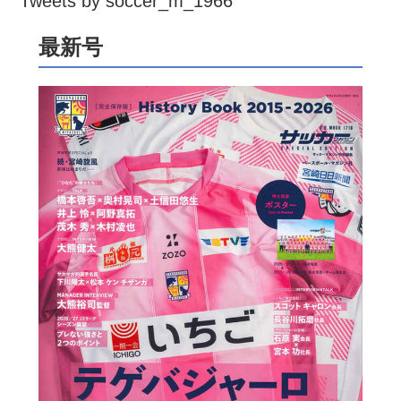
Tweets by soccer_m_1966
最新号