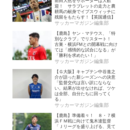
前田大然をサポーターは大歓
迎！ サラブレットの走力と農
耕馬の献身でイプスウィッチに
残留をもたらす！【英国通信】
サッカーマガジン編集部
【鹿島】ヤン・マテウス、「特
別なクラブ」でリスタート！
古巣・横浜FMとの開幕戦に向け
ては「感情的な試合になる」が
「勝利を求めたい！」
サッカーマガジン編集部
【Ｇ大阪】キャプテン中谷進之
介が語った新シーズンへの決意
「監督交代は言い訳にならな
い。結果が出せなければ、ツケ
は全部、自分たちに回ってく
る」
サッカーマガジン編集部
【鹿島】準備着々！ ８・７横
浜ＦＭ戦に向けて鬼木達監督
「Ｊリーグを盛り上げる、見て