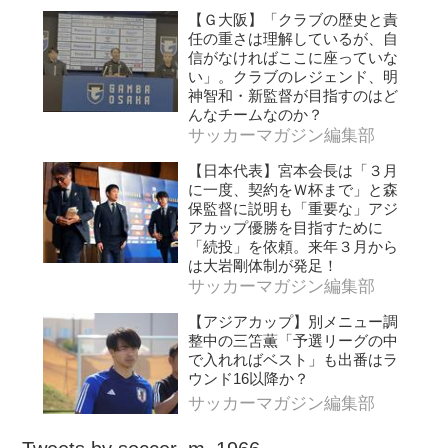
【Ｇ大阪】「クラブの歴史と責
任の重さは理解しているが、自
信がなければここに座っていな
い」。クラブのレジェンド、明
神智和・新監督が目指すのはど
んなチームなのか？
サッカーマガジン編集部
【日本代表】宮本会長は「３月
に一度、契約をＷ杯まで」と森
保監督に説明も「重要な」アジ
アカップ優勝を目指すために
「続投」を依頼。来年３月から
は大岩剛体制が発足！
サッカーマガジン編集部
【アジアカップ】別メニュー調
整中の三笘薫「予選リーグの中
で入れればベスト」も出番はラ
ウンド16以降か？
サッカーマガジン編集部