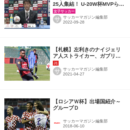
25人集結！ U-20W杯MVPら準
優勝メンバーからも3人。長谷
川唯、岩渕真奈は選外
サッカーマガジン編集部
サ
【札幌】左利きのナイジェリ
ア人ストライカー、ガブリエ
ルが初練習！「自分を信じて
います」
サッカーマガジン編集部
サ
【ロシアＷ杯】出場国紹介～
グループＤ
サッカーマガジン編集部