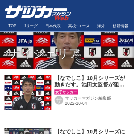
TOP
Jリーグ
日本代表
高校･ユース
海外
移籍情報
ナイジェリア
【なでしこ】10月シリーズが
動きだす。池田太監督が狙う
「なでしこ流クロスアタッ
ク」
サッカーマガジン編集部
サ
【なでしこ】10月シリーズに