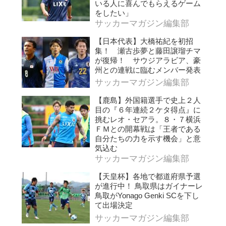
いる人に喜んでもらえるゲーム
をしたい」
サッカーマガジン編集部
【日本代表】大橋祐紀を初招
集！ 瀬古歩夢と藤田譲瑠チマ
が復帰！ サウジアラビア、豪
州との連戦に臨むメンバー発表
サッカーマガジン編集部
【鹿島】外国籍選手で史上２人
目の『６年連続２ケタ得点』に
挑むレオ・セアラ。８・７横浜
ＦＭとの開幕戦は「王者である
自分たちの力を示す機会」と意
気込む
サッカーマガジン編集部
【天皇杯】各地で都道府県予選
が進行中！ 鳥取県はガイナーレ
鳥取がYonago Genki SCを下し
て出場決定
サッカーマガジン編集部