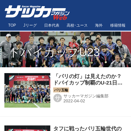
TOP
Jリーグ
日本代表
高校･ユース
海外
移籍情報
ドバイカップU23
「パリの灯」は見えたのか？
ドバイカップ制覇のU-21日本
代表、その未来と期待と。
【コラム】
サッカーマガジン編集部
サ
タフに戦ったパリ五輪世代の