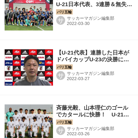
U-21日本代表、3連勝＆無失点
で国際大会に見事優勝！【ド
バイカップU-23】
サッカーマガジン編集部
サ
【U-21代表】連勝した日本が
ドバイカップU-23の決勝に進
出！ 大岩監督「成長のため
の積み上げができている」
サッカーマガジン編集部
サ
斉藤光毅、山本理仁のゴール
でカタールに快勝！ U-21代
表が成長への意欲を示す【ド
バイカップU-23】
サッカーマガジン編集部
サ