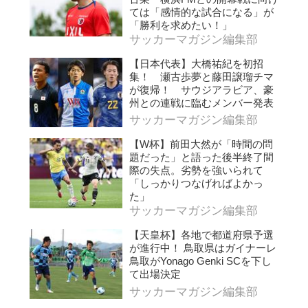
ては「感情的な試合になる」が
「勝利を求めたい！」
サッカーマガジン編集部
【日本代表】大橋祐紀を初招
集！ 瀬古歩夢と藤田譲瑠チマ
が復帰！ サウジアラビア、豪
州との連戦に臨むメンバー発表
サッカーマガジン編集部
【W杯】前田大然が「時間の問
題だった」と語った後半終了間
際の失点。劣勢を強いられて
「しっかりつなげればよかっ
た」
サッカーマガジン編集部
【天皇杯】各地で都道府県予選
が進行中！ 鳥取県はガイナーレ
鳥取がYonago Genki SCを下し
て出場決定
サッカーマガジン編集部