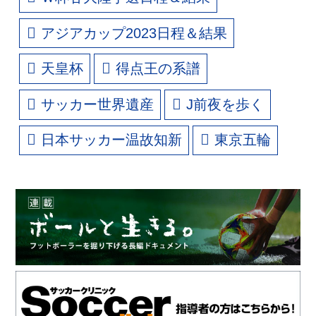
アジアカップ2023日程＆結果
天皇杯
得点王の系譜
サッカー世界遺産
J前夜を歩く
日本サッカー温故知新
東京五輪