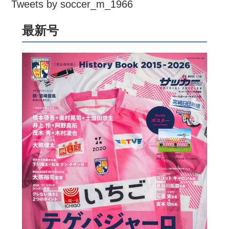
Tweets by soccer_m_1966
最新号