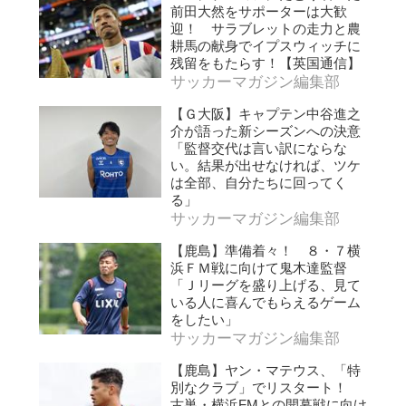
前田大然をサポーターは大歓
迎！ サラブレットの走力と農
耕馬の献身でイプスウィッチに
残留をもたらす！【英国通信】
サッカーマガジン編集部
【Ｇ大阪】キャプテン中谷進之
介が語った新シーズンへの決意
「監督交代は言い訳にならな
い。結果が出せなければ、ツケ
は全部、自分たちに回ってく
る」
サッカーマガジン編集部
【鹿島】準備着々！ ８・７横
浜ＦＭ戦に向けて鬼木達監督
「Ｊリーグを盛り上げる、見て
いる人に喜んでもらえるゲーム
をしたい」
サッカーマガジン編集部
【鹿島】ヤン・マテウス、「特
別なクラブ」でリスタート！
古巣・横浜FMとの開幕戦に向け