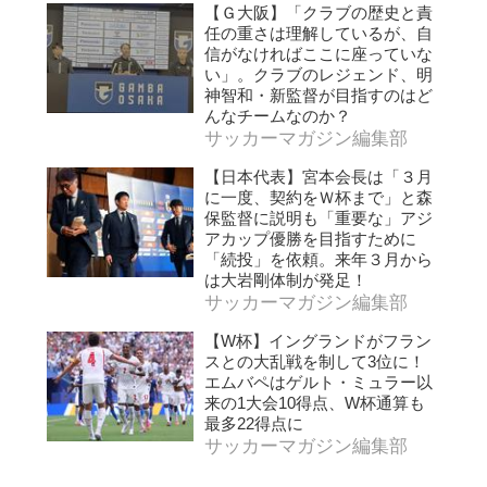
【Ｇ大阪】「クラブの歴史と責
任の重さは理解しているが、自
信がなければここに座っていな
い」。クラブのレジェンド、明
神智和・新監督が目指すのはど
んなチームなのか？
サッカーマガジン編集部
【日本代表】宮本会長は「３月
に一度、契約をＷ杯まで」と森
保監督に説明も「重要な」アジ
アカップ優勝を目指すために
「続投」を依頼。来年３月から
は大岩剛体制が発足！
サッカーマガジン編集部
【W杯】イングランドがフラン
スとの大乱戦を制して3位に！
エムバペはゲルト・ミュラー以
来の1大会10得点、W杯通算も
最多22得点に
サッカーマガジン編集部