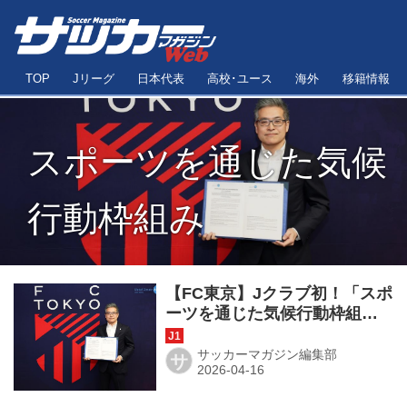
TOP
Jリーグ
日本代表
高校･ユース
海外
移籍情報
スポーツを通じた気候
行動枠組み
【FC東京】Jクラブ初！「スポ
ーツを通じた気候行動枠組
み」に署名。「東京から具体
的なアクションを」と川岸滋
サッカーマガジン編集部
サ
也社長