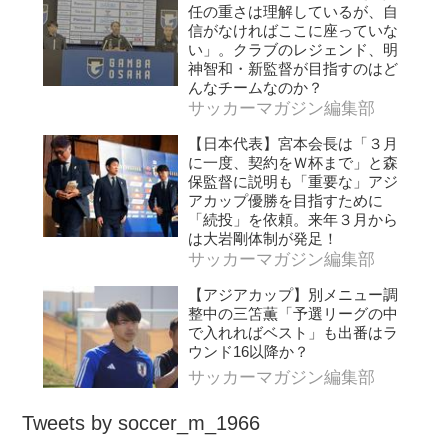
任の重さは理解しているが、自
信がなければここに座っていな
い」。クラブのレジェンド、明
神智和・新監督が目指すのはど
んなチームなのか？
サッカーマガジン編集部
【日本代表】宮本会長は「３月
に一度、契約をＷ杯まで」と森
保監督に説明も「重要な」アジ
アカップ優勝を目指すために
「続投」を依頼。来年３月から
は大岩剛体制が発足！
サッカーマガジン編集部
【アジアカップ】別メニュー調
整中の三笘薫「予選リーグの中
で入れればベスト」も出番はラ
ウンド16以降か？
サッカーマガジン編集部
Tweets by soccer_m_1966