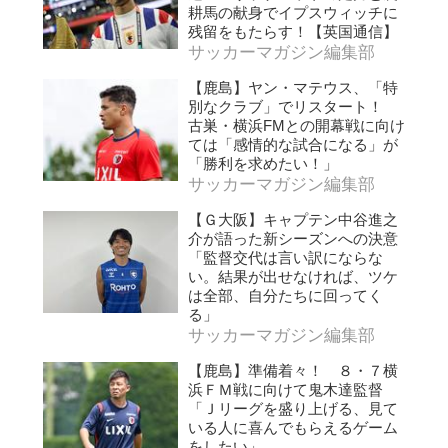
耕馬の献身でイプスウィッチに
残留をもたらす！【英国通信】
サッカーマガジン編集部
【鹿島】ヤン・マテウス、「特
別なクラブ」でリスタート！
古巣・横浜FMとの開幕戦に向け
ては「感情的な試合になる」が
「勝利を求めたい！」
サッカーマガジン編集部
【Ｇ大阪】キャプテン中谷進之
介が語った新シーズンへの決意
「監督交代は言い訳にならな
い。結果が出せなければ、ツケ
は全部、自分たちに回ってく
る」
サッカーマガジン編集部
【鹿島】準備着々！ ８・７横
浜ＦＭ戦に向けて鬼木達監督
「Ｊリーグを盛り上げる、見て
いる人に喜んでもらえるゲーム
をしたい」