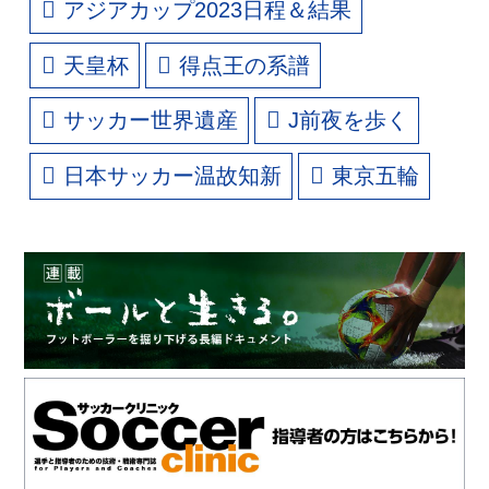
アジアカップ2023日程＆結果
天皇杯
得点王の系譜
サッカー世界遺産
J前夜を歩く
日本サッカー温故知新
東京五輪