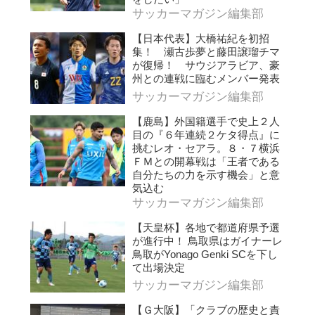
サッカーマガジン編集部
【日本代表】大橋祐紀を初招
集！ 瀬古歩夢と藤田譲瑠チマ
が復帰！ サウジアラビア、豪
州との連戦に臨むメンバー発表
サッカーマガジン編集部
【鹿島】外国籍選手で史上２人
目の『６年連続２ケタ得点』に
挑むレオ・セアラ。８・７横浜
ＦＭとの開幕戦は「王者である
自分たちの力を示す機会」と意
気込む
サッカーマガジン編集部
【天皇杯】各地で都道府県予選
が進行中！ 鳥取県はガイナーレ
鳥取がYonago Genki SCを下し
て出場決定
サッカーマガジン編集部
【Ｇ大阪】「クラブの歴史と責