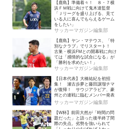
【鹿島】準備着々！ ８・７横
浜ＦＭ戦に向けて鬼木達監督
「Ｊリーグを盛り上げる、見て
いる人に喜んでもらえるゲーム
をしたい」
サッカーマガジン編集部
【鹿島】ヤン・マテウス、「特
別なクラブ」でリスタート！
古巣・横浜FMとの開幕戦に向け
ては「感情的な試合になる」が
「勝利を求めたい！」
サッカーマガジン編集部
【日本代表】大橋祐紀を初招
集！ 瀬古歩夢と藤田譲瑠チマ
が復帰！ サウジアラビア、豪
州との連戦に臨むメンバー発表
サッカーマガジン編集部
【W杯】前田大然が「時間の問
題だった」と語った後半終了間
際の失点。劣勢を強いられて
「しっかりつなげればよかっ