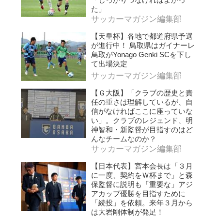
た」
サッカーマガジン編集部
【天皇杯】各地で都道府県予選
が進行中！ 鳥取県はガイナーレ
鳥取がYonago Genki SCを下し
て出場決定
サッカーマガジン編集部
【Ｇ大阪】「クラブの歴史と責
任の重さは理解しているが、自
信がなければここに座っていな
い」。クラブのレジェンド、明
神智和・新監督が目指すのはど
んなチームなのか？
サッカーマガジン編集部
【日本代表】宮本会長は「３月
に一度、契約をＷ杯まで」と森
保監督に説明も「重要な」アジ
アカップ優勝を目指すために
「続投」を依頼。来年３月から
は大岩剛体制が発足！