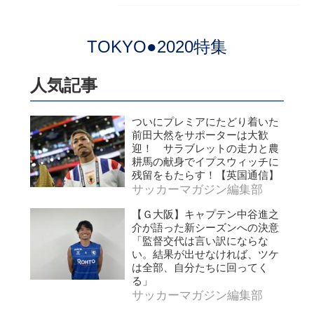
TOKYO●2020特集
人気記事
ついにプレミアにたどり着いた
前田大然をサポーターは大歓
迎！ サラブレットの走力と農
耕馬の献身でイプスウィッチに
残留をもたらす！【英国通信】
サッカーマガジン編集部
【Ｇ大阪】キャプテン中谷進之
介が語った新シーズンへの決意
「監督交代は言い訳にならな
い。結果が出せなければ、ツケ
は全部、自分たちに回ってく
る」
サッカーマガジン編集部