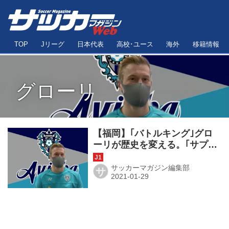
TOP
Jリーグ
日本代表
高校･ユース
海外
移籍情報
グローリ
【福岡】｢バトルキング｣グロ
ーリが歴史を変える。｢サプラ
イズを起こす戦いを！｣
サッカーマガジン編集部
サ