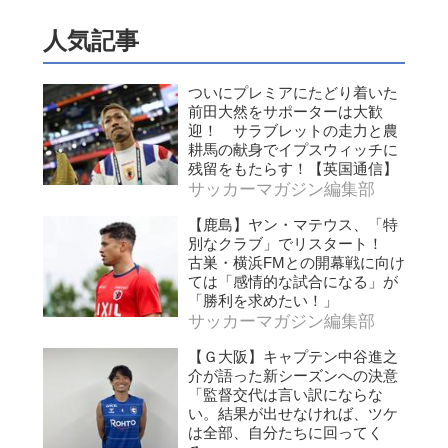
人気記事
ついにプレミアにたどり着いた
前田大然をサポーターは大歓
迎！ サラブレットの走力と農
耕馬の献身でイプスウィッチに
残留をもたらす！【英国通信】
サッカーマガジン編集部
【鹿島】ヤン・マテウス、「特
別なクラブ」でリスタート！
古巣・横浜FMとの開幕戦に向け
ては「感情的な試合になる」が
「勝利を求めたい！」
サッカーマガジン編集部
【Ｇ大阪】キャプテン中谷進之
介が語った新シーズンへの決意
「監督交代は言い訳にならな
い。結果が出せなければ、ツケ
は全部、自分たちに回ってく