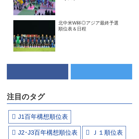
北中米W杯◎アジア最終予選
順位表＆日程
注目のタグ
J1百年構想順位表
J2･J3百年構想順位表
Ｊ１順位表