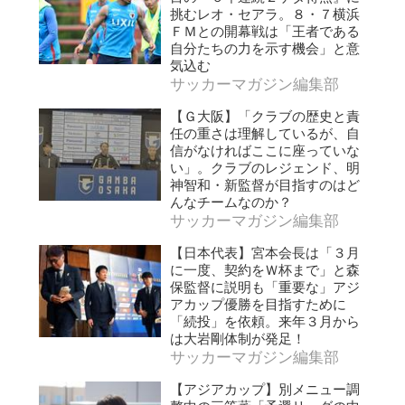
挑むレオ・セアラ。８・７横浜
ＦＭとの開幕戦は「王者である
自分たちの力を示す機会」と意
気込む
サッカーマガジン編集部
【Ｇ大阪】「クラブの歴史と責
任の重さは理解しているが、自
信がなければここに座っていな
い」。クラブのレジェンド、明
神智和・新監督が目指すのはど
んなチームなのか？
サッカーマガジン編集部
【日本代表】宮本会長は「３月
に一度、契約をＷ杯まで」と森
保監督に説明も「重要な」アジ
アカップ優勝を目指すために
「続投」を依頼。来年３月から
は大岩剛体制が発足！
サッカーマガジン編集部
【アジアカップ】別メニュー調