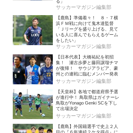
る」
サッカーマガジン編集部
【鹿島】準備着々！ ８・７横
浜ＦＭ戦に向けて鬼木達監督
「Ｊリーグを盛り上げる、見て
いる人に喜んでもらえるゲーム
をしたい」
サッカーマガジン編集部
【日本代表】大橋祐紀を初招
集！ 瀬古歩夢と藤田譲瑠チマ
が復帰！ サウジアラビア、豪
州との連戦に臨むメンバー発表
サッカーマガジン編集部
【天皇杯】各地で都道府県予選
が進行中！ 鳥取県はガイナーレ
鳥取がYonago Genki SCを下し
て出場決定
サッカーマガジン編集部
【鹿島】外国籍選手で史上２人
目の『６年連続２ケタ得点』に