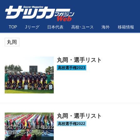
TOP
Jリーグ
日本代表
高校･ユース
海外
移籍情報
丸岡
丸岡・選手リスト
丸岡・選手リスト