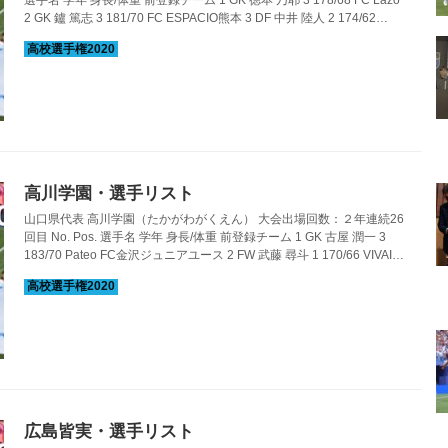
2 GK 鑪 篤志 3 181/70 FC ESPACIO熊本 3 DF 中井 陸人 2 174/62
SAGAWA SHIGA FOOTBALL ACADEMYジュニアユース 4 MF 奥 龍太
郎 3 180/70 ガンバ大阪門真ジュニアユース 5 DF 原田 涼汰 2 177/73
フォルテ新宮FC 6 MF 上岡 悦士 3 168/63 アークレスSC 7 MF 中島 理
慶 3 174/64 FCフレスカ神戸...
高川学園・選手リスト
山口県代表 高川学園（たかがわがくえん） 大会出場回数：２年連続26
回目 No. Pos. 選手名 学年 身長/体重 前登録チーム 1 GK 古屋 潤一 3
183/70 Pateo FC金沢ジュニアユース 2 FW 武藤 尋斗 1 170/66 VIVAIO
船橋06SC 3 DF 加藤 寛人 2 180/72 レノファ山口FC U-15 4 DF 幸田 爽
史 3 173/65 FCフィレール周防大島 5 DF 田中 誠太郎 3 180/68 高川学
園中学 6 DF 奥野 奨太 2 168/58 高川学園中学 7 FW 梅田 琉空 3 174/65
高川学園中学 8 FW 福地 優雅 3...
広島皆実・選手リスト