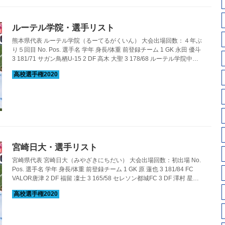
ルーテル学院・選手リスト
熊本県代表 ルーテル学院（るーてるがくいん） 大会出場回数：４年ぶ
り５回目 No. Pos. 選手名 学年 身長/体重 前登録チーム 1 GK 永田 優斗
3 181/71 サガン鳥栖U-15 2 DF 高木 大聖 3 178/68 ルーテル学院中学 3
DF 坂本 光 2 183/73 ルーテル学院中学 4 DF 西原 篤史 3 177/67
SALFUS oRs 5 DF 福島 健琉 3 175/65 ルーテル学院中学 6 MF 田尻 将
仁 3 165/60 ルーテル学院中学 7 MF 伊井 舜哉 3 169/61 フォルトゥナ
U-15 8 MF 上田 慎明 2 172/62 ルーテ...
宮崎日大・選手リスト
宮崎県代表 宮崎日大（みやざきにちだい） 大会出場回数：初出場 No.
Pos. 選手名 学年 身長/体重 前登録チーム 1 GK 原 蓮也 3 181/84 FC
VALOR唐津 2 DF 福留 凜士 3 165/58 セレソン都城FC 3 DF 澤村 星輝
3 171/62 宮崎日大中学 4 MF 山口 哲平 3 171/62 宮崎日大中学 5 DF 中
川 司 3 178/68 FC BRAVO 6 DF 岩本 廉太朗 3 164/59 FC VALOR唐津
7 MF 日野 昴 3 168/59 プログレッソ日向FC 8 MF 小形 秀太郎 3
170/60 FC VALOR唐津 9...