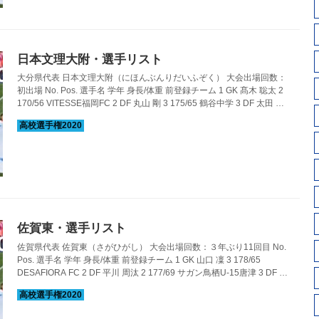
日本文理大附・選手リスト
大分県代表 日本文理大附（にほんぶんりだいふぞく） 大会出場回数：
初出場 No. Pos. 選手名 学年 身長/体重 前登録チーム 1 GK 髙木 聡太 2
170/56 VITESSE福岡FC 2 DF 丸山 剛 3 175/65 鶴谷中学 3 DF 太田 龍
成 3 173/65 ティエラFC U-15 4 DF 牟田 風太 3 170/63 AFCパルティー
ダ 5 DF 大友 海翔 3 175/69 FC佐伯S-play･MINAMI 6 MF 山下 陽礼 3
167/55 津久見市立第一中学 7 MF 佐潟 堅士 3 177/66 AFCパルティー
ダ 8 MF 新立 龍真 3 17...
佐賀東・選手リスト
佐賀県代表 佐賀東（さがひがし） 大会出場回数：３年ぶり11回目 No.
Pos. 選手名 学年 身長/体重 前登録チーム 1 GK 山口 凜 3 178/65
DESAFIORA FC 2 DF 平川 周汰 2 177/69 サガン鳥栖U-15唐津 3 DF 太
田 隼磨 3 174/63 ティエラFC U-15 4 DF 岡部 羽弥 3 180/66 NORTH
SAITAMA FC NACIONAL 5 DF 木下 友斗 3 168/63 DESAFIORA FC 6
MF 大島 弘太郎 3 171/59 AFCパルティーダ 7 MF 寺﨑 朋範 3 176/70