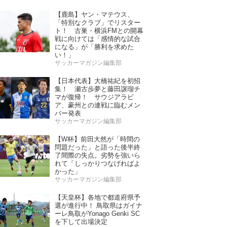
【鹿島】ヤン・マテウス、
「特別なクラブ」でリスター
ト！ 古巣・横浜FMとの開幕
戦に向けては「感情的な試合
になる」が「勝利を求めた
い！」
サッカーマガジン編集部
【日本代表】大橋祐紀を初招
集！ 瀬古歩夢と藤田譲瑠チ
マが復帰！ サウジアラビ
ア、豪州との連戦に臨むメン
バー発表
サッカーマガジン編集部
【W杯】前田大然が「時間の
問題だった」と語った後半終
了間際の失点。劣勢を強いら
れて「しっかりつなげればよ
かった」
サッカーマガジン編集部
【天皇杯】各地で都道府県予
選が進行中！ 鳥取県はガイナ
ーレ鳥取がYonago Genki SC
を下して出場決定