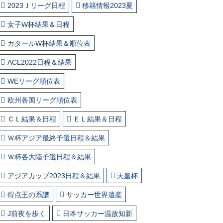
2023Ｊリーグ日程
移籍情報2023夏
女子W杯結果＆日程
カタールW杯結果＆順位表
ACL2022日程＆結果
WEリーグ順位表
欧州各国リーグ順位表
ＣＬ結果＆日程
ＥＬ結果＆日程
Ｗ杯アジア最終予選日程＆結果
Ｗ杯各大陸予選日程＆結果
アジアカップ2023日程＆結果
天皇杯
得点王の系譜
サッカー世界遺産
J前夜を歩く
日本サッカー温故知新