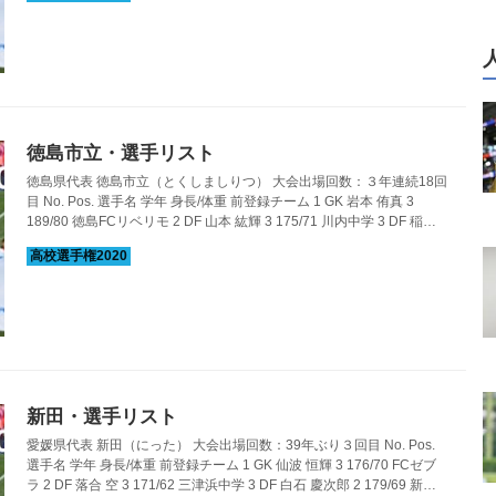
DF 和田 聖生 3 168/57 明徳義塾中学 8 MF 川村 利斗 3 160/60 明徳義
塾中学 9 FW 泉 幸輝 ...
徳島市立・選手リスト
徳島県代表 徳島市立（とくしましりつ） 大会出場回数：３年連続18回
目 No. Pos. 選手名 学年 身長/体重 前登録チーム 1 GK 岩本 侑真 3
189/80 徳島FCリベリモ 2 DF 山本 紘輝 3 175/71 川内中学 3 DF 稲川
陽友 1 179/70 FCフレスカ神戸 4 MF 小林 直人 3 177/70 レオSC 5 DF
花房 玲遠 1 176/67 FCフレスカ神戸 6 FW 前川 泰聖 3 160/60 徳島ヴォ
ルティスジュニアユース 7 FW 中山 湧愛 3 173/70 徳島FCリベリモ 8
FW 林 秀太 1 165/56 シーガルFCジュニアユ...
新田・選手リスト
愛媛県代表 新田（にった） 大会出場回数：39年ぶり３回目 No. Pos.
選手名 学年 身長/体重 前登録チーム 1 GK 仙波 恒輝 3 176/70 FCゼブ
ラ 2 DF 落合 空 3 171/62 三津浜中学 3 DF 白石 慶次郎 2 179/69 新居