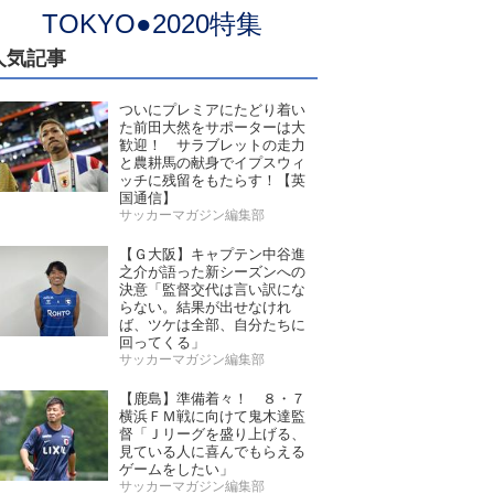
TOKYO●2020特集
人気記事
ついにプレミアにたどり着い
た前田大然をサポーターは大
歓迎！ サラブレットの走力
と農耕馬の献身でイプスウィ
ッチに残留をもたらす！【英
国通信】
サッカーマガジン編集部
【Ｇ大阪】キャプテン中谷進
之介が語った新シーズンへの
決意「監督交代は言い訳にな
らない。結果が出せなけれ
ば、ツケは全部、自分たちに
回ってくる」
サッカーマガジン編集部
【鹿島】準備着々！ ８・７
横浜ＦＭ戦に向けて鬼木達監
督「Ｊリーグを盛り上げる、
見ている人に喜んでもらえる
ゲームをしたい」
サッカーマガジン編集部