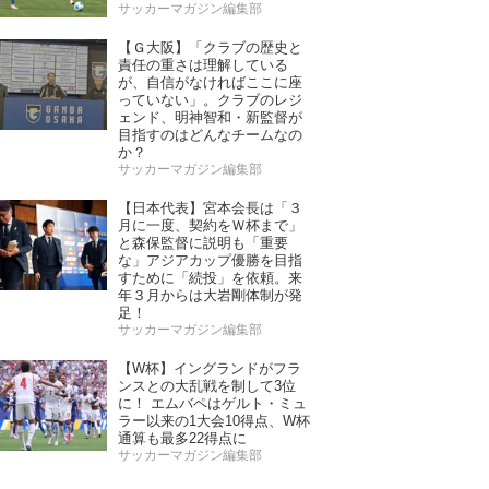
サッカーマガジン編集部
【Ｇ大阪】「クラブの歴史と
責任の重さは理解している
が、自信がなければここに座
っていない」。クラブのレジ
ェンド、明神智和・新監督が
目指すのはどんなチームなの
か？
サッカーマガジン編集部
【日本代表】宮本会長は「３
月に一度、契約をＷ杯まで」
と森保監督に説明も「重要
な」アジアカップ優勝を目指
すために「続投」を依頼。来
年３月からは大岩剛体制が発
足！
サッカーマガジン編集部
【W杯】イングランドがフラ
ンスとの大乱戦を制して3位
に！ エムバペはゲルト・ミュ
ラー以来の1大会10得点、W杯
通算も最多22得点に
サッカーマガジン編集部