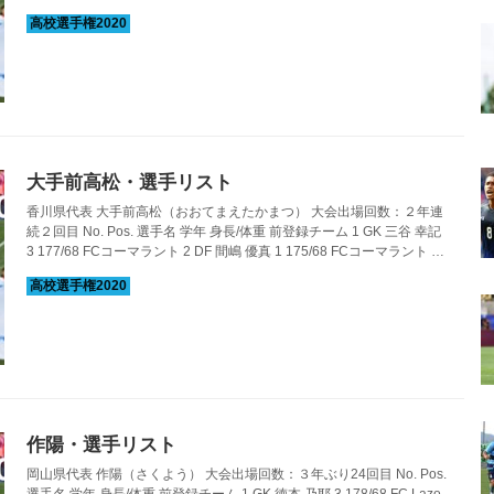
浜南中学 4 DF 渡部 麗央 3 180/67 松山市立南中学 5 DF 水野 颯太 3
174/75 FC Livent 6 MF 中越 翔悟 2 168/59 小野中学 7 DF 大野 哲平 3
168/65 FC Livent 8 MF 永野 流星 2 165/60 三津浜中学 9 FW 久保 純平
3 167/60 ...
大手前高松・選手リスト
香川県代表 大手前高松（おおてまえたかまつ） 大会出場回数：２年連
続２回目 No. Pos. 選手名 学年 身長/体重 前登録チーム 1 GK 三谷 幸記
3 177/68 FCコーマラント 2 DF 間嶋 優真 1 175/68 FCコーマラント 3
DF 濱田 空 3 172/62 FCコーマラント 4 DF 佐々原 遼人 3 174/64 FCコ
ーマラント 5 MF 橋本 康 2 173/66 FCコーマラント 6 DF 冨家 仁 2
173/61 FCコーマラント 7 MF 前田 快 1 175/61 京都サンガFC U-15 8
MF 馬場﨑 翔大 3 170/65 A.C.R...
作陽・選手リスト
岡山県代表 作陽（さくよう） 大会出場回数：３年ぶり24回目 No. Pos.
選手名 学年 身長/体重 前登録チーム 1 GK 徳本 乃耶 3 178/68 FC Lazo