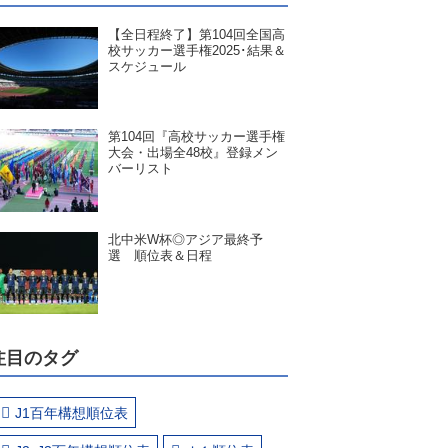
【全日程終了】第104回全国高
校サッカー選手権2025･結果＆
スケジュール
第104回『高校サッカー選手権
大会・出場全48校』登録メン
バーリスト
北中米W杯◎アジア最終予
選 順位表＆日程
注目のタグ
J1百年構想順位表