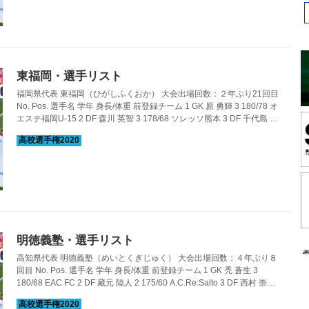
西有田中学 8 M...
東福岡・選手リスト
福岡県代表 東福岡（ひがしふくおか） 大会出場回数：２年ぶり21回目
No. Pos. 選手名 学年 身長/体重 前登録チーム 1 GK 原 勇輝 3 180/78 オ
エステ福岡U-15 2 DF 森川 英智 3 178/68 ソレッソ熊本 3 DF 千代島 瞬
3 185/71 サガン鳥栖U-18 4 DF 野口 明 3 187/73 ブレイズ熊本 5 DF 左
座 佑眞 3 189/78 サガン鳥栖U-15唐津 6 MF 佐藤 聡史 3 176/67 サガン
鳥栖U-15 7 MF 青木 俊輔 3 171/66 ブレイズ熊本 8 MF 岩井 琢朗 3
176/60 アヴァンサールFC 9...
明徳義塾・選手リスト
高知県代表 明徳義塾（めいとくぎじゅく） 大会出場回数：４年ぶり８
回目 No. Pos. 選手名 学年 身長/体重 前登録チーム 1 GK 禿 蒼生 3
180/68 EAC FC 2 DF 藏元 陸人 2 175/60 A.C.Re:Salto 3 DF 西村 崇聖
3 174/64 明徳義塾中学 4 DF 牧野 太智 2 180/70 SC相模原U-18 5 DF
岡崎 航大 3 185/74 レオSC 6 DF 松下 総龍 3 167/59 明徳義塾中学 7