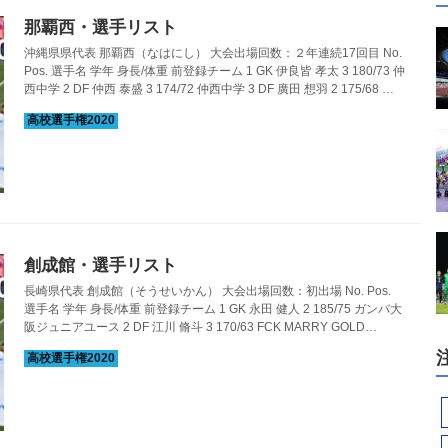
那覇西・選手リスト
沖縄県県代表 那覇西（なはにし） 大会出場回数：２年連続17回目 No.
Pos. 選手名 学年 身長/体重 前登録チーム 1 GK 伊良皆 孝太 3 180/73 仲
西中学 2 DF 仲西 泰盛 3 174/72 仲西中学 3 DF 廣田 想羽 2 175/68 ヴ
ィクサーレ沖縄FCジュニアユース 4 DF 山城 暉一朗 3 161/56 石田中学
5 DF 金城 巧樹 3 172/60 石田中学 6 MF 我謝 円 3 163/60 casa
okinawa U-15 7 MF 上地 悠智 3 170/61 小禄中学 8 MF 山川 樹 3
180/74 casa okinawa U...
創成館・選手リスト
長崎県代表 創成館（そうせいかん） 大会出場回数：初出場 No. Pos.
選手名 学年 身長/体重 前登録チーム 1 GK 永田 健人 2 185/75 ガンバ大
阪ジュニアユース 2 DF 江川 脩斗 3 170/63 FCK MARRY GOLD
KUMAMOTO 3 DF 森住 健晟 3 170/65 キックスFC U-15 4 DF 吉谷 武
3 174/65 長崎レインボーSC 5 DF 江崎 智哉 3 175/70 サガン鳥栖U-15
6 MF 村田 颯 2 167/63 サガン鳥栖U-15 7 MF 中村 寛大 3 172/65
IMURA FC U-15 8 MF 岩﨑 ...