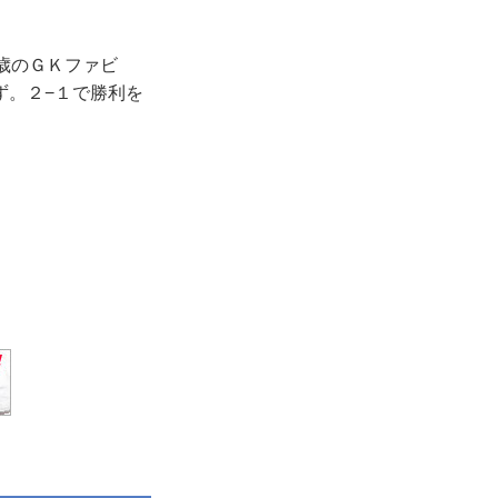
歳のＧＫファビ
ず。２−１で勝利を