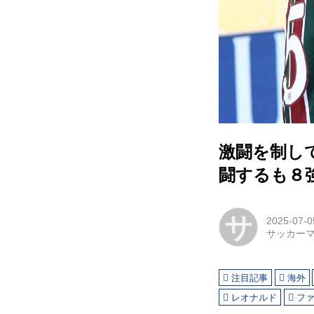
激闘を制し
闘するも８
サ
2025-07-0
サッカー
注目記事
海外
レオナルド
フ