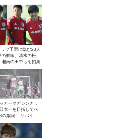
カップ予選に臨む23人
戸の郷家、清水の松
、湘南の田中らを招集
ッカーマガジンカッ
日本一を目指してベ
8の激闘！ サバイバ
勝ち抜いた4チームが
日午後の準決勝へ