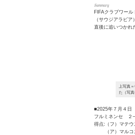
FIFAクラブワー
（サウジアラビア
直後に追いつかれ
上写真＝
た（写真◎G
■2025年７月４
フルミネンセ ２
得点:（フ）マテ
（ア）マルコス