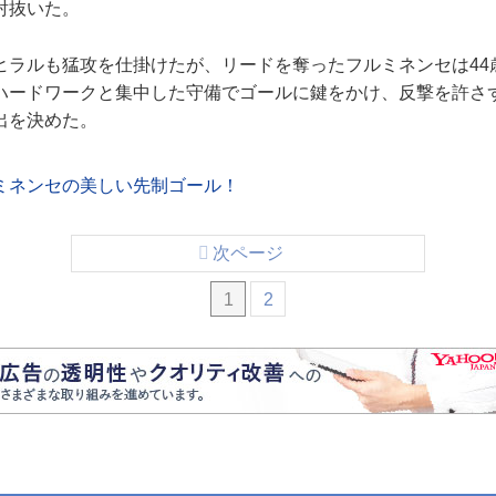
射抜いた。
ラルも猛攻を仕掛けたが、リードを奪ったフルミネンセは44
ハードワークと集中した守備でゴールに鍵をかけ、反撃を許さ
出を決めた。
ミネンセの美しい先制ゴール！
次ページ
1
2