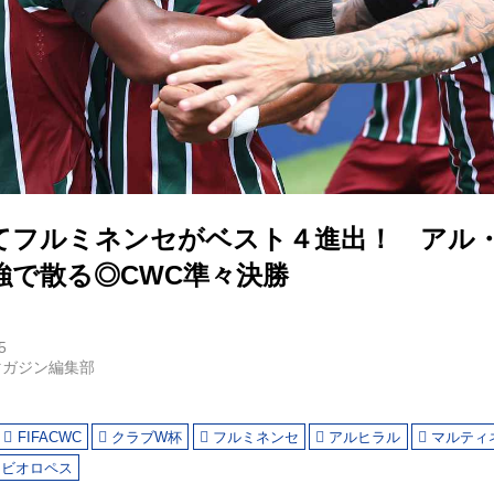
てフルミネンセがベスト４進出！ アル
強で散る◎CWC準々決勝
5
マガジン編集部
FIFACWC
クラブW杯
フルミネンセ
アルヒラル
マルティ
ァビオロペス