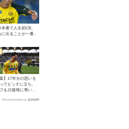
け本番で人生初CB。
合に出ることが一番」
葉】17年分の思いを
ってピッチに立ち、
フをJ1復帰に導いた
大輔「信じ切ってい
Recommended by
ど、色んな思いが込
げました」