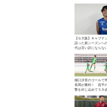
【Ｇ大阪】キャプテ
語った新シーズンへ
代は言い訳にならな
なければ、ツケは全
回ってくる」
樋口汐音のゴールで
長岡が勝利！ 昌平
撃を封じ込めて５大
りにベスト８進出【3
戦】