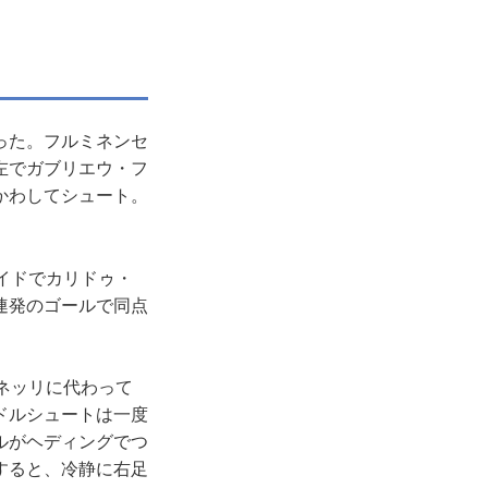
った。フルミネンセ
左でガブリエウ・フ
かわしてシュート。
イドでカリドゥ・
連発のゴールで同点
ネッリに代わって
ドルシュートは一度
ルがヘディングでつ
すると、冷静に右足