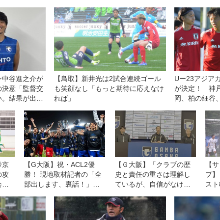
ン中谷進之介が
【鳥取】新井光は2試合連続ゴール
Uー23アジア
の決意「監督交
も笑顔なし「もっと期待に応えなけ
が決定！ 神
い。結果が出せ
れば」
岡、柏の細谷
部、自分たちに
帝京
【G大阪】祝・ACL2優
【Ｇ大阪】「クラブの歴
【サ
の攻
勝！ 現地取材記者の「全
史と責任の重さは理解し
プ】
会ぶ
部出します、裏話！」。
ているが、自信がなけれ
スト
回
宇佐美貴史が、GKチーム
ばここに座っていな
ルを
が、CBコンビが…
い」。クラブのレジェン
11
ド、明神智和・新監督が