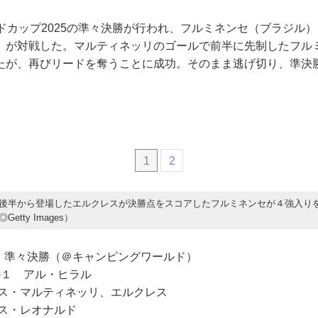
ルドカップ2025の準々決勝が行われ、フルミネンセ（ブラジル
）が対戦した。マルティネッリのゴールで前半に先制したフル
たが、再びリードを奪うことに成功。そのまま逃げ切り、準決
1
2
後半から登場したエルクレスが決勝点をスコアしたフルミネンセが４強入り
etty Images）
日 準々決勝（＠キャンピングワールド）
−１ アル・ヒラル
ウス・マルティネッリ、エルクレス
・レオナルド