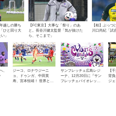
目指すのはどんなチーム
なのか？
1年越しの勝ち
【FC東京】大事な「祭り」のあ
【柏】ぶっつ
万「ひと回り大
と。長谷川健太監督「気が抜けた
川口尚紀「試
たい」
ら、そこまで」
へ、
ジーコ、ロナウジーニ
サンフレッチェ広島レジ
【千
ラ
ョ、ドゥンガ、中田英
ーナ、12月20日に『サン
背負
寿、宮本恒靖！ 世界と日
フレッチェバイオレット
ジェ
本のレジェンドが広島で
クリスマス』開催！ 新キ
鈴木
競演◎ジーコオールスタ
ャラクター『スノーサン
たけ
ーゲーム
チェ』が初登場
み上