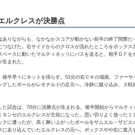
エルクレスが決勝点
ありながらも、なかなかスコアが動かない前半の終了間際だ
につなげた。右サイドからのクロスが流れたところをボックス
スペースに動いたマルティネッリにパスを送ると、相手ＤＦを
が生まれた。
後半早々にネットを揺らす。51分の右ＣＫの場面。ファーサ
ングしたボールがレオナルドの足元へ。冷静に蹴り込み、３戦
た試合は、70分に決勝点が生まれる。後半開始からマルティ
ミネンセのエルクレスが主役になった。思い切りよく放ったミ
ックに遭ったが、高く舞い上がったボールをサムエル・ザビエ
スに走り込んでいたエルクレスの元へ。ボックスやや右に進入