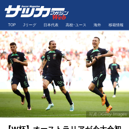
TOP
Jリーグ
日本代表
高校･ユース
海外
移籍情報
写真◎Getty Images