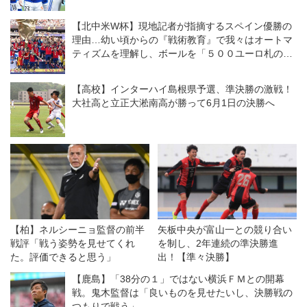
【北中米W杯】現地記者が指摘するスペイン優勝の
理由…幼い頃からの『戦術教育』で我々はオートマ
ティズムを理解し、ボールを「５００ユーロ札のよ
うに」扱う
【高校】インターハイ島根県予選、準決勝の激戦！
大社高と立正大淞南高が勝って6月1日の決勝へ
【柏】ネルシーニョ監督の前半
矢板中央が富山一との競り合い
戦評「戦う姿勢を見せてくれ
を制し、2年連続の準決勝進
た。評価できると思う」
出！【準々決勝】
【鹿島】「38分の１」ではない横浜ＦＭとの開幕
戦。鬼木監督は「良いものを見せたいし、決勝戦の
つもりで戦う」