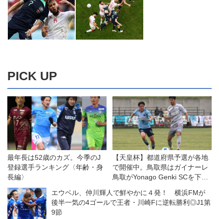
PICK UP
最年長は52歳のカズ。今季のJ
【天皇杯】都道府県予選が各地
登録選手ランキング〈年齢・身
で開催中。鳥取県はガイナーレ
長編〉
鳥取がYonago Genki SCを下し
て本大会へ
エウベル、仲川輝人で鮮やかに４発！ 横浜FMが
後半一気の4ゴールで王者・川崎Fに逆転勝利◎J1第
9節