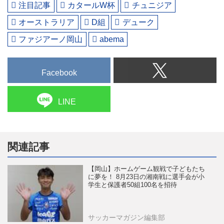
注目記事
カタールW杯
チュニジア
オーストラリア
D組
デューク
ファジアーノ岡山
abema
Facebook
LINE
関連記事
【岡山】ホームゲーム観戦で子どもたち
に夢を！ 8月23日の湘南戦に選手会が小
学生と保護者50組100名を招待
サッカーマガジン編集部