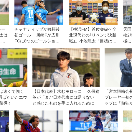
レー
チャナティップが移籍後
【横浜FM】首位突破へ全
天国
太は
初ゴール！ 川崎Fが広州
北現代との｢リベンジ決勝
校2
え。
FCに8つのゴールショ
戦｣。小池龍太「目標はア
極に
ニン
ー、3人がプロデビュー
ジア制覇なので勝たなけ
った
◎ACL第2節
れば」
ピソ
は速くて強く
【日本代表】求むモロッコ！ 久保建
「宮本恒靖会
羽ばたいたエウ
英が「まだ日本代表には足りない」
プレーヤー初
勝導く
と感じたものを手に入れるために
ップに「熱狂
うな、社会を
して」