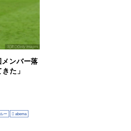
写真◎Getty Images
回メンバー落
てきた」
ルー
abema