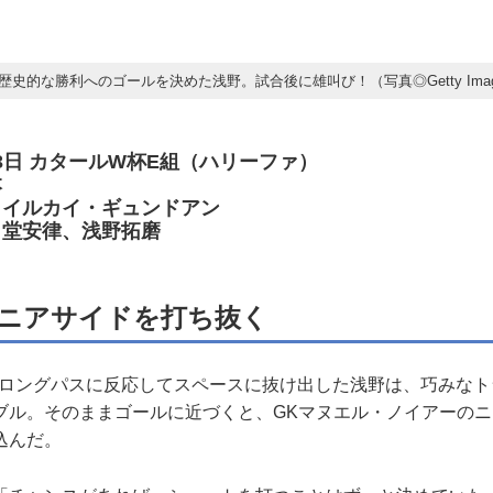
歴史的な勝利へのゴールを決めた浅野。試合後に雄叫び！（写真◎Getty Imag
月23日 カタールW杯E組（ハリーファ）
本
）イルカイ・ギュンドアン
律、浅野拓磨
ニアサイドを打ち抜く
ロングパスに反応してスペースに抜け出した浅野は、巧みなト
ブル。そのままゴールに近づくと、GKマヌエル・ノイアーの
込んだ。