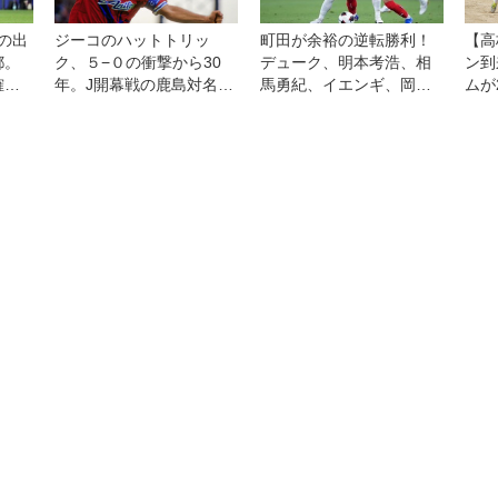
の出
ジーコのハットトリッ
町田が余裕の逆転勝利！
【高
都。
ク、５−０の衝撃から30
デューク、明本考浩、相
ン到
確認
年。J開幕戦の鹿島対名古
馬勇紀、イエンギ、岡村
ムが
ない
屋を振り返る【J30周年】
大八の5発で、1人少ない
たけ
FC東京をひっくり返す
らに
◎J1第1節