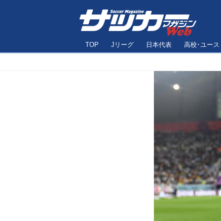
TOP
Jリーグ
日本代表
高校･ユース