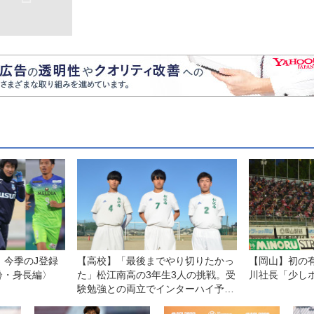
。今季のJ登録
【高校】「最後までやり切りたかっ
【岡山】初の
齢・身長編〉
た」松江南高の3年生3人の挑戦。受
川社長「少し
験勉強との両立でインターハイ予選
の雪辱を