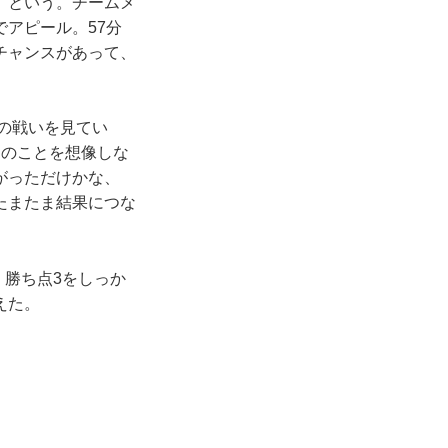
」という。チームメ
アピール。57分
チャンスがあって、
の戦いを見てい
日のことを想像しな
がっただけかな、
たまたま結果につな
、勝ち点3をしっか
えた。