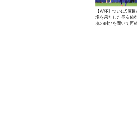
【W杯】ついに5度目
場を果たした長友佑
魂の叫びを聞いて再
「絶対に孤独にさせ
と思って鼓舞してき
ど、その気持ちは彼
響いていた」