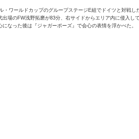
タール・ワールドカップのグループステージE組でドイツと対戦し
代出場のFW浅野拓磨が83分、右サイドからエリア内に侵入し
心になった後は『ジャガーポーズ』で会心の表情を浮かべた。