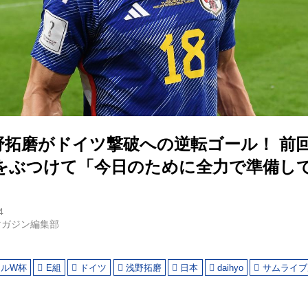
野拓磨がドイツ撃破への逆転ゴール！ 前
をぶつけて「今日のために全力で準備し
4
マガジン編集部
ールW杯
E組
ドイツ
浅野拓磨
日本
daihyo
サムライブ