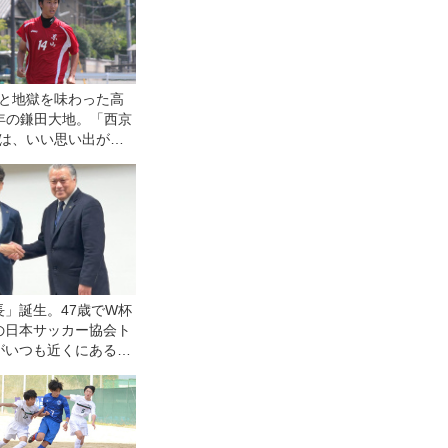
と地獄を味わった高
年の鎌田大地。「西京
は、いい思い出がま
くありません」【エ
ード2】
長」誕生。47歳でW杯
の日本サッカー協会ト
がいつも近くにあるよ
元気にすることを目指