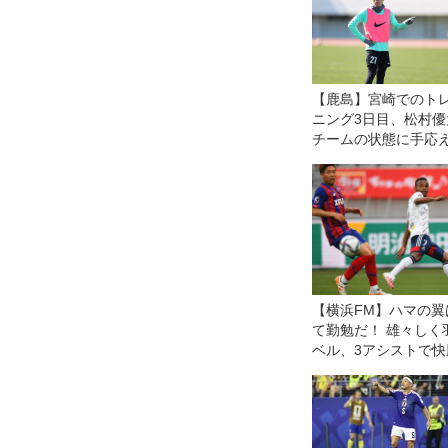
【鹿島】宮崎でのト
ニング3日目、松村優
チームの状態に手応
「非常にいいトレー
グができています」
【横浜FM】ハマの翼
て勤勉だ！ 雄々しく
ベル、3アシストで快