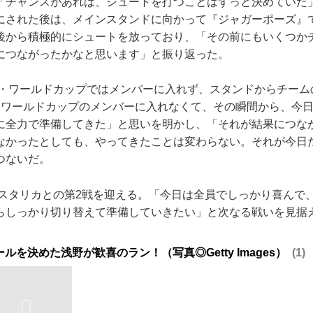
チャンスがあれば、シュートを打つことはずっと決めていた
にされた後は、メインスタンドに向かって『ジャガーポーズ』で
後から積極的にシュートを放っており、「その前にもいくつか
につながったかなと思います」と振り返った。
ア・ワールドカップではメンバーに入れず、スタンドからチーム
にワールドカップのメンバーに入れなくて、その瞬間から、今
に全力で準備してきた」と思いを明かし、「それが結果につな
なかったとしても、やってきたことは変わらない。それが今日
つないだ。
コスタリカとの第2戦を迎える。「今日は全員でしっかり喜んで
らしっかり切り替えて準備していきたい」と次なる戦いを見据
ルを決めた浅野が歓喜のラン！（写真◎Getty Images）
1