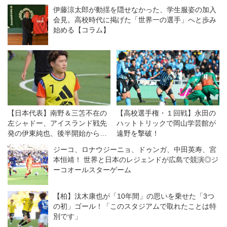
伊藤涼太郎が動揺を隠せなかった、学生服姿の加入
会見。高校時代に掲げた「世界一の選手」へと歩み
始める【コラム】
【日本代表】南野＆三笘不在の
【高校選手権・１回戦】永田の
左シャドー、アイスランド戦先
ハットトリックで岡山学芸館が
発の伊東純也、後半開始から務
遠野を撃破！
めた中村敬斗に加え、順調に回
ジーコ、ロナウジーニョ、ドゥンガ、中田英寿、宮
復中の鈴木唯人も名乗り！
本恒靖！ 世界と日本のレジェンドが広島で競演◎ジ
ーコオールスターゲーム
【柏】汰木康也が「10年間」の思いを乗せた「3つ
の初」ゴール！「このスタジアムで取れたことは特
別です」