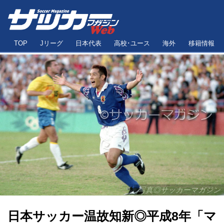
TOP
Jリーグ
日本代表
高校･ユース
海外
移籍情報
写真◎サッカーマガジン
日本サッカー温故知新◎平成8年「マ