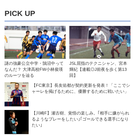
PICK UP
謎の強豪公立中学・鵠沼中って
JSL屈指のテクニシャン、宮本
なんだ？ 大津高校FW小林俊瑛
輝紀【連載◎J前夜を歩く第13
のルーツを辿る
回】
【FC東京】長友佑都が契約更新を発表！「ここでシ
ャーレを掲げるために、優勝するために戦いたい」
【川崎F】瀬古樹、覚悟の楽しみ。｢相手に嫌がられ
るようなプレーをしたい｣｢ゴールできる選手になり
たい｣