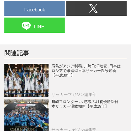
Facebook
LINE
関連記事
鹿島がアジア制覇､川崎FがJ連覇､日本は
ロシアで躍進◎日本サッカー温故知新
【平成30年】
サッカーマガジン編集部
川崎フロンターレ､感涙のJ1初優勝◎日
本サッカー温故知新【平成29年】
サッカーマガジン編集部