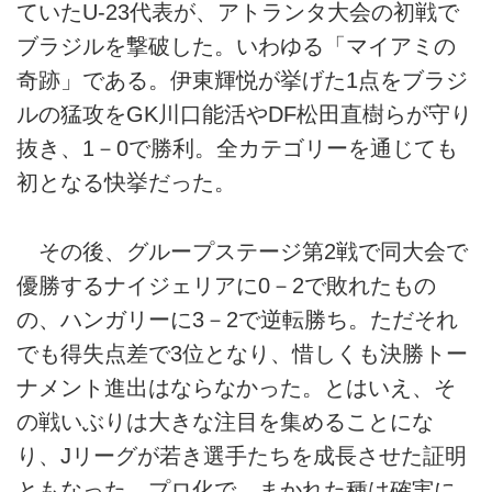
ていたU-23代表が、アトランタ大会の初戦で
ブラジルを撃破した。いわゆる「マイアミの
奇跡」である。伊東輝悦が挙げた1点をブラジ
ルの猛攻をGK川口能活やDF松田直樹らが守り
抜き、1－0で勝利。全カテゴリーを通じても
初となる快挙だった。
その後、グループステージ第2戦で同大会で
優勝するナイジェリアに0－2で敗れたもの
の、ハンガリーに3－2で逆転勝ち。ただそれ
でも得失点差で3位となり、惜しくも決勝トー
ナメント進出はならなかった。とはいえ、そ
の戦いぶりは大きな注目を集めることにな
り、Jリーグが若き選手たちを成長させた証明
ともなった。プロ化で、まかれた種は確実に