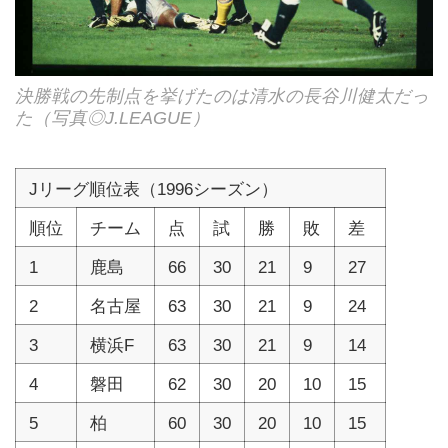
決勝戦の先制点を挙げたのは清水の長谷川健太だっ
た（写真◎J.LEAGUE）
Jリーグ順位表（1996シーズン）
順位
チーム
点
試
勝
敗
差
1
鹿島
66
30
21
9
27
2
名古屋
63
30
21
9
24
3
横浜F
63
30
21
9
14
4
磐田
62
30
20
10
15
5
柏
60
30
20
10
15