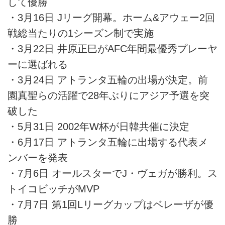
して優勝
・3月16日 Jリーグ開幕。ホーム&アウェー2回
戦総当たりの1シーズン制で実施
・3月22日 井原正巳がAFC年間最優秀プレーヤ
ーに選ばれる
・3月24日 アトランタ五輪の出場が決定。前
園真聖らの活躍で28年ぶりにアジア予選を突
破した
・5月31日 2002年W杯が日韓共催に決定
・6月17日 アトランタ五輪に出場する代表メ
ンバーを発表
・7月6日 オールスターでJ・ヴェガが勝利。ス
トイコビッチがMVP
・7月7日 第1回Lリーグカップはベレーザが優
勝