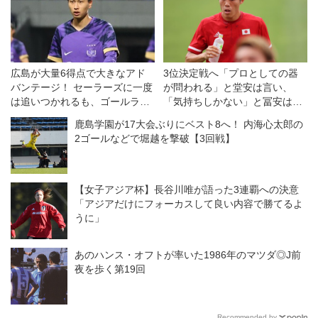
広島が大量6得点で大きなアド
3位決定戦へ「プロとしての器
バンテージ！ セーラーズに一度
が問われる」と堂安は言い、
は追いつかれるも、ゴールラッ
「気持ちしかない」と冨安は言
シュで突き放す◎ACL2・準々
った◎五輪のツボ6
鹿島学園が17大会ぶりにベスト8へ！ 内海心太郎の
決勝第1戦
2ゴールなどで堀越を撃破【3回戦】
【女子アジア杯】長谷川唯が語った3連覇への決意
「アジアだけにフォーカスして良い内容で勝てるよ
うに」
あのハンス・オフトが率いた1986年のマツダ◎J前
夜を歩く第19回
Recommended by