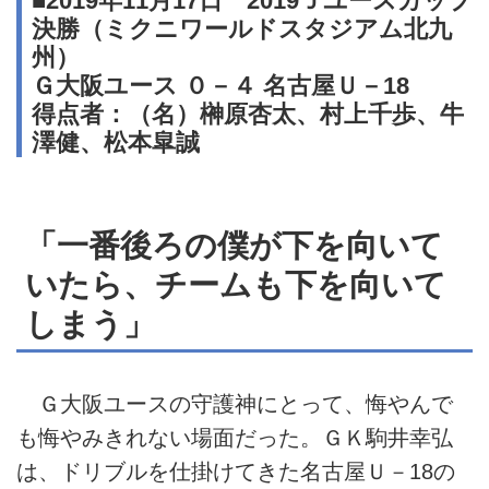
■2019年11月17日 2019Ｊユースカップ
決勝（ミクニワールドスタジアム北九
州）
Ｇ大阪ユース ０－４ 名古屋Ｕ－18
得点者：（名）榊原杏太、村上千歩、牛
澤健、松本皐誠
「一番後ろの僕が下を向いて
いたら、チームも下を向いて
しまう」
Ｇ大阪ユースの守護神にとって、悔やんで
も悔やみきれない場面だった。ＧＫ駒井幸弘
は、ドリブルを仕掛けてきた名古屋Ｕ－18の