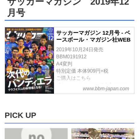
サッカーマガジン 2019年12
23分にＭＦ木村歩夢のミドルシュ
ルを奪い、勝負あり。日本クラブ
った。16分、ＤＦ田村奎人のＣＫ
月号
ートで同点とされると、後半に入
ユース選手権大会を制した名古屋
から、最後はＭＦ軸丸大翔が右足
って71分にＤＦ西村翔の直接ＦＫ
Ｕ－18が、『３冠』へ向けてベス
でゴールネットを揺らす。後半、
で再び勝ち越すも、その２分後に
ト４入り...
鹿島ユースのＭＦ柳町魁耀にミド
京都Ｕ－18のキャプテン・ＭＦ川
サッカーマガジン 12月号 - ベ
ルシュートを決められて同点とさ
崎颯太に左足でゴールを決めら
ースボール・マガジン社WEB
れるも、84分にＭＦ田代紘希のシ
れ、スコアは２－２に。それで
2019年10月24日発売
ュートのこぼれ球をＦＷ石井稜真
も、途中出場のＭＦ久保勇大が、
BBM0191912
が押し込んで決勝点。福岡Ｕ－18
ＦＷ大谷優斗のパスに抜け出して
A4変判
が鹿島ユースに競り勝ち、レベス
右足でゴール...
特別定価 本体909円+税
タで行なわれる準決勝へと駒を進
ご購入はこちら
めた。
【Amazonからのご購入】はこち
www.bbm-japan.com
ら
サッカーマガジン 12月号
www.amazon.co.jp
【BOOK CARTからのご購入】は
PICK UP
こちら
サッカーマガジン 12月号
2019年次代のバンディエラ クラ