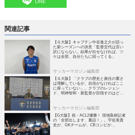
LINE
関連記事
【Ｇ大阪】キャプテン中谷進之介が語っ
た新シーズンへの決意「監督交代は言い
訳にならない。結果が出せなければ、ツ
ケは全部、自分たちに回ってくる」
サッカーマガジン編集部
【Ｇ大阪】「クラブの歴史と責任の重さ
は理解しているが、自信がなければここ
に座っていない」。クラブのレジェン
ド、明神智和・新監督が目指すのはどん
なチームなのか？
サッカーマガジン編集部
【G大阪】祝・ACL2優勝！ 現地取材記者
の「全部出します、裏話！」。宇佐美貴
史が、GKチームが、CBコンビが…