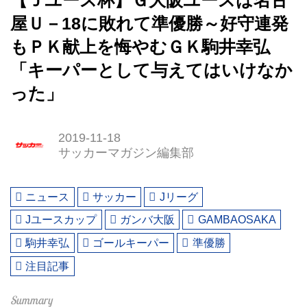
【Ｊユース杯】Ｇ大阪ユースは名古
屋Ｕ－18に敗れて準優勝～好守連発
もＰＫ献上を悔やむＧＫ駒井幸弘
「キーパーとして与えてはいけなか
った」
2019-11-18
サッカーマガジン編集部
ニュース
サッカー
Jリーグ
Jユースカップ
ガンバ大阪
GAMBAOSAKA
駒井幸弘
ゴールキーパー
準優勝
注目記事