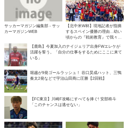
ブイズムの体現者となる!
連載『ボールと生きる。』は加藤
順大が登場!
ロングインタビュー 喜田拓也(横
サッカーマガジン編集部 - サッ
【北中米W杯】現地記者が指摘
浜FM)上田綺世(鹿島)渡辺 剛(FC
カーマガジンWEB
するスペイン優勝の理由…幼い
東京)脇坂泰斗(川崎F)瀬古歩夢(C
頃からの『戦術教育』で我々は
大阪)
オートマティズムを理解し、ボ
【鹿島】今夏加入のナイジェリア出身FWエレケが
ールを「５００ユーロ札のよう
...
活躍を誓う。「自分の仕事をするためにここに来て
に」扱う
いる」
堀越が9発ゴールラッシュ！ 谷口昊成ハット、三鴨
奏太2発などで宇治山田商に圧勝【2回戦】
【FC東京】川崎F攻略にすべてを捧ぐ! 安部柊斗
「このチャンスは逃せない」