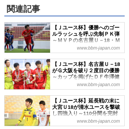
関連記事
【Ｊユース杯】優勝へのゴー
ルラッシュを呼ぶ先制ＰＫ弾
～ＭＶＰの名古屋Ｕ－18・Ｍ
Ｆ榊原杏太「強い責任感を持
www.bbm-japan.com
って臨んだ」 - ベースボー
ル・マガジン社WEB
【Ｊユース杯】名古屋Ｕ－18
11月17日に福岡県北九州市のミ
がＧ大阪を破り２度目の優勝
クニワールドスタジアム北九州で
～カップを掲げたＤＦ牛澤健
行なわれた2019Ｊユースカップ
「すごく気持ちよかった」 -
www.bbm-japan.com
（第27回Ｊリーグユース選手権大
ベースボール・マガジン社
会）決勝では、名古屋Ｕ－18がＧ
WEB
【Ｊユース杯】延長戦の末に
大阪ユースから４ゴールを奪い、
11月17日、2019Ｊユースカップ
大宮Ｕ18が清水ユースを撃破
2011年大会以来２度目の優勝。
（第27回Ｊリーグユース選手権大
し四強入り～110分間を完封
チームを勢いづける先制点を挙げ
会）決勝が福岡県北九州市のミク
したＧＫ久保賢也「先に失点
www.bbm-japan.com
たのは、高校から名古屋にやって
ニワールドスタジアム北九州で行
しないことを意識した」 - ベ
きたドリブラーだった。