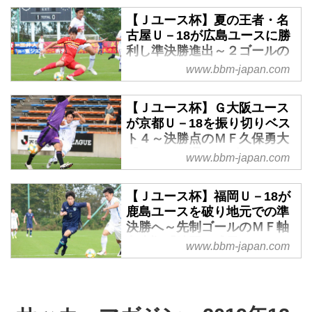
なわれ、名古屋Ｕ－18が2011年
ースボール・マガジン社WEB
【Ｊユース杯】夏の王者・名
大会以来２度目となる優勝を達成
高円宮杯プレミアリーグＥＡＳＴ
古屋Ｕ－18が広島ユースに勝
した。序盤はＧ大阪ユースに攻め
でも熱戦を繰り広げる両雄の対決
利し準決勝進出～２ゴールの
込まれた名古屋Ｕ－18だが、32
は、互いに90分間でゴールを奪う
ＦＷ村上千歩「得点王を狙っ
www.bbm-japan.com
分にＭＦ榊原杏太がＰＫで先制点
ことができず、10分ハーフの延長
ていきたい」 - ベースボー
を挙げると、43分にはＦＷ村上千
戦へと突入する。迎えた延長後半
ル・マガジン社WEB
歩が追加点を奪取。試合終了間際
【Ｊユース杯】Ｇ大阪ユース
の104分、ＤＦ福井啓太のパスを
にもＤＦ牛澤健と途中出場のＦＷ
高円宮杯プレミアリーグＷＥＳＴ
が京都Ｕ－18を振り切りベス
受けたＦＷ山崎倫が右足で決勝ゴ
松本皐誠が加点し、勝負を決め
で戦う両者が、Ｊユースカップの
ト４～決勝点のＭＦ久保勇大
ールをスコア。清水ユースとの
た。名古屋Ｕ－18は、夏の日本ク
準々決勝で顔を合わせた。試合は
「イメージ通りのゴール」 -
www.bbm-japan.com
110分間の激闘を制した大宮Ｕ18
ラブユース選手権に続き、ユー
開始早々の４分に名古屋Ｕ－18が
ベースボール・マガジン社
が準決勝へ駒を進めた。
ス・タイトル２冠となった。
先制。相手ＧＫのクリアボールに
WEB
【Ｊユース杯】福岡Ｕ－18が
反応したＦＷ村上千歩が右足でゴ
高円宮杯プレミアリーグＷＥＳＴ
鹿島ユースを破り地元での準
ールに沈めた。さらに、30分にも
で上位争いを繰り広げる両者の一
決勝へ～先制ゴールのＭＦ軸
ゴール前のこぼれ球に反応したＦ
戦は、Ｇ大阪ユースが先手を取
丸大翔「練習の成果」 - ベー
www.bbm-japan.com
Ｗ榊原杏太が左足で追加点を奪
る。15分、ＭＦ福井和樹のＣＫに
スボール・マガジン社WEB
取。後半、広島ユースのＦＷ棚田
ＭＦ長尾優斗が頭で合わせ、先制
颯にヘディングシュートを決めら
今夏の日本クラブユース選手権以
点を奪う。だが、ここから京都Ｕ
れ１点差に詰め寄られるも、71分
来となった東西プレミアリーグ勢
－18に粘り強さを見せられる。
にカウンターから再び村上がゴー
対決。先制したのは福岡Ｕ－18だ