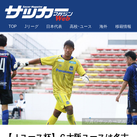
TOP
Jリーグ
日本代表
高校･ユース
海外
移籍情報
写真◎サッカーマガジン