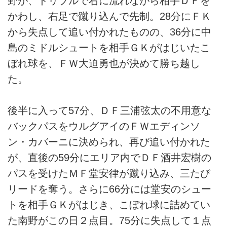
野が、ドリブルで右に流れながら相手ＤＦを
かわし、右足で蹴り込んで先制。28分にＦＫ
から失点して追い付かれたものの、36分に中
島のミドルシュートを相手ＧＫがはじいたこ
ぼれ球を、ＦＷ大迫勇也が決めて勝ち越し
た。
後半に入って57分、ＤＦ三浦弦太の不用意な
バックパスをウルグアイのＦＷエディンソ
ン・カバーニに決められ、再び追い付かれた
が、直後の59分にエリア内でＤＦ酒井宏樹の
パスを受けたＭＦ堂安律が蹴り込み、三たび
リードを奪う。さらに66分には堂安のシュー
トを相手ＧＫがはじき、こぼれ球に詰めてい
た南野がこの日２点目。75分に失点して１点