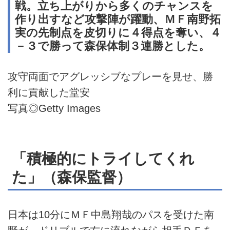
戦。立ち上がりから多くのチャンスを
作り出すなど攻撃陣が躍動、ＭＦ南野拓
実の先制点を皮切りに４得点を奪い、４
－３で勝って森保体制３連勝とした。
攻守両面でアグレッシブなプレーを見せ、勝
利に貢献した堂安
写真◎Getty Images
「積極的にトライしてくれ
た」（森保監督）
日本は10分にＭＦ中島翔哉のパスを受けた南