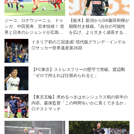
ジーコ、ロナウジーニョ、ドゥ
【栃木】新潟からGK藤田和輝が
ンガ、中田英寿、宮本恒靖！ 世
期限付き移籍。｢自分の可能性
界と日本のレジェンドが広島で
を広げ、より大きく成長するた
競演◎ジーコオールスターゲー
めに｣
イタリア初の三冠達成! 現代版グランデ・インテル
ム
◎サッカー世界遺産第26回
【FC東京】ストレスフリーの堅守で突破。渡辺剛
「ゼロで抑えれば仕留められると」
【東京五輪】求めるべきはホンジュラス戦の前半の
内容。森保監督「この時間をいかに長くできるか」
◎テストマッチ