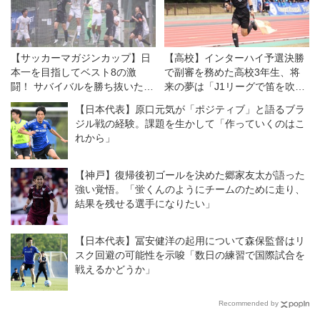
【サッカーマガジンカップ】日
【高校】インターハイ予選決勝
本一を目指してベスト8の激
で副審を務めた高校3年生、将
闘！ サバイバルを勝ち抜いた4
来の夢は「J1リーグで笛を吹い
チームが11日午後の準決勝へ
てみたい」
【日本代表】原口元気が「ポジティブ」と語るブラ
ジル戦の経験。課題を生かして「作っていくのはこ
れから」
【神戸】復帰後初ゴールを決めた郷家友太が語った
強い覚悟。「蛍くんのようにチームのために走り、
結果を残せる選手になりたい」
【日本代表】冨安健洋の起用について森保監督はリ
スク回避の可能性を示唆「数日の練習で国際試合を
戦えるかどうか」
Recommended by