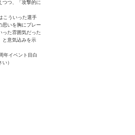
えつつ、「攻撃的に
はこういった選手
の思いを胸にプレー
いった雰囲気だった
」と意気込みを示
周年イベント目白
さい）