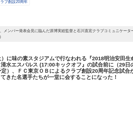
ラブ創設20周年
日、メンバー発表会見に臨んだ原博実総監督と石川直宏クラブコミュニケータ
）
）に味の素スタジアムで行なわれる『2018明治安田生命
s 清水エスパルス (17:00キックオフ』の試合前に（29日の
予定）、ＦＣ東京ＯＢによるクラブ創設20周年記念試合
ってきた名選手たちが一堂に会することになった！