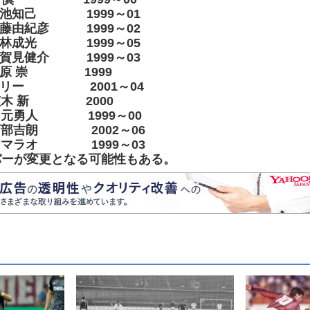
小池知己 1999～01
藤由紀彦 1999～02
小林成光 1999～05
賀見健介 1999～03
奥原 崇 1999
ケリー 2001～04
笠木 新 2000
岡元勇人 1999～00
阿部吉朗 2002～06
アマラオ 1999～03
バーが変更となる可能性もある。