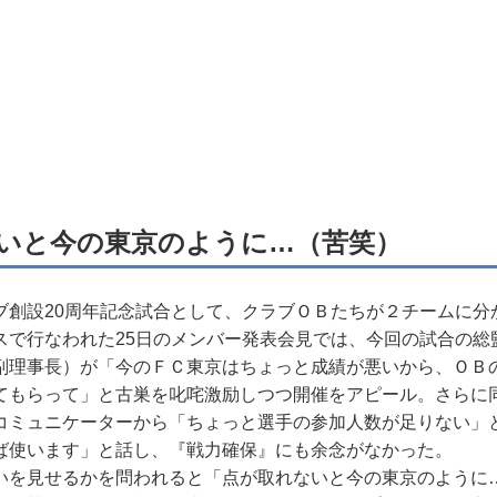
いと今の東京のように…（苦笑）
創設20周年記念試合として、クラブＯＢたちが２チームに分
スで行なわれた25日のメンバー発表会見では、今回の試合の総
副理事長）が「今のＦＣ東京はちょっと成績が悪いから、ＯＢ
てもらって」と古巣を叱咤激励しつつ開催をアピール。さらに
コミュニケーターから「ちょっと選手の参加人数が足りない」
ば使います」と話し、『戦力確保』にも余念がなかった。
を見せるかを問われると「点が取れないと今の東京のように