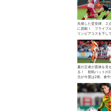
先発した堂安律、２
に貢献！ フライブ
リンピアコスを下し
【EL】
夏の王者が貫禄を見
る！ 初戦ハットの
元が今度は2発、倉中
も２戦連発で神村学
水口に４−０快勝【3
戦】