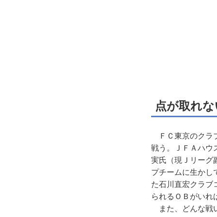
点が取れな
ＦＣ東京のクラブ
戦う。ＪＦＡハウ
実氏（現Ｊリーグ
プチームに生かし
た石川直宏クラブ
られるＯＢがいれ
また、どんな戦い