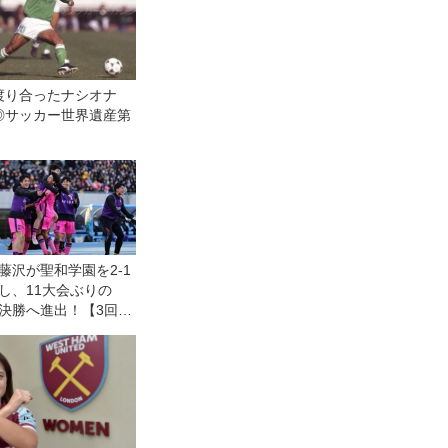
渡り合ったナシオナ
◎サッカー世界遺産第
藤沢が聖和学園を2-1
し、11大会ぶりの
決勝へ進出！【3回