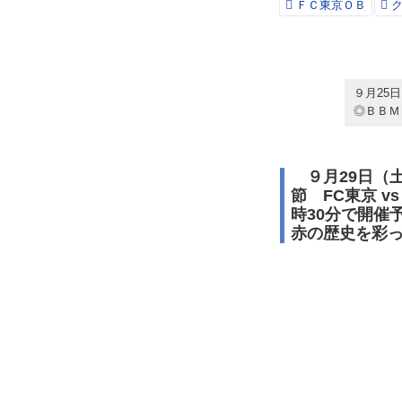
ＦＣ東京ＯＢ
ク
９月25
◎ＢＢＭ
９月29日（土
節 FC東京 v
時30分で開催
赤の歴史を彩