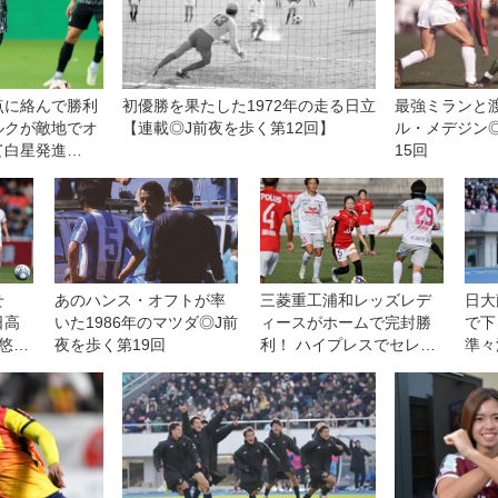
点に絡んで勝利
初優勝を果たした1972年の走る日立
最強ミランと
ルクが敵地でオ
【連載◎J前夜を歩く第12回】
ル・メデジン
て白星発進
15回
せ
あのハンス・オフトが率
三菱重工浦和レッズレデ
日大
日高
いた1986年のマツダ◎J前
ィースがホームで完封勝
で下
悠駕
夜を歩く第19回
利！ ハイプレスでセレッ
準々
園が
ソ大阪ヤンマーレディー
戦】
回
スを攻守に圧倒◎WEリー
グ第11節