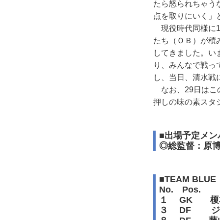
たら怒られちゃう
点を取りにいく」
現役時代同様に1
たち（ＯＢ）が積
してきました。い
り、みんなで戦っ
し、当日、清水戦
なお、29日はこ
押しの味の素スタ
■出場予定メン
◎総監督：原博実
■TEAM BLUE
No. P
１ GK 榎
３ DF ジ