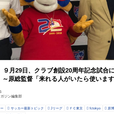
】９月29日、クラブ創設20周年記念試合
！～原総監督「来れる人がいたら使いま
6
マガジン編集部
カー
サッカー最新トピック
Jリーグ
ＦＣ東京
fctokyo
原