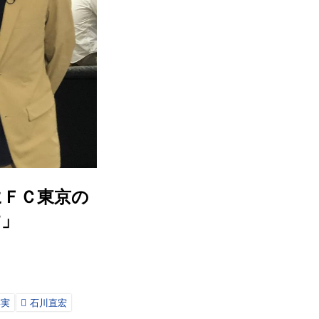
にＦＣ東京の
す」
博実
石川直宏