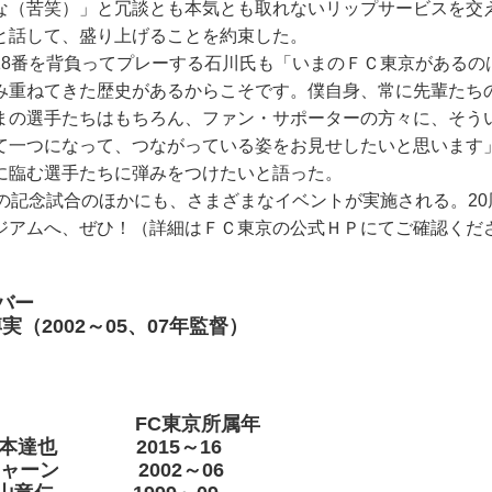
な（苦笑）」と冗談とも本気とも取れないリップサービスを交
と話して、盛り上げることを約束した。
8番を背負ってプレーする石川氏も「いまのＦＣ東京があるの
み重ねてきた歴史があるからこそです。僕自身、常に先輩たち
まの選手たちはもちろん、ファン・サポーターの方々に、そう
て一つになって、つながっている姿をお見せしたいと思います
に臨む選手たちに弾みをつけたいと語った。
の記念試合のほかにも、さまざまなイベントが実施される。20
ジアムへ、ぜひ！（詳細はＦＣ東京の公式ＨＰにてご確認くだ
バー
（2002～05、07年監督）
os. FC東京所属年
本達也 2015～16
ャーン 2002～06