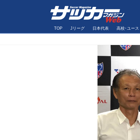
TOP
Jリーグ
日本代表
高校･ユース