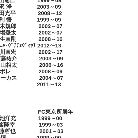
山竜仁 1999～09
金沢 浄 2003～09
下田光平 2008～12
利 悟 1999～09
鈴木規郎 2002～07
馬場憂太 2002～07
羽生直剛 2008～16
ｳﾞﾁﾁｪｳﾞｨｯﾁ 2012～13
石川直宏 2002～17
近藤祐介 2003～09
平山相太 2006～16
ボレ 2008～09
ルーカス 2004～07
11～13
os. FC東京所属年
池洋充 1999～00
峯隆幸 1999～03
伊藤哲也 2001～03
北 慎 1999～00