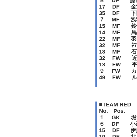
８ DF 藤
17 DF 
35 DF 
７ MF 浅
15 MF 
14 MF 
22 MF 
32 MF ﾈﾏﾆｬ･
18 MF 
32 FW 
13 FW 
９ FW カ
49 FW 
20
■TEAM RED
No. P
１ GK 堀
６ DF 小
15 DF 
19 DF 