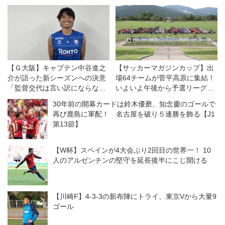
【Ｇ大阪】キャプテン中谷進之
【サッカーマガジンカップ】出
介が語った新シーズンへの決意
場64チームが菅平高原に集結！
「監督交代は言い訳にならな
いよいよ午後から予選リーグが
い。結果が出せなければ、ツケ
スタート
30年前の開幕カードは鈴木優磨、知念慶のゴールで
は全部、自分たちに回ってく
再び鹿島に軍配！ 名古屋を破り５連勝を飾る【J1
る」
第13節】
【W杯】スペインが4大会ぶり2回目の世界一！ 10
人のアルゼンチンの堅守を延長後半にこじ開ける
【川崎F】4-3-3の新布陣にトライ、東京Vから大量9
ゴール