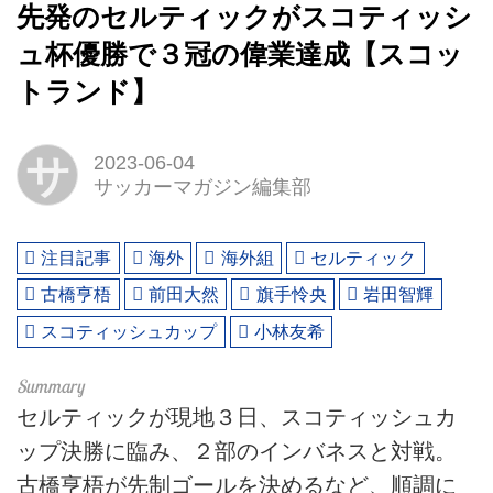
先発のセルティックがスコティッシ
ュ杯優勝で３冠の偉業達成【スコッ
トランド】
サ
2023-06-04
サッカーマガジン編集部
注目記事
海外
海外組
セルティック
古橋亨梧
前田大然
旗手怜央
岩田智輝
スコティッシュカップ
小林友希
セルティックが現地３日、スコティッシュカ
ップ決勝に臨み、２部のインバネスと対戦。
古橋亨梧が先制ゴールを決めるなど、順調に