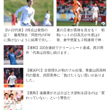
【U-22代表】2得点は覚悟の
夏の王者が貫禄を見せる！ 初
証！ 藤尾翔太「同世代のFW
戦ハットの日高元が今度は2
に負けないように結果で示して
発、倉中悠駕も２戦連発で神村
いきたい」
学園が水口に４−０快勝【3回
【浦和】2試合連続でクリーンシート達成。西川周
戦】
作「代表は目指し続けます」
【横浜FC】古宿理久が初のフル出場。青森山田高時
代の盟友、武田英寿に「負けたくない思いがありま
した」
【鹿島】遠藤康がさばさばと大逆転を語るのは「変
わっていない」という警告だ