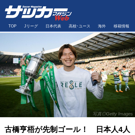
TOP
Jリーグ
日本代表
高校･ユース
海外
移籍情報
写真◎Getty Images
古橋亨梧が先制ゴール！ 日本人4人