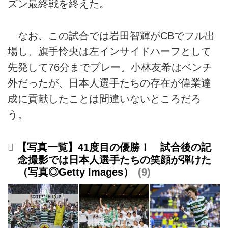
ズン最終戦を終えた。
なお、この試合では岩田智輝がCBでフル出
場し、旗手怜央は左インサイドハーフとして
先発して76分までプレー。小林友希はベンチ
外だったが、日本人選手たちの存在が偉業達
成に貢献したことは間違いないところだろ
う。
【写真一覧】41度目の優勝！ 試合後の記
念撮影では日本人選手たちの笑顔が弾けた
（写真◎Getty Images）
9