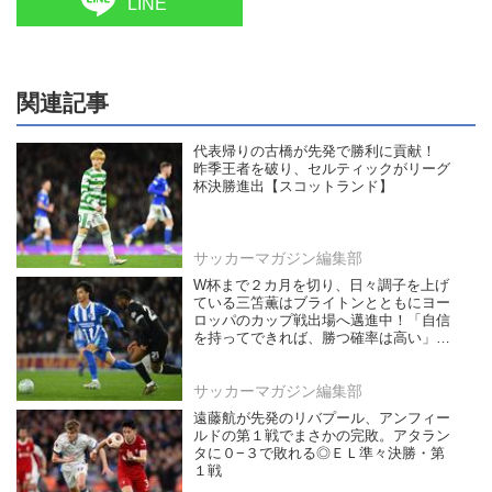
LINE
関連記事
代表帰りの古橋が先発で勝利に貢献！
昨季王者を破り、セルティックがリーグ
杯決勝進出【スコットランド】
サッカーマガジン編集部
W杯まで２カ月を切り、日々調子を上げ
ている三笘薫はブライトンとともにヨー
ロッパのカップ戦出場へ邁進中！「自信
を持ってできれば、勝つ確率は高い」
【海外】
サッカーマガジン編集部
遠藤航が先発のリバプール、アンフィー
ルドの第１戦でまさかの完敗。アタラン
タに０−３で敗れる◎ＥＬ準々決勝・第
１戦