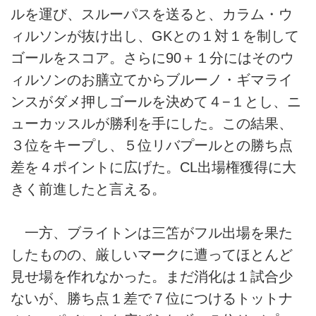
ルを運び、スルーパスを送ると、カラム・ウ
ィルソンが抜け出し、GKとの１対１を制して
ゴールをスコア。さらに90＋１分にはそのウ
ィルソンのお膳立てからブルーノ・ギマライ
ンスがダメ押しゴールを決めて４−１とし、ニ
ューカッスルが勝利を手にした。この結果、
３位をキープし、５位リバプールとの勝ち点
差を４ポイントに広げた。CL出場権獲得に大
きく前進したと言える。
一方、ブライトンは三笘がフル出場を果た
したものの、厳しいマークに遭ってほとんど
見せ場を作れなかった。まだ消化は１試合少
ないが、勝ち点１差で７位につけるトットナ