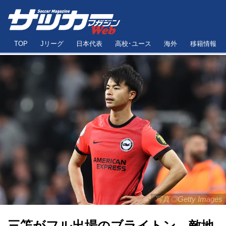
TOP
Jリーグ
日本代表
高校･ユース
海外
移籍情報
写真◎Getty Images
三笘がフル出場のブライトン、敵地