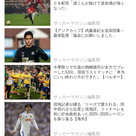
ＣＢ町田「源くんが抜けて使命感が強く
なった」
サッカーマガジン編集部
【アジアカップ】武藤嘉紀を追加招集～
森保監督「協会にお願いしました」
サッカーマガジン編集部
今季限りで引退の岡崎慎司が全力でプレ
ーした53分。現役ラストマッチに「本当
にいい終わり方ができた」【ベルギー】
サッカーマガジン編集部
現地記者が綴る「リーズで愛される」田
中碧の立ち位置と現地評。フィナーレを
前に紆余曲折あった2025−2026シーズン
を振り返る【海外】
サッカーマガジン編集部