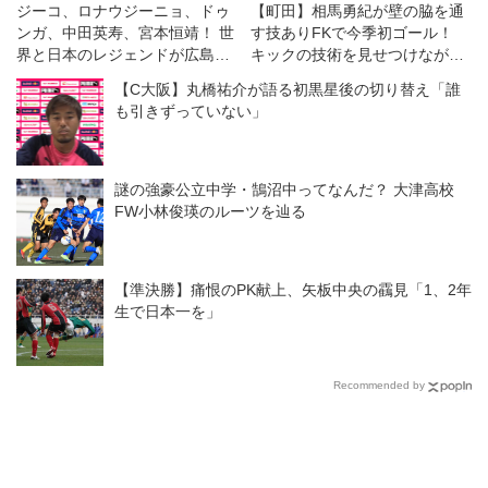
ジーコ、ロナウジーニョ、ドゥ
【町田】相馬勇紀が壁の脇を通
ンガ、中田英寿、宮本恒靖！ 世
す技ありFKで今季初ゴール！
界と日本のレジェンドが広島で
キックの技術を見せつけながら
競演◎ジーコオールスターゲー
「当たり前だけどやっぱり大
【C大阪】丸橋祐介が語る初黒星後の切り替え「誰
ム
切」だと思ったこと
も引きずっていない」
謎の強豪公立中学・鵠沼中ってなんだ？ 大津高校
FW小林俊瑛のルーツを辿る
【準決勝】痛恨のPK献上、矢板中央の靍見「1、2年
生で日本一を」
Recommended by