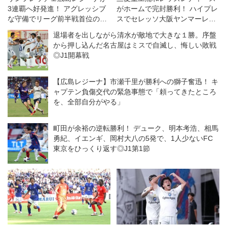
3連覇へ好発進！ アグレッシブ
がホームで完封勝利！ ハイプレ
な守備でリーグ前半戦首位の
スでセレッソ大阪ヤンマーレデ
INAC神戸を下す◎WEリーグク
ィースを攻守に圧倒◎WEリー
退場者を出しながら清水が敵地で大きな１勝。序盤
ラシエカップ
グ第11節
から押し込んだ名古屋はミスで自滅し、悔しい敗戦
◎J1開幕戦
【広島レジーナ】市瀬千里が勝利への獅子奮迅！ キ
ャプテン負傷交代の緊急事態で「頼ってきたところ
を、全部自分がやる」
町田が余裕の逆転勝利！ デューク、明本考浩、相馬
勇紀、イエンギ、岡村大八の5発で、1人少ないFC
東京をひっくり返す◎J1第1節