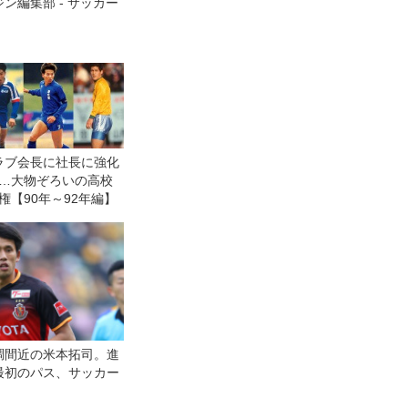
ン編集部 - サッカー
ラブ会長に社長に強化
…大物ぞろいの高校
権【90年～92年編】
調間近の米本拓司。進
最初のパス、サッカー