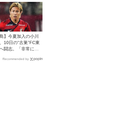
島】今夏加入の小川
、10日の“古巣”FC東
へ闘志。「非常に楽
。絶対に負けたくな
Recommended by