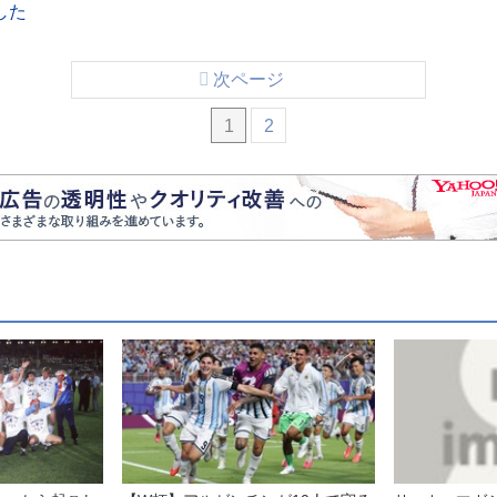
した
次ページ
1
2