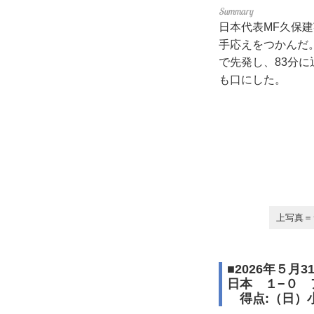
日本代表MF久保
手応えをつかんだ
で先発し、83分
も口にした。
上写真＝
■2026年５月
日本 １−０ 
得点:（日）