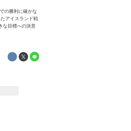
チでの勝利に確かな
れたアイスランド戦
きな目標への決意
）