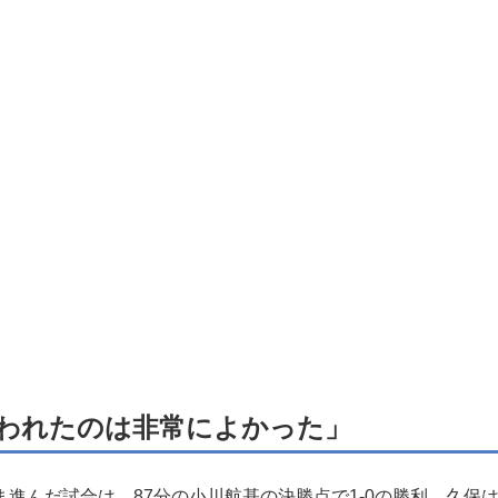
われたのは非常によかった」
進んだ試合は、87分の小川航基の決勝点で1-0の勝利。久保