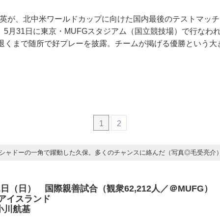
建英が、北中米ワールドカップに向けた国内最後のテストマッ
。5月31日に東京・MUFGスタジアム（国立競技場）で行なわ
に退くまで随所で好プレーを披露。チームが掲げる優勝という大
1
2
シャドーの一角で躍動した久保。多くのチャンスに絡んだ（写真◎毛受亮介
31日（日） 国際親善試合（観衆62,212人／＠MUFG）
アイスランド
小川航基