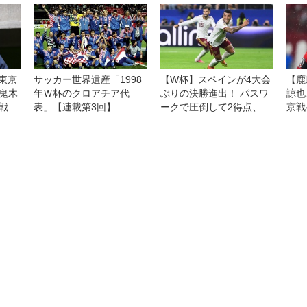
を下して白星発進
C東京
サッカー世界遺産「1998
【W杯】スペインが4大会
【鹿
鬼木
年Ｗ杯のクロアチア代
ぶりの決勝進出！ パスワ
諒也
戦え
表」【連載第3回】
ークで圧倒して2得点、エ
京戦
れば
ムバペなどフランスの強
しみ
力攻撃陣を封じて快勝
い」