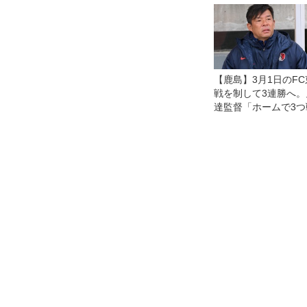
【鹿島】3月1日のF
戦を制して3連勝へ。
達監督「ホームで3つ
ることを力にしなけ
いけない」