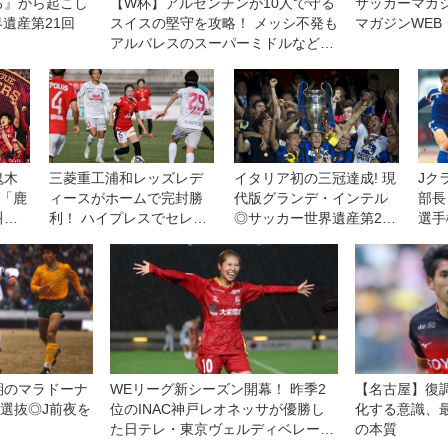
ろ』から起こし
【W杯】アルゼンチンが10人で守る
サッカーマガジ
界遺産第21回
スイスの堅守を攻略！ メッシ不発も
マガジンWEB
アルバレスのスーパーミドルなどで
連覇へ前進
鬼木
三菱重工浦和レッズレデ
イタリア初の三冠達成! 現
Jク
「鹿
ィースがホームで完封勝
代版グランデ・インテル
部長
叫し
利！ ハイプレスでセレッ
◎サッカー世界遺産第26
選手
って
ソ大阪ヤンマーレディー
回
一員
スを攻守に圧倒◎WEリー
グ第11節
期のマラドーナ
WEリーグ新シーズン開幕！ 昨季2
【名古屋】復
L選抜◎J前夜を
位のINAC神戸レオネッサが優勝し
化する意識、
た日テレ・東京ヴェルディベレーザ
の本質