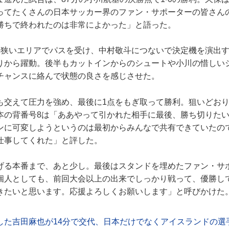
ってたくさんの日本サッカー界のファン・サポーターの皆さん
勝ちで終われたのは非常によかった」と語った。
狭いエリアでパスを受け、中村敬斗につないで決定機を演出す
りから躍動。後半もカットインからのシュートや小川の惜しい
チャンスに絡んで状態の良さを感じさせた。
交えて圧力を強め、最後に1点をもぎ取って勝利。狙いどおり
本の背番号8は「ああやって引かれた相手に最後、勝ち切りた
ンに可変しようというのは最初からみんなで共有できていたの
仕事してくれた」と評した。
る本番まで、あと少し。最後はスタンドを埋めたファン・サ
個人としても、前回大会以上の出来でしっかり戦って、優勝し
きたいと思います。応援よろしくお願いします」と呼びかけた
した吉田麻也が14分で交代、日本だけでなくアイスランドの選