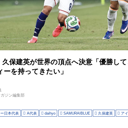
】久保建英が世界の頂点へ決意「優勝して
ィーを持ってきたい」
1
マガジン編集部
カー日本代表
A代表
daihyo
SAMURAIBLUE
久保建英
ア