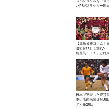
スペクタクルを『後
たPSV◎サッカー世
【鹿島優勝コラム】
達監督びしょ濡れV！
島最高！！！」と絶
た指揮官がここに帰
きた意味。「やっと
になれたかな」
日本で実現した絶頂
率いる南米選抜対JS
歩く第28回