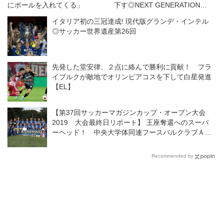
にボールを入れてくる」
下す◎NEXT GENERATION
MATCH
イタリア初の三冠達成! 現代版グランデ・インテル
◎サッカー世界遺産第26回
先発した堂安律、２点に絡んで勝利に貢献！ フラ
イブルクが敵地でオリンピアコスを下して白星発進
【EL】
【第37回サッカーマガジンカップ・オープン大会
2019 大会最終日リポート】 王座奪還へのスーパ
ーヘッド！ 中央大学体同連フースバルクラブＡが
３年ぶり３回目の頂点に！
Recommended by