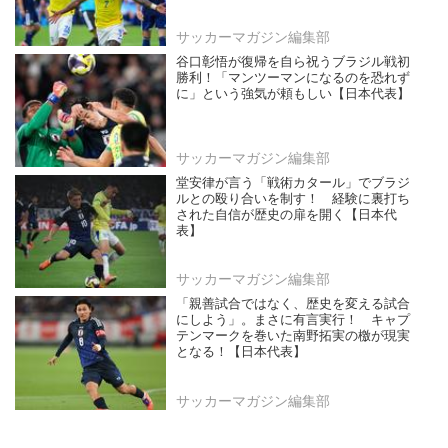
サッカーマガジン編集部
谷口彰悟が復帰を自ら祝うブラジル戦初
勝利！「マンツーマンになるのを恐れず
に」という強気が頼もしい【日本代表】
サッカーマガジン編集部
堂安律が言う「戦術カタール」でブラジ
ルとの殴り合いを制す！ 経験に裏打ち
された自信が歴史の扉を開く【日本代
表】
サッカーマガジン編集部
「親善試合ではなく、歴史を変える試合
にしよう」。まさに有言実行！ キャプ
テンマークを巻いた南野拓実の檄が現実
となる！【日本代表】
サッカーマガジン編集部