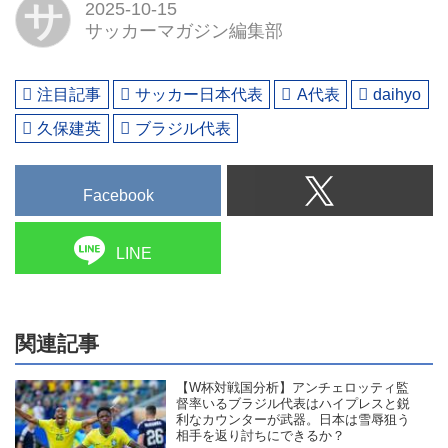
サ
2025-10-15
サッカーマガジン編集部
注目記事
サッカー日本代表
A代表
daihyo
久保建英
ブラジル代表
Facebook
LINE
関連記事
【W杯対戦国分析】アンチェロッティ監
督率いるブラジル代表はハイプレスと鋭
利なカウンターが武器。日本は雪辱狙う
相手を返り討ちにできるか？