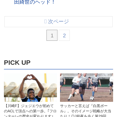
田綺世のヘッド！
次ページ
1
2
PICK UP
【川崎F】ジェジエウが初めて
サッカーと言えば『白黒ボー
のACLで頂点への第一歩。｢フロ
ル』。そのイメージ戦略が大当
ンターレの歴史が変わります｣
たり！◎J前夜を歩く第29回