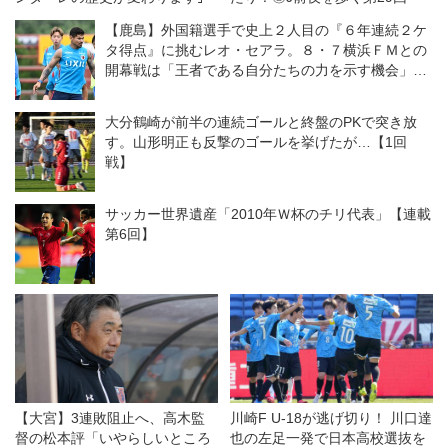
【鹿島】外国籍選手で史上２人目の『６年連続２ケ
タ得点』に挑むレオ・セアラ。８・７横浜ＦＭとの
開幕戦は「王者である自分たちの力を示す機会」と
意気込む
大分鶴崎が前半の連続ゴールと終盤のPKで突き放
す。山形明正も反撃のゴールを挙げたが…【1回
戦】
サッカー世界遺産「2010年Ｗ杯のチリ代表」【連載
第6回】
【大宮】3連敗阻止へ、高木監
川崎F U-18が逃げ切り！ 川口達
督の松本評「いやらしいところ
也の左足一発で日本高校選抜を