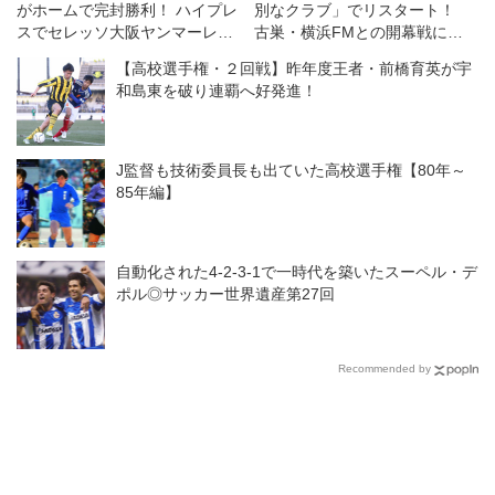
がホームで完封勝利！ ハイプレ
別なクラブ」でリスタート！
スでセレッソ大阪ヤンマーレデ
古巣・横浜FMとの開幕戦に向
ィースを攻守に圧倒◎WEリー
けては「感情的な試合になる」
【高校選手権・２回戦】昨年度王者・前橋育英が宇
グ第11節
が「勝利を求めたい！」
和島東を破り連覇へ好発進！
J監督も技術委員長も出ていた高校選手権【80年～
85年編】
自動化された4-2-3-1で一時代を築いたスーペル・デ
ポル◎サッカー世界遺産第27回
Recommended by