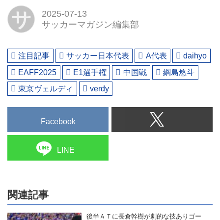
サ
2025-07-13
サッカーマガジン編集部
注目記事
サッカー日本代表
A代表
daihyo
EAFF2025
E1選手権
中国戦
綱島悠斗
東京ヴェルディ
verdy
Facebook
LINE
関連記事
後半ＡＴに長倉幹樹が劇的な技ありゴー