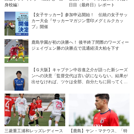
身校編〉
日目（最終日）レポート
【女子サッカー】参加申込開始！ 伝統の女子サッ
カー大会『サッカーマガジン雪印メグミルクカッ
プ』開催
鹿島学園が初の決勝へ！ 後半終了間際のワーズィー
ジェイヴェン勝の決勝点で流通経済大柏を下す
【Ｇ大阪】キャプテン中谷進之介が語った新シーズ
ンへの決意「監督交代は言い訳にならない。結果が
出せなければ、ツケは全部、自分たちに回ってく
る」
三菱重工浦和レッズレディース
【鹿島】ヤン・マテウス、「特