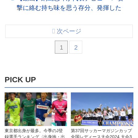
撃に絡む持ち味を思う存分、発揮した
次ページ
1
2
PICK UP
東京都出身が最多。今季のJ登
第37回サッカーマガジンカップ
録選手ランキング〈出身地・出
全国レディース大会2024 大会3