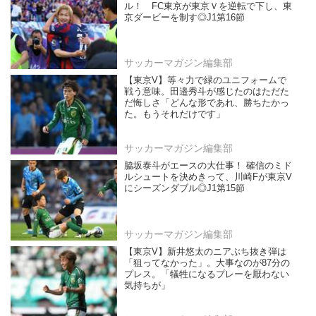
ル！ FC東京が東京Ｖを逆転で下し、東
京ダービーを制す◎J1第16節
サッカーマガジン編集部
【東京V】等々力で緑のユニフォームで
戦う意味。田邉秀斗が感じたのはただた
だ悔しさ「どんな形であれ、勝ちたかっ
た。もうそれだけです」
サッカーマガジン編集部
脇坂泰斗がエースの大仕事！ 確信のミド
ルシュートを決めきって、川崎Fが東京V
にシーズンダブル◎J1第15節
サッカーマガジン編集部
【東京V】新井悠太のニアぶち抜き弾は
「狙ってなかった」。大事なのが87分の
プレス。「犠牲になるプレーを厭わない
気持ちが」