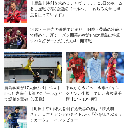
【鹿島】勝利を求めるチャヴリッチ、25日のホーム
名古屋戦で2試合連続ゴールへ。「もちろん常に得
点を狙っています」
16歳・三井寺の躍動で始まり、34歳・柴崎の冷静さ
で締めた。新シーズン開幕の横浜FM対鹿島は特筆
すべき好ゲームだった◎J１開幕戦
鹿島学園が17大会ぶりにベスト
平成から令和へ…今季のJヤン
8へ！ 内海心太郎の2ゴールなど
グガンが出場していた高校選手
で堀越を撃破【3回戦】
権【17～19年度】
【町田】中山雄太を刺す危機感の源は「勝負弱
さ」。日本とアジアのタイトルへ「心を揺さぶるサ
ッカーを」（インタビュー）