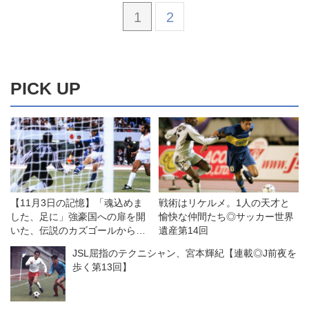
1
2
PICK UP
【11月3日の記憶】「魂込めま
戦術はリケルメ。1人の天才と
した、足に」強豪国への扉を開
愉快な仲間たち◎サッカー世界
いた、伝説のカズゴールから30
遺産第14回
年
JSL屈指のテクニシャン、宮本輝紀【連載◎J前夜を
歩く第13回】