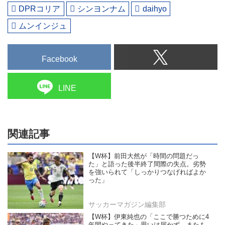
DPRコリア
シンヨンナム
daihyo
ムンインジュ
Facebook
LINE
関連記事
【W杯】前田大然が「時間の問題だっ
た」と語った後半終了間際の失点。劣勢
を強いられて「しっかりつなげればよか
った」
サッカーマガジン編集部
【W杯】伊東純也の「ここで勝つために4