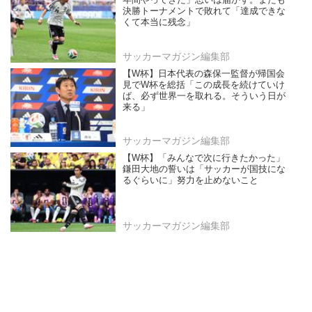
年間やってきた」思いは届かず。またも
決勝トーナメントで敗れて「達成できな
くて本当に残念」
サッカーマガジン編集部
【W杯】日本代表の森保一監督が帰国会
見でW杯を総括「この成長を続けていけ
ば、必ず世界一を取れる。そういう日が
来る」
サッカーマガジン編集部
【W杯】「みんなで次に行きたかった」
鎌田大地の誓いは「サッカーが国技にな
るぐらいに」努力を止めないこと
サッカーマガジン編集部