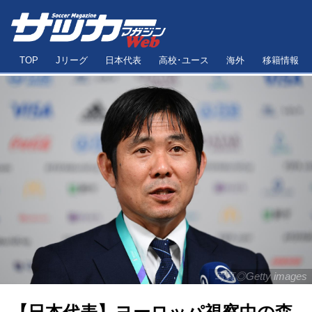
TOP
Jリーグ
日本代表
高校･ユース
海外
移籍情報
写真◎Getty images