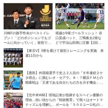
川崎Fの旗手怜央がベストイレ
堀越が9発ゴールラッシュ！ 谷
ブン！「どのポジションでもゴ
口昊成ハット、三鴨奏太2発な
ールに向かっていく」覚悟でう
どで宇治山田商に圧勝【2回
れしい初受賞【インタビュー】
戦】
【東京V】3密を避けて個別トレーニングを実施 来
週11日から
【鹿島】外国籍選手で史上２人目の『６年連続２ケ
タ得点』に挑むレオ・セアラ。８・７横浜ＦＭとの
開幕戦は「王者である自分たちの力を示す機会」と
意気込む
【北中米W杯】現地記者が指摘するスペイン優勝の
理由…幼い頃からの『戦術教育』で我々はオートマ
ティズムを理解し、ボールを「５００ユーロ札のよ