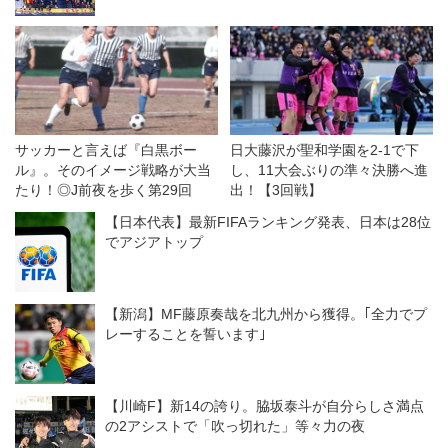
うに」扱う
サッカーと言えば『白黒ボー
日大藤沢が聖和学園を2-1で下
ル』。そのイメージ戦略が大当
し、11大会ぶりの準々決勝へ進
たり！◎J前夜を歩く第29回
出！【3回戦】
【日本代表】最新FIFAランキング発表、日本は28位
でアジアトップ
【新潟】MF藤原奏哉を北九州から獲得。｢全力でプ
レーすることを誓います｣
【川崎F】新14の誇り。脇坂泰斗が自分らしさ満点
の2アシストで「吹っ切れた」等々力の夜