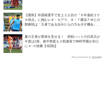
【鹿島】外国籍選手で史上２人目の『６年連続２ケ
タ得点』に挑むレオ・セアラ。８・７横浜ＦＭとの
開幕戦は「王者である自分たちの力を示す機会」と
意気込む
夏の王者が貫禄を見せる！ 初戦ハットの日高元が
今度は2発、倉中悠駕も２戦連発で神村学園が水口
に４−０快勝【3回戦】
Recommended by