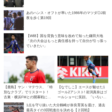
あのハンス・オフトが率いた1986年のマツダ◎J前
夜を歩く第19回
【W杯】国を背負う意味を改めて知った鎌田大地
「次の大会はもっと責任感を持って自分が引っ張っ
ていきたい」
【鹿島】ヤン・マテウス、「特
【なでしこ】エースが魅せた1
別なクラブ」でリスタート！
ゴール2アシスト! 岩渕真奈はゴ
古巣・横浜FMとの開幕戦に向
ールショーに笑顔。「いろいろ
けては「感情的な試合になる」
な選手が点を取ってうれしい」
1点を守り抜いた大分鶴崎が奈良育英を退け、過去
が「勝利を求めたい！」
最高タイの3回戦進出を決める【２回戦】