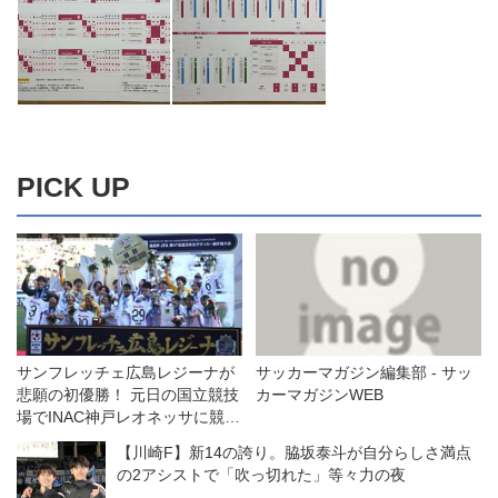
PICK UP
サンフレッチェ広島レジーナが
サッカーマガジン編集部 - サッ
悲願の初優勝！ 元日の国立競技
カーマガジンWEB
場でINAC神戸レオネッサに競り
勝つ◎皇后杯決勝
【川崎F】新14の誇り。脇坂泰斗が自分らしさ満点
の2アシストで「吹っ切れた」等々力の夜