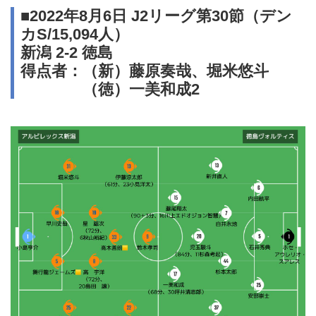
■2022年8月6日 J2リーグ第30節（デン
カS/15,094人）
新潟 2-2 徳島
得点者：（新）藤原奏哉、堀米悠斗
（徳）一美和成2