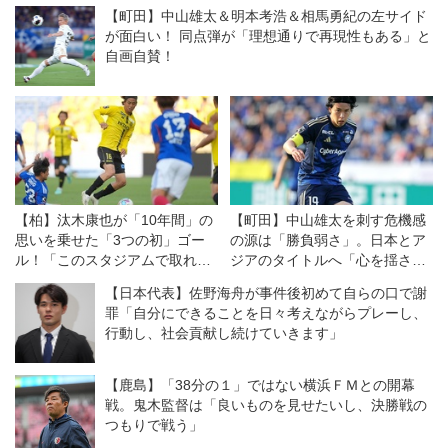
【町田】中山雄太＆明本考浩＆相馬勇紀の左サイド
が面白い！ 同点弾が「理想通りで再現性もある」と
自画自賛！
【柏】汰木康也が「10年間」の
【町田】中山雄太を刺す危機感
思いを乗せた「3つの初」ゴー
の源は「勝負弱さ」。日本とア
ル！「このスタジアムで取れた
ジアのタイトルへ「心を揺さぶ
ことは特別です」
るサッカーを」（インタビュ
【日本代表】佐野海舟が事件後初めて自らの口で謝
ー）
罪「自分にできることを日々考えながらプレーし、
行動し、社会貢献し続けていきます」
【鹿島】「38分の１」ではない横浜ＦＭとの開幕
戦。鬼木監督は「良いものを見せたいし、決勝戦の
つもりで戦う」