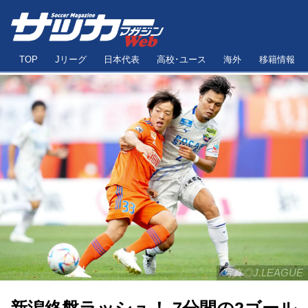
TOP
Jリーグ
日本代表
高校･ユース
海外
移籍情報
写真◎J.LEAGUE