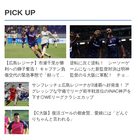
PICK UP
【広島レジーナ】市瀬千里が勝
逆転に次ぐ逆転！ シーソーゲ
利への獅子奮迅！ キャプテン負
ームになった新監督対決は明神
傷交代の緊急事態で「頼ってき
監督のＧ大阪に軍配！ チョウ
たところを、全部自分がやる」
監督率いる浦和は一人少ない
サンフレッチェ広島レジーナが3連覇へ好発進！ ア
中、意欲を示すも一歩及ばず
グレッシブな守備でリーグ前半戦首位のINAC神戸を
◎J１開幕戦
下す◎WEリーグクラシエカップ
【C大阪】復活ゴールの都倉賢、愛娘には「どんぐ
りちゃんと言われる」