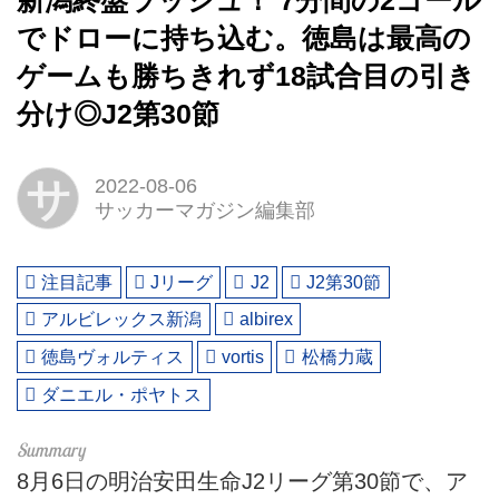
新潟終盤ラッシュ！ 7分間の2ゴール
でドローに持ち込む。徳島は最高の
ゲームも勝ちきれず18試合目の引き
分け◎J2第30節
サ
2022-08-06
サッカーマガジン編集部
注目記事
Jリーグ
J2
J2第30節
アルビレックス新潟
albirex
徳島ヴォルティス
vortis
松橋力蔵
ダニエル・ポヤトス
8月6日の明治安田生命J2リーグ第30節で、ア