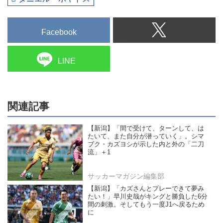
Facebook
LINE
関連記事
【新潟】「間で受けて、ターンして、は
たいて、また自分が潜っていく」。シマ
ブク・カズヨシが示した内と外の「二刀
流」＋1
サッカーマガジン編集部
【新潟】「カズさんとプレーできて夢み
たい！」早川史哉がキングと勝負した6分
間の刺激。そしてもう一度J1へ戻るため
に