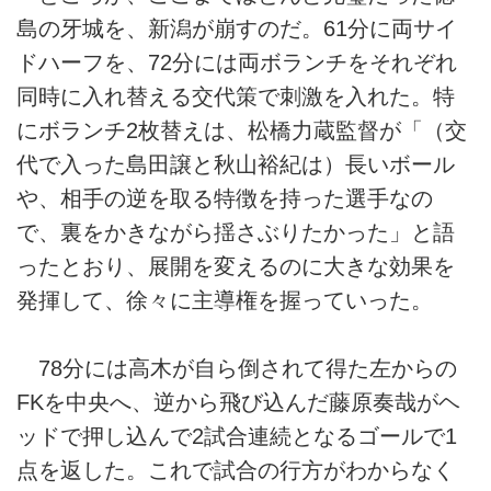
島の牙城を、新潟が崩すのだ。61分に両サイ
ドハーフを、72分には両ボランチをそれぞれ
同時に入れ替える交代策で刺激を入れた。特
にボランチ2枚替えは、松橋力蔵監督が「（交
代で入った島田譲と秋山裕紀は）長いボール
や、相手の逆を取る特徴を持った選手なの
で、裏をかきながら揺さぶりたかった」と語
ったとおり、展開を変えるのに大きな効果を
発揮して、徐々に主導権を握っていった。
78分には高木が自ら倒されて得た左からの
FKを中央へ、逆から飛び込んだ藤原奏哉がヘ
ッドで押し込んで2試合連続となるゴールで1
点を返した。これで試合の行方がわからなく