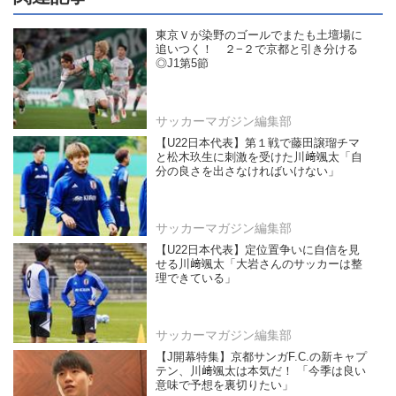
東京Ｖが染野のゴールでまたも土壇場に
追いつく！ ２−２で京都と引き分ける
◎J1第5節
サッカーマガジン編集部
【U22日本代表】第１戦で藤田譲瑠チマ
と松木玖生に刺激を受けた川﨑颯太「自
分の良さを出さなければいけない」
サッカーマガジン編集部
【U22日本代表】定位置争いに自信を見
せる川﨑颯太「大岩さんのサッカーは整
理できている」
サッカーマガジン編集部
【J開幕特集】京都サンガF.C.の新キャプ
テン、川﨑颯太は本気だ！ 「今季は良い
意味で予想を裏切りたい」