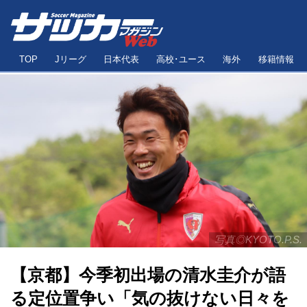
TOP
Jリーグ
日本代表
高校･ユース
海外
移籍情報
写真◎KYOTO.P.S.
【京都】今季初出場の清水圭介が語
る定位置争い「気の抜けない日々を