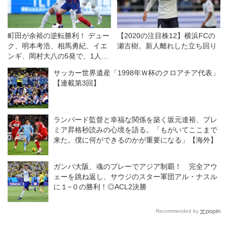
町田が余裕の逆転勝利！ デュー
【2020の注目株12】横浜FCの
ク、明本考浩、相馬勇紀、イエ
瀬古樹。新人離れした立ち回り
ンギ、岡村大八の5発で、1人少
ないFC東京をひっくり返す◎J1
サッカー世界遺産「1998年Ｗ杯のクロアチア代表」
第1節
【連載第3回】
ランパード監督と幸福な関係を築く坂元達裕、プレ
ミア昇格秒読みの心境を語る。「もがいてここまで
来た。僕に何ができるのかが重要になる」【海外】
ガンバ大阪、魂のプレーでアジア制覇！ 完全アウ
ェーを跳ね返し、サウジのスター軍団アル・ナスル
に１−０の勝利！◎ACL2決勝
Recommended by