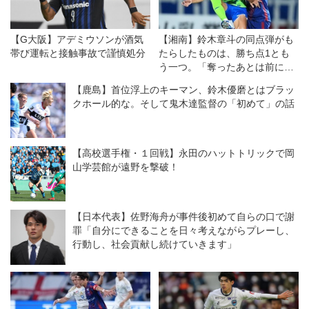
【G大阪】アデミウソンが酒気
【湘南】鈴木章斗の同点弾がも
帯び運転と接触事故で謹慎処分
たらしたものは、勝ち点1とも
う一つ。「奪ったあとは前に出
ていこう」の強い意志
【鹿島】首位浮上のキーマン、鈴木優磨とはブラッ
クホール的な。そして鬼木達監督の「初めて」の話
【高校選手権・１回戦】永田のハットトリックで岡
山学芸館が遠野を撃破！
【日本代表】佐野海舟が事件後初めて自らの口で謝
罪「自分にできることを日々考えながらプレーし、
行動し、社会貢献し続けていきます」