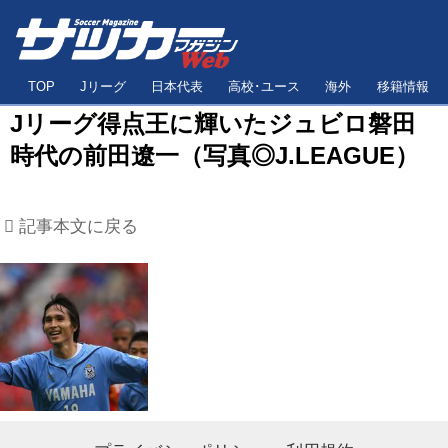
TOP
Jリーグ
日本代表
高校･ユース
海外
移籍情報
Jリーグ得点王に輝いたジュビロ磐田
時代の前田遼一（写真◎J.LEAGUE）
記事本文に戻る