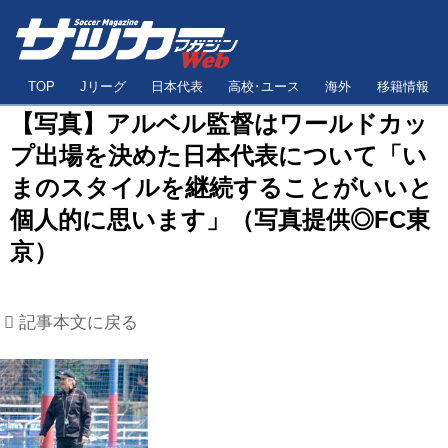
TOP
Jリーグ
日本代表
高校･ユース
海外
移籍情報
【写真】アルベル監督はワールドカッ
プ出場を決めた日本代表について「い
まのスタイルを継続することがいいと
個人的に思います」（写真提供◎FC東
京）
記事本文に戻る