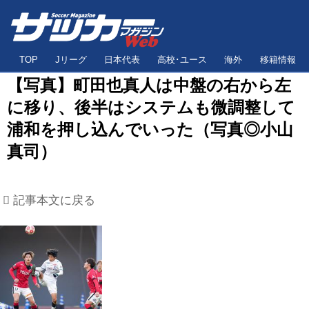
TOP
Jリーグ
日本代表
高校･ユース
海外
移籍情報
【写真】町田也真人は中盤の右から左
に移り、後半はシステムも微調整して
浦和を押し込んでいった（写真◎小山
真司）
記事本文に戻る