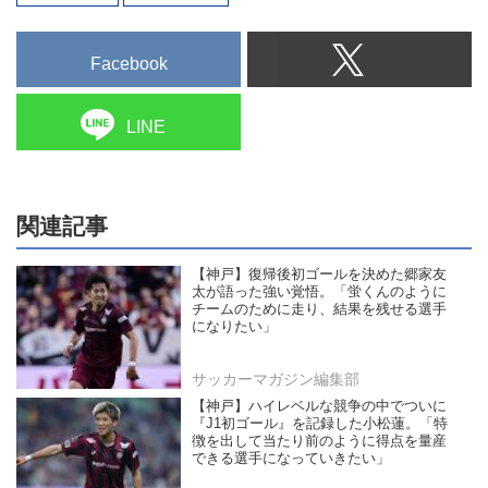
Facebook
LINE
関連記事
【神戸】復帰後初ゴールを決めた郷家友
太が語った強い覚悟。「蛍くんのように
チームのために走り、結果を残せる選手
になりたい」
サッカーマガジン編集部
【神戸】ハイレベルな競争の中でついに
『J1初ゴール』を記録した小松蓮。「特
徴を出して当たり前のように得点を量産
できる選手になっていきたい」