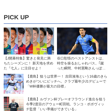
PICK UP
【J開幕特集】驚きと発見に満
谷口彰悟のベストアシストは、
ちたシーズンに！ 新天地を求め
時空を操るおしゃれパス。｢蹴
た『七人』に注目せよ！
った瞬間、中村憲剛さんっぽい
な、と｣【月間表彰インタビュ
【鹿島】狙うは世界一！ 吉田湊海という16歳のきら
ー】
めきがついにピッチへ。クラブ最年少J1デビューで
「W杯優勝が最大の目標」
【鹿島】ルヴァン杯プレーオフラウンド進出を狙う
今季2度目のアウェー町田戦。ランコ・ポポヴィッ
チ監督「いい準備ができている」