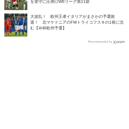
を攻守に圧倒◎WEリーグ第11節
大波乱！ 欧州王者イタリアがまさかの予選敗
退！ 北マケドニアのFWトライコフスキの1発に沈
む【Ｗ杯欧州予選】
Recommended by