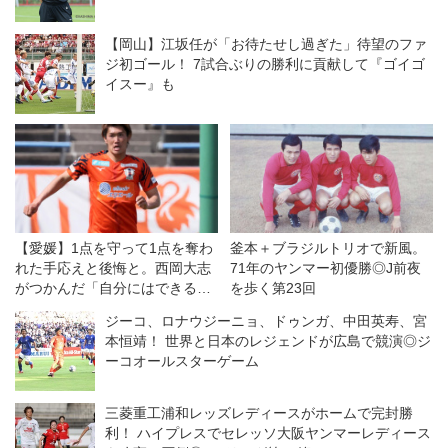
【岡山】江坂任が「お待たせし過ぎた」待望のファ
ジ初ゴール！ 7試合ぶりの勝利に貢献して『ゴイゴ
イスー』も
【愛媛】1点を守って1点を奪わ
釜本＋ブラジルトリオで新風。
れた手応えと後悔と。西岡大志
71年のヤンマー初優勝◎J前夜
がつかんだ「自分にはできる」
を歩く第23回
の確信を胸に
ジーコ、ロナウジーニョ、ドゥンガ、中田英寿、宮
本恒靖！ 世界と日本のレジェンドが広島で競演◎ジ
ーコオールスターゲーム
三菱重工浦和レッズレディースがホームで完封勝
利！ ハイプレスでセレッソ大阪ヤンマーレディース