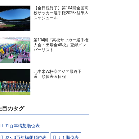
【全日程終了】第104回全国高
校サッカー選手権2025･結果＆
スケジュール
第104回『高校サッカー選手権
大会・出場全48校』登録メン
バーリスト
北中米W杯◎アジア最終予
選 順位表＆日程
注目のタグ
J1百年構想順位表
J2･J3百年構想順位表
Ｊ１順位表