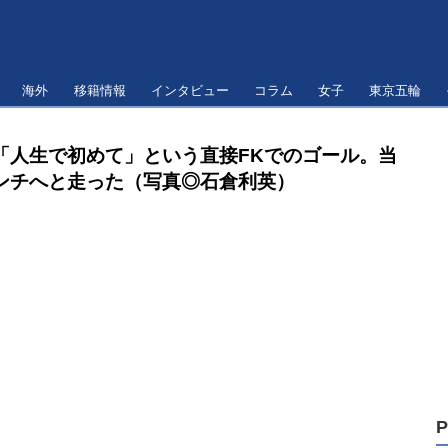
海外
移籍情報
インタビュー
コラム
女子
東京五輪
「人生で初めて」という直接FKでのゴール。当
ンチへと走った（写真◎石倉利英）
P