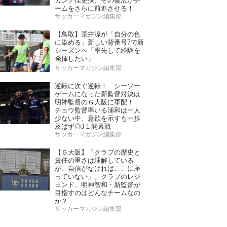
ガンデ佳史扶、その復活がチ
ームをさらに前進させる！
サッカーマガジン編集部
【鳥取】荒井涼が「自分の色
に染める」新しい背番号7で新
シーズンへ「率先して経験を
発揮したい」
サッカーマガジン編集部
逆転に次ぐ逆転！ シーソー
ゲームになった新監督対決は
明神監督のＧ大阪に軍配！
チョウ監督率いる浦和は一人
少ない中、意欲を示すも一歩
及ばず◎J１開幕戦
サッカーマガジン編集部
【Ｇ大阪】「クラブの歴史と
責任の重さは理解している
が、自信がなければここに座
っていない」。クラブのレジ
ェンド、明神智和・新監督が
目指すのはどんなチームなの
か？
サッカーマガジン編集部