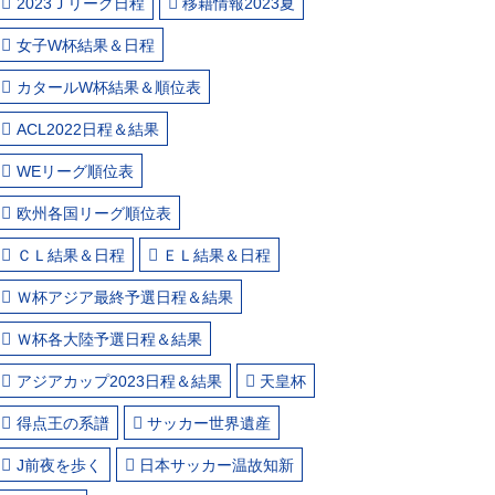
2023Ｊリーグ日程
移籍情報2023夏
女子W杯結果＆日程
カタールW杯結果＆順位表
ACL2022日程＆結果
WEリーグ順位表
欧州各国リーグ順位表
ＣＬ結果＆日程
ＥＬ結果＆日程
Ｗ杯アジア最終予選日程＆結果
Ｗ杯各大陸予選日程＆結果
アジアカップ2023日程＆結果
天皇杯
得点王の系譜
サッカー世界遺産
J前夜を歩く
日本サッカー温故知新