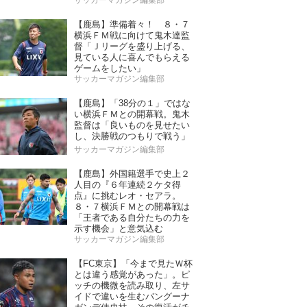
サッカーマガジン編集部
【鹿島】準備着々！ ８・７
横浜ＦＭ戦に向けて鬼木達監
督「Ｊリーグを盛り上げる、
見ている人に喜んでもらえる
ゲームをしたい」
サッカーマガジン編集部
【鹿島】「38分の１」ではな
い横浜ＦＭとの開幕戦。鬼木
監督は「良いものを見せたい
し、決勝戦のつもりで戦う」
サッカーマガジン編集部
【鹿島】外国籍選手で史上２
人目の『６年連続２ケタ得
点』に挑むレオ・セアラ。
８・７横浜ＦＭとの開幕戦は
「王者である自分たちの力を
示す機会」と意気込む
サッカーマガジン編集部
【FC東京】「今まで見たＷ杯
とは違う感覚があった」。ピ
ッチの機微を読み取り、左サ
イドで違いを生むバングーナ