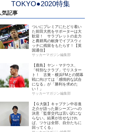
TOKYO●2020特集
人気記事
ついにプレミアにたどり着い
た前田大然をサポーターは大
歓迎！ サラブレットの走力
と農耕馬の献身でイプスウィ
ッチに残留をもたらす！【英
国通信】
サッカーマガジン編集部
【鹿島】ヤン・マテウス、
「特別なクラブ」でリスター
ト！ 古巣・横浜FMとの開幕
戦に向けては「感情的な試合
になる」が「勝利を求めた
い！」
サッカーマガジン編集部
【Ｇ大阪】キャプテン中谷進
之介が語った新シーズンへの
決意「監督交代は言い訳にな
らない。結果が出せなけれ
ば、ツケは全部、自分たちに
回ってくる」