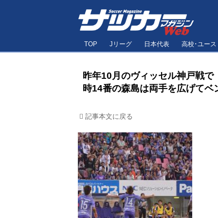
TOP
Jリーグ
日本代表
高校･ユース
昨年10月のヴィッセル神戸戦で
時14番の森島は両手を広げてベ
記事本文に戻る