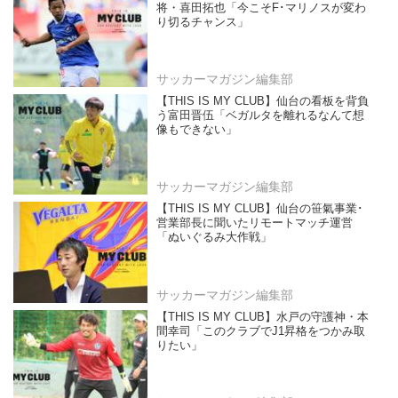
将・喜田拓也「今こそF･マリノスが変わ
り切るチャンス」
サッカーマガジン編集部
【THIS IS MY CLUB】仙台の看板を背負
う富田晋伍「ベガルタを離れるなんて想
像もできない」
サッカーマガジン編集部
【THIS IS MY CLUB】仙台の笹氣事業･
営業部長に聞いたリモートマッチ運営
「ぬいぐるみ大作戦」
サッカーマガジン編集部
【THIS IS MY CLUB】水戸の守護神・本
間幸司「このクラブでJ1昇格をつかみ取
りたい」