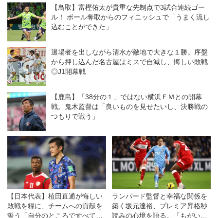
ないFC東京をひっくり返す◎J1
監督率いる浦和は一人少ない
【鳥取】富樫佑太が貴重な先制点で3試合連続ゴー
第1節
中、意欲を示すも一歩及ばず
ル！ ボール奪取からのフィニッシュで「うまく流し
◎J１開幕戦
込むことができた」
退場者を出しながら清水が敵地で大きな１勝。序盤
から押し込んだ名古屋はミスで自滅し、悔しい敗戦
◎J1開幕戦
【鹿島】「38分の１」ではない横浜ＦＭとの開幕
戦。鬼木監督は「良いものを見せたいし、決勝戦の
つもりで戦う」
【日本代表】植田直通が悔しい
ランパード監督と幸福な関係を
敗戦を糧に、チームへの貢献を
築く坂元達裕、プレミア昇格秒
誓う「自分のところですべて終
読みの心境を語る。「もがいて