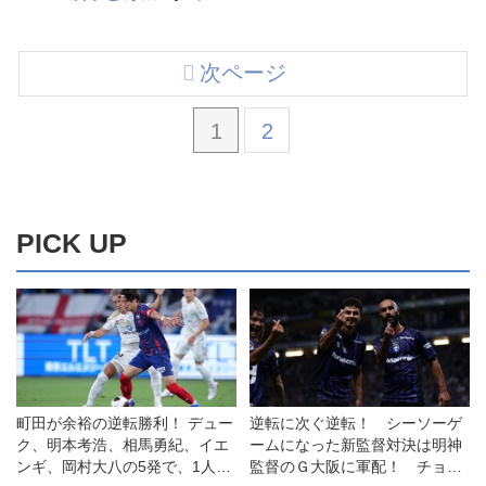
次ページ
1
2
PICK UP
町田が余裕の逆転勝利！ デュー
逆転に次ぐ逆転！ シーソーゲ
ク、明本考浩、相馬勇紀、イエ
ームになった新監督対決は明神
ンギ、岡村大八の5発で、1人少
監督のＧ大阪に軍配！ チョウ