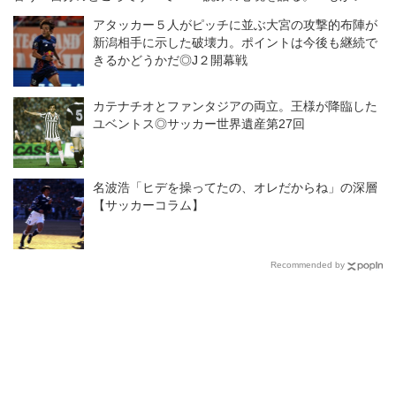
わらせる」
ここまで来た。僕に何ができる
アタッカー５人がピッチに並ぶ大宮の攻撃的布陣が
のかが重要になる」【海外】
新潟相手に示した破壊力。ポイントは今後も継続で
きるかどうかだ◎J２開幕戦
カテナチオとファンタジアの両立。王様が降臨した
ユベントス◎サッカー世界遺産第27回
名波浩「ヒデを操ってたの、オレだからね」の深層
【サッカーコラム】
Recommended by