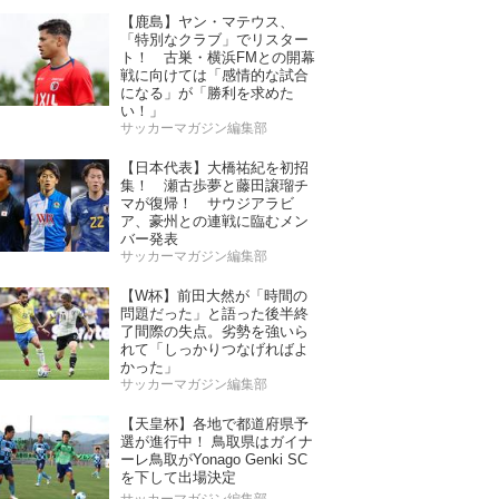
【鹿島】ヤン・マテウス、
「特別なクラブ」でリスター
ト！ 古巣・横浜FMとの開幕
戦に向けては「感情的な試合
になる」が「勝利を求めた
い！」
サッカーマガジン編集部
【日本代表】大橋祐紀を初招
集！ 瀬古歩夢と藤田譲瑠チ
マが復帰！ サウジアラビ
ア、豪州との連戦に臨むメン
バー発表
サッカーマガジン編集部
【W杯】前田大然が「時間の
問題だった」と語った後半終
了間際の失点。劣勢を強いら
れて「しっかりつなげればよ
かった」
サッカーマガジン編集部
【天皇杯】各地で都道府県予
選が進行中！ 鳥取県はガイナ
ーレ鳥取がYonago Genki SC
を下して出場決定
サッカーマガジン編集部