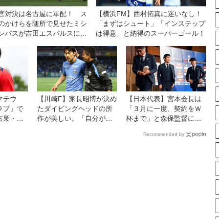
官対決は名古屋に軍配！ ス
【横浜FM】西村拓真に迷いなし！
のかけらを随所で見せたミシ
「まずはシュート」「インステップ
ンパスが吉田エスパルスに１
は得意」と納得のスーパーゴール！
勝利◎J1第1節
マテウ
【川崎F】家長昭博が決め
【日本代表】宮本会長は
ラブ」で
たダイビングヘッドの所
「３月に一度、契約をＷ
古巣・横
作が美しい。「自分がで
杯まで」と森保監督に説
戦に向けて
きることを、自分がやる
明も「重要な」アジアカ
Recommended by
合にな
だけ」の姿勢の証明
ップ優勝を目指すために
求めた
「続投」を依頼。来年３
月からは大岩剛体制が発
足！