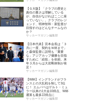
【Ｇ大阪】「クラブの歴史と
責任の重さは理解している
が、自信がなければここに座
っていない」。クラブのレジ
ェンド、明神智和・新監督が
目指すのはどんなチームなの
か？
サッカーマガジン編集部
【日本代表】宮本会長は「３
月に一度、契約をＷ杯まで」
と森保監督に説明も「重要
な」アジアカップ優勝を目指
すために「続投」を依頼。来
年３月からは大岩剛体制が発
足！
サッカーマガジン編集部
【W杯】イングランドがフラ
ンスとの大乱戦を制して3位
に！ エムバペはゲルト・ミュ
ラー以来の1大会10得点、W杯
通算も最多22得点に
サッカーマガジン編集部