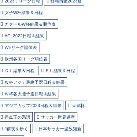
2023Ｊリーグ日程
移籍情報2023夏
女子W杯結果＆日程
カタールW杯結果＆順位表
ACL2022日程＆結果
WEリーグ順位表
欧州各国リーグ順位表
ＣＬ結果＆日程
ＥＬ結果＆日程
Ｗ杯アジア最終予選日程＆結果
Ｗ杯各大陸予選日程＆結果
アジアカップ2023日程＆結果
天皇杯
得点王の系譜
サッカー世界遺産
J前夜を歩く
日本サッカー温故知新