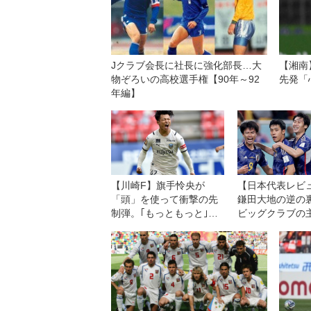
Jクラブ会長に社長に強化部長…大
【湘南
物ぞろいの高校選手権【90年～92
先発「
年編】
【川崎F】旗手怜央が
【日本代表レビュ
「頭」を使って衝撃の先
鎌田大地の逆の
制弾。｢もっともっと｣の
ビッグクラブの
意欲に突き動かされて
「壁を壊したい