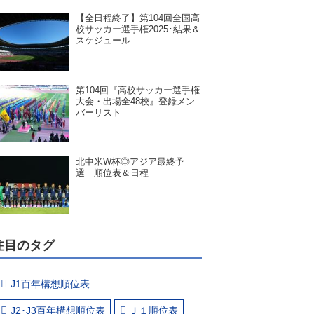
【全日程終了】第104回全国高
校サッカー選手権2025･結果＆
スケジュール
第104回『高校サッカー選手権
大会・出場全48校』登録メン
バーリスト
北中米W杯◎アジア最終予
選 順位表＆日程
注目のタグ
J1百年構想順位表
J2･J3百年構想順位表
Ｊ１順位表