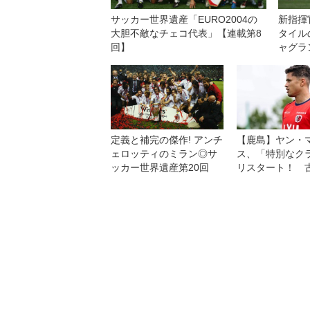
サッカー世界遺産「EURO2004の
新指揮
大胆不敵なチェコ代表」【連載第8
タイル
回】
ャグラ
−０で
定義と補完の傑作! アンチ
【鹿島】ヤン・
ェロッティのミラン◎サ
ス、「特別なク
ッカー世界遺産第20回
リスタート！ 
浜FMとの開幕
は「感情的な試
る」が「勝利を
い！」