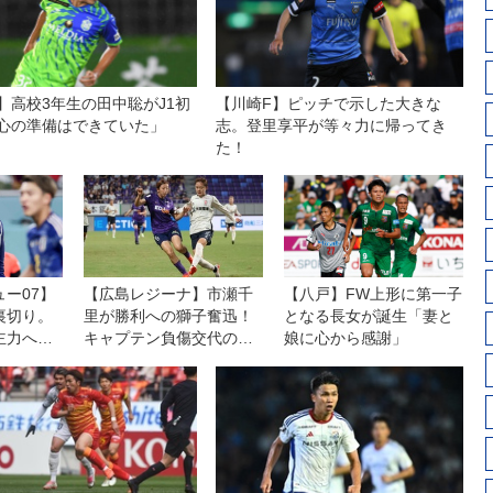
】高校3年生の田中聡がJ1初
【川崎F】ピッチで示した大きな
心の準備はできていた」
志。登里享平が等々力に帰ってき
た！
ー07】
【広島レジーナ】市瀬千
【八戸】FW上形に第一子
裏切り。
里が勝利への獅子奮迅！
となる長女が誕生「妻と
主力へと
キャプテン負傷交代の緊
娘に心から感謝」
」
急事態で「頼ってきたと
ころを、全部自分がや
る」