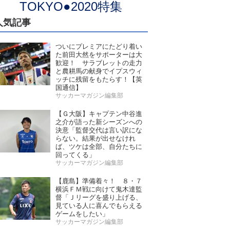
TOKYO●2020特集
人気記事
ついにプレミアにたどり着い
た前田大然をサポーターは大
歓迎！ サラブレットの走力
と農耕馬の献身でイプスウィ
ッチに残留をもたらす！【英
国通信】
サッカーマガジン編集部
【Ｇ大阪】キャプテン中谷進
之介が語った新シーズンへの
決意「監督交代は言い訳にな
らない。結果が出せなけれ
ば、ツケは全部、自分たちに
回ってくる」
サッカーマガジン編集部
【鹿島】準備着々！ ８・７
横浜ＦＭ戦に向けて鬼木達監
督「Ｊリーグを盛り上げる、
見ている人に喜んでもらえる
ゲームをしたい」
サッカーマガジン編集部