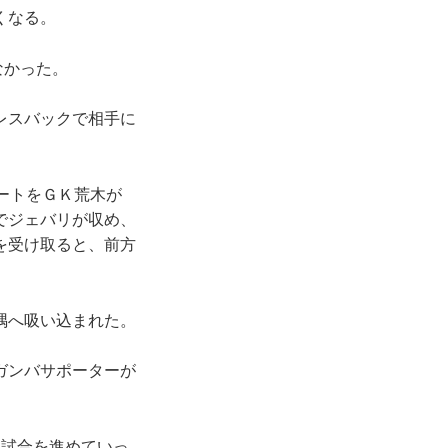
くなる。
なかった。
レスバックで相手に
ートをＧＫ荒木が
でジェバリが収め、
を受け取ると、前方
隅へ吸い込まれた。
ガンバサポーターが
試合を進めていっ