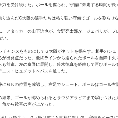
力を受け続けた。ボールを握られ、守備に奔走する時間が長
り込んだG大阪の選手たちは粘り強い守備でゴールを割らせ
、アタッカーの山下諒也が、食野亮太郎が、ジェバリが、プ
ない。
ンチャンスをものにしてＧ大阪がネットを揺らす。相手のシュ
ろが出発点だった。最終ラインから送られたボールを自陣中央
らも前進。左の食野に展開し、鈴木徳真を経由して再びボール
デニス・ヒュメットへパスを通した。
にＧＫの位置を確認し、右足でシュート。ボールはゴール右
結果、ゴールが認められるとサウジアラビアまで駆けつけた
一角から歓喜の声が上がった。
返した後半も、Ｇ大阪は前半と同様に粘り強い守備をベースに