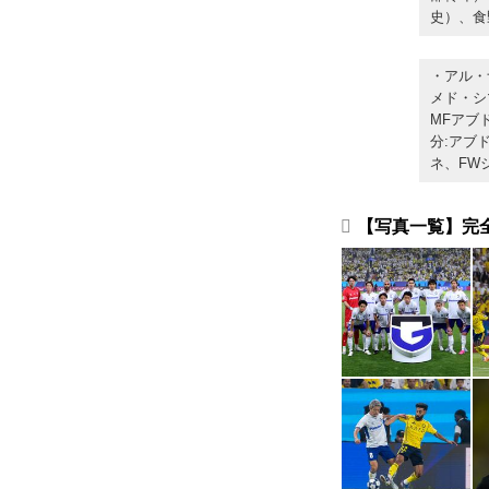
史）、食
・アル・
メド・シ
MFアブ
分:アブ
ネ、FW
【写真一覧】完