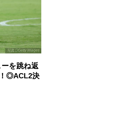
写真◎Getty Images
ェーを跳ね返
◎ACL2決