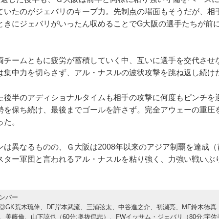
ていたのがジェバリのキープ力。先制点の場面もそうだが、相
ときにジェバリがいったん収めることでG大阪の選手たちが前
チームともに疲労が蓄積していく中、互いに選手を交代させ
は集中力を切らさず、アル・ナスルの波状攻撃を跳ね返し続け
後半のアディショナルタイムも相手の攻撃に何度もピンチを
勢を保ち続け、最後までゴールを許さず。完全アウェーの重圧
った。
は異なるものの、Ｇ大阪は2008年以来のアジア制覇を達成（
スター軍団と言われるアル・ナスルを粘り強く、力強い戦いぶ
ンバー
◎GK荒木琉偉、DF岸本武流、三浦弦太、中谷進之介、初瀬亮、MF鈴木徳真（
、美藤倫、山下諒也（60分:奥抜侃志）、FWイッサム・ジェバリ（80分:宇佐