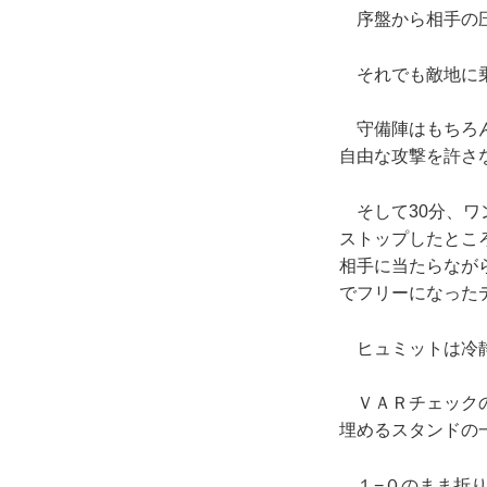
序盤から相手の圧
それでも敵地に乗
守備陣はもちろん
自由な攻撃を許さ
そして30分、ワ
ストップしたとこ
相手に当たらなが
でフリーになった
ヒュミットは冷静
ＶＡＲチェックの
埋めるスタンドの
１−０のまま折り