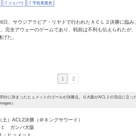
ジェバリ
宇佐美貴史
16日、サウジアラビア・リヤドで行われたＡＣＬ２決勝に臨み
勝。完全アウェーのゲームであり、戦前は不利も伝えられたが
遂げた。
1
2
30分に決まったヒュメットのゴールが決勝点。Ｇ大阪がACL２の頂点に立っ
Images）
6日（土）ACL2決勝（＠キングサウード）
−１ ガンバ大阪
ス・ヒュメット