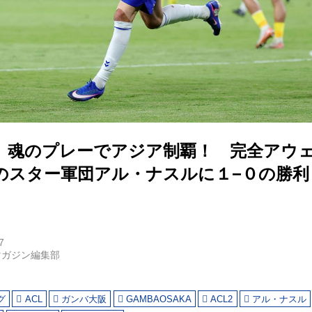
、魂のプレーでアジア制覇！ 完全アウ
のスター軍団アル・ナスルに１−０の勝利！
7
マガジン編集部
グ
ACL
ガンバ大阪
GAMBAOSAKA
ACL2
アル・ナスル