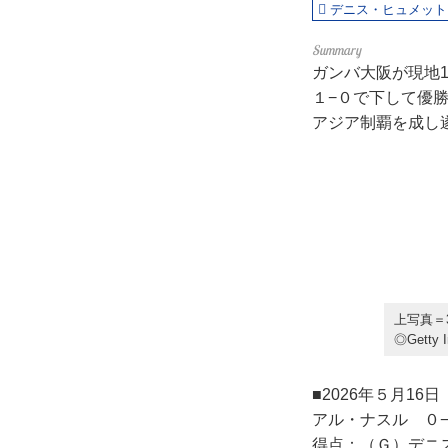
デニス・ヒュメット
ガンバ大阪が現地
１−０で下して優
アジア制覇を成し
上写真＝
◎Getty 
■2026年５月1
アル・ナスル ０
得点：（Ｇ）デニ