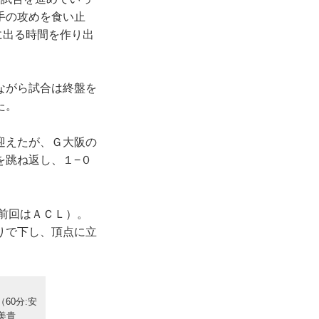
手の攻めを食い止
に出る時間を作り出
ながら試合は終盤を
た。
迎えたが、Ｇ大阪の
を跳ね返し、１−０
前回はＡＣＬ）。
りで下し、頂点に立
60分:安
美貴