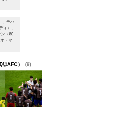
）、モハ
ディ）、
ン（80
ィオ・マ
◎AFC）
9