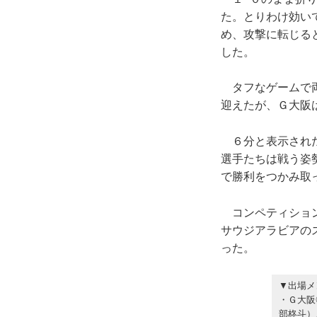
た。とりわけ効い
め、攻撃に転じる
した。
タフなゲームで両
迎えたが、Ｇ大阪
６分と表示された
選手たちは戦う姿
で勝利をつかみ取
コンペティション
サウジアラビアの
った。
▼出場メ
・Ｇ大阪
部柊斗）