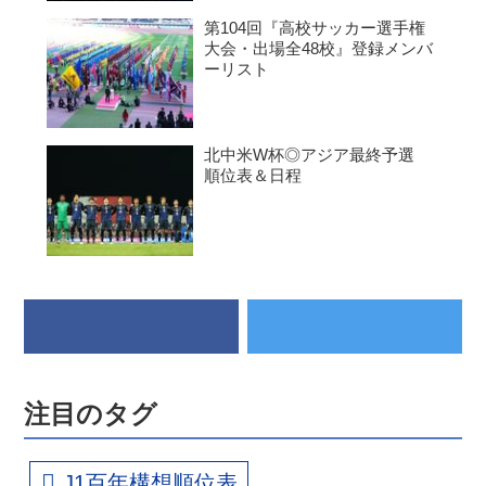
第104回『高校サッカー選手権
大会・出場全48校』登録メンバ
ーリスト
北中米W杯◎アジア最終予選
順位表＆日程
注目のタグ
J1百年構想順位表