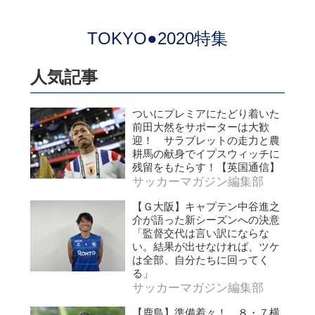
TOKYO●2020特集
人気記事
ついにプレミアにたどり着いた
前田大然をサポーターは大歓
迎！ サラブレットの走力と農
耕馬の献身でイプスウィッチに
残留をもたらす！【英国通信】
サッカーマガジン編集部
【Ｇ大阪】キャプテン中谷進之
介が語った新シーズンへの決意
「監督交代は言い訳にならな
い。結果が出せなければ、ツケ
は全部、自分たちに回ってく
る」
サッカーマガジン編集部
【鹿島】準備着々！ ８・７横