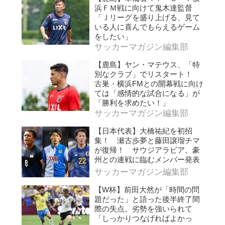
浜ＦＭ戦に向けて鬼木達監督
「Ｊリーグを盛り上げる、見て
いる人に喜んでもらえるゲーム
をしたい」
サッカーマガジン編集部
【鹿島】ヤン・マテウス、「特
別なクラブ」でリスタート！
古巣・横浜FMとの開幕戦に向け
ては「感情的な試合になる」が
「勝利を求めたい！」
サッカーマガジン編集部
【日本代表】大橋祐紀を初招
集！ 瀬古歩夢と藤田譲瑠チマ
が復帰！ サウジアラビア、豪
州との連戦に臨むメンバー発表
サッカーマガジン編集部
【W杯】前田大然が「時間の問
題だった」と語った後半終了間
際の失点。劣勢を強いられて
「しっかりつなげればよかっ