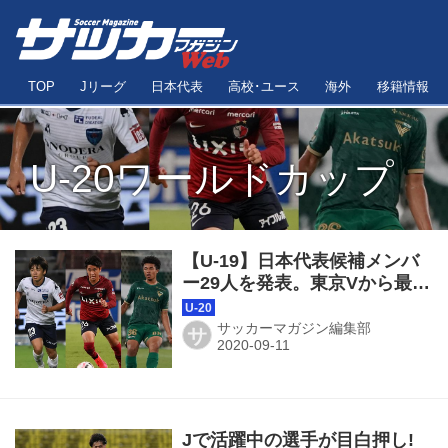
TOP
Jリーグ
日本代表
高校･ユース
海外
移籍情報
U-20ワールドカップ
【U-19】日本代表候補メンバ
ー29人を発表。東京Vから最多
4人選出
サッカーマガジン編集部
サ
Jで活躍中の選手が目白押し!