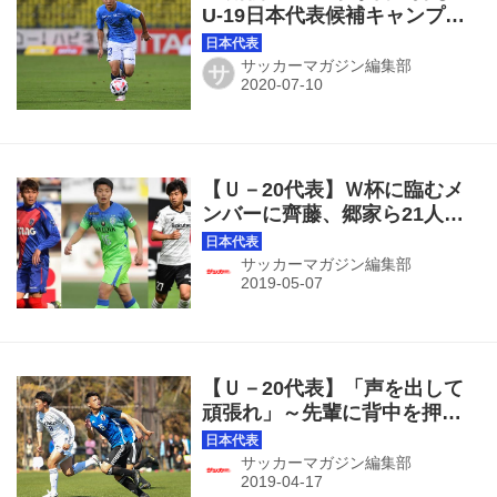
U-19日本代表候補キャンプ参
加メンバー発表
サッカーマガジン編集部
サ
【Ｕ－20代表】Ｗ杯に臨むメ
ンバーに齊藤、郷家ら21人を
選出！～久保、安部、大迫は
選外
サッカーマガジン編集部
【Ｕ－20代表】「声を出して
頑張れ」～先輩に背中を押さ
れた追加招集の関川郁万が存
在感
サッカーマガジン編集部