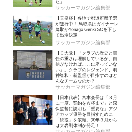
た」
サッカーマガジン編集部
【天皇杯】各地で都道府県予選
が進行中！ 鳥取県はガイナーレ
鳥取がYonago Genki SCを下し
て出場決定
サッカーマガジン編集部
【Ｇ大阪】「クラブの歴史と責
任の重さは理解しているが、自
信がなければここに座っていな
い」。クラブのレジェンド、明
神智和・新監督が目指すのはど
んなチームなのか？
サッカーマガジン編集部
【日本代表】宮本会長は「３月
に一度、契約をＷ杯まで」と森
保監督に説明も「重要な」アジ
アカップ優勝を目指すために
「続投」を依頼。来年３月から
は大岩剛体制が発足！
サッカーマガジン編集部