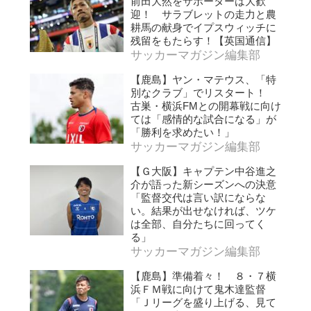
前田大然をサポーターは大歓
迎！ サラブレットの走力と農
耕馬の献身でイプスウィッチに
残留をもたらす！【英国通信】
サッカーマガジン編集部
【鹿島】ヤン・マテウス、「特
別なクラブ」でリスタート！
古巣・横浜FMとの開幕戦に向け
ては「感情的な試合になる」が
「勝利を求めたい！」
サッカーマガジン編集部
【Ｇ大阪】キャプテン中谷進之
介が語った新シーズンへの決意
「監督交代は言い訳にならな
い。結果が出せなければ、ツケ
は全部、自分たちに回ってく
る」
サッカーマガジン編集部
【鹿島】準備着々！ ８・７横
浜ＦＭ戦に向けて鬼木達監督
「Ｊリーグを盛り上げる、見て