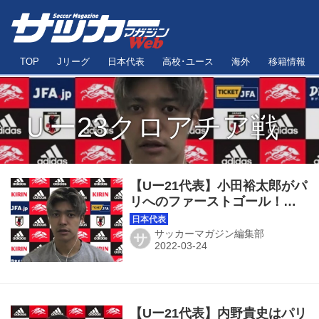
TOP
Jリーグ
日本代表
高校･ユース
海外
移籍情報
Ｕー23クロアチア戦
【Uー21代表】小田裕太郎がパ
リへのファーストゴール！
「一歩ずつ、ニ歩ずつ、三歩
ずつ進んでいく」
サッカーマガジン編集部
サ
【Uー21代表】内野貴史はパリ