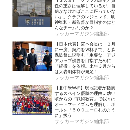
【Ｇ大阪】「クラブの歴史と責
任の重さは理解しているが、自
信がなければここに座っていな
い」。クラブのレジェンド、明
神智和・新監督が目指すのはど
んなチームなのか？
サッカーマガジン編集部
【日本代表】宮本会長は「３月
に一度、契約をＷ杯まで」と森
保監督に説明も「重要な」アジ
アカップ優勝を目指すために
「続投」を依頼。来年３月から
は大岩剛体制が発足！
サッカーマガジン編集部
【北中米W杯】現地記者が指摘
するスペイン優勝の理由…幼い
頃からの『戦術教育』で我々は
オートマティズムを理解し、ボ
ールを「５００ユーロ札のよう
に」扱う
サッカーマガジン編集部