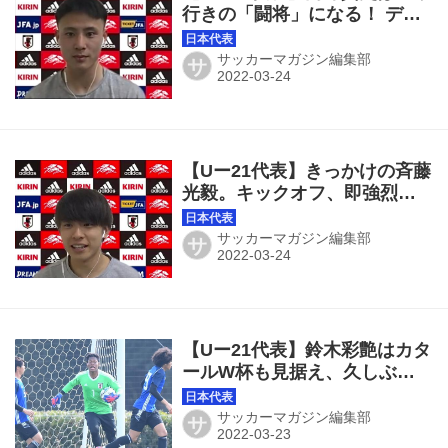
行きの「闘将」になる！ デビ
ュー戦で「戦う姿勢を出せば
得点が生まれ、勝てることを
サッカーマガジン編集部
サ
証明できた」
【Uー21代表】きっかけの斉藤
光毅。キックオフ、即強烈シ
ュートで「楽しみながら結果
を求めればついてくると信じ
サッカーマガジン編集部
サ
ている」
【Uー21代表】鈴木彩艶はカタ
ールW杯も見据え、久しぶり
の国際大会へ「結果にこだわ
ってやっていきたい」
サッカーマガジン編集部
サ