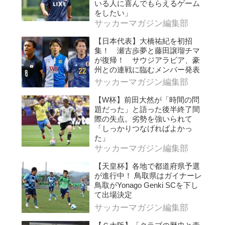
いる人に喜んでもらえるゲーム
をしたい」
サッカーマガジン編集部
【日本代表】大橋祐紀を初招
集！ 瀬古歩夢と藤田譲瑠チマ
が復帰！ サウジアラビア、豪
州との連戦に臨むメンバー発表
サッカーマガジン編集部
【W杯】前田大然が「時間の問
題だった」と語った後半終了間
際の失点。劣勢を強いられて
「しっかりつなげればよかっ
た」
サッカーマガジン編集部
【天皇杯】各地で都道府県予選
が進行中！ 鳥取県はガイナーレ
鳥取がYonago Genki SCを下し
て出場決定
サッカーマガジン編集部