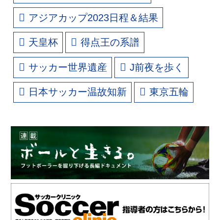
アジアカップ2023日程＆結果
天皇杯
得点王の系譜
サッカー世界遺産
J前夜を歩く
日本サッカー温故知新
東京五輪